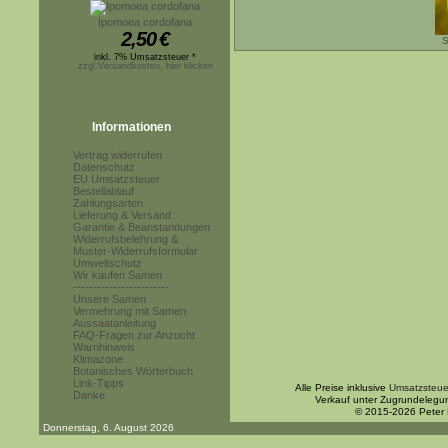
Ipomoea cordofana
2,50
€
S
inkl. 7% Umsatzsteuer *
zzgl.Versandkosten, hier klicken
Informationen
Vertrag widerrufen
Datenschutz
EU Umsatzsteuer
Bestellablauf
Zahlungsarten
Lieferung & Versand
Garantie & Beanstandungen
Widerrufsbelehrung &
Muster-Widerrufsformular
Umweltschutz
Wir kaufen Samen
------------------------
Unsere Samen
Vermehrung mit Samen
Aussaatanleitung
FAQ-Fragen zur Anzucht
Warnhinweis
Klimazone
Botanisches Wörterbuch
Link-Tipps
Alle Preise inklusive
Umsatzsteue
Danke
Verkauf unter Zugrundelegu
© 2015-2026 Peter
Donnerstag, 6. August 2026