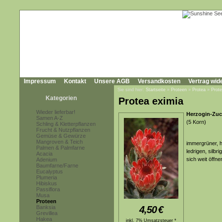
Impressum
Kontakt
Unsere AGB
Versandkosten
Vertrag wid
Sie sind hier:
Startseite
»
Proteen
»
Protea
»
Prote
Kategorien
Protea eximia
Wieder lieferbar!
Herzogin-Zuc
Samen A-Z
(5 Korn)
Schling & Kletterpflanzen
Frucht & Nutzpflanzen
Gemüse & Gewürze
Mangroven & Teich
immergrüner, h
Palmen & Palmfarne
ledrigen, silbr
Acacia
sich weit öffn
Adenium
Baumfarne/Farne
Eucalyptus
Plumeria
Hibiskus
Passiflora
Musa
Proteen
Banksia
4,50
€
Grevillea
Hakea
inkl. 7% Umsatzsteuer *