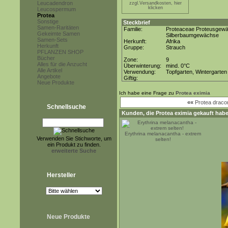
Leucadendron
zzgl.Versandkosten, hier
klicken
Leucospermum
Protea
Sonstige
Steckbrief
Samen-Raritäten
Familie:
Proteaceae Proteusgew
Gekeimte Samen
Silberbaumgewächse
Samen-Sets
Herkunft:
Afrika
Herkunft
Gruppe:
Strauch
PFLANZEN SHOP
Bücher
Zone:
9
Alles für die Anzucht
Überwinterung:
mind. 0°C
Alle Artikel
Verwendung:
Topfgarten, Wintergarten
Angebote
Giftig:
Neue Produkte
Ich habe eine Frage zu
Protea eximia
««
Protea drac
Schnellsuche
Kunden, die
Protea eximia
gekauft habe
Erythrina melanacantha - extrem
Verwenden Sie Stichworte, um
selten!
ein Produkt zu finden.
erweiterte Suche
Hersteller
Neue Produkte