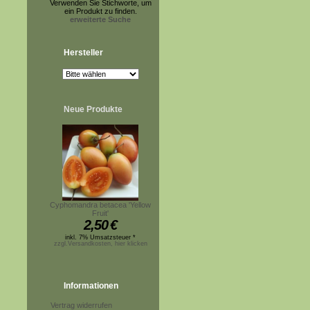
Verwenden Sie Stichworte, um
ein Produkt zu finden.
erweiterte Suche
Hersteller
Neue Produkte
Cyphomandra betacea 'Yellow
Fruit'
2,50
€
inkl. 7% Umsatzsteuer *
zzgl.Versandkosten, hier klicken
Informationen
Vertrag widerrufen