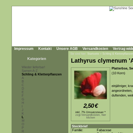
Impressum
Kontakt
Unsere AGB
Versandkosten
Vertrag wid
Sie sind hier:
Startseite
»
Schling & Kletterpflanze
Kategorien
Lathyrus clymenum 'A
Wieder lieferbar!
Platterbse, S
Samen A-Z
(10 Korn)
Schling & Kletterpflanzen
A
B
C
einjähriger, kr
D
angeordneten, s
E
duftenden, wei
F
G
H
2,50
€
I
J
inkl. 7% Umsatzsteuer *
K
zzgl.Versandkosten, hier
L
klicken
M
O
Steckbrief
P
Familie:
Fabaceae
R