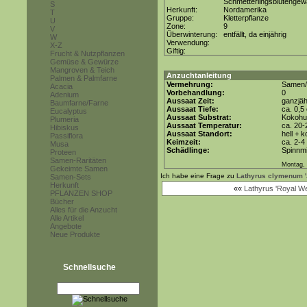
Schmetterlingsblütenge
S
Herkunft:
Nordamerika
T
Gruppe:
Kletterpflanze
U
Zone:
9
V
Überwinterung:
entfällt, da einjährig
W
Verwendung:
X-Z
Giftig:
Frucht & Nutzpflanzen
Gemüse & Gewürze
Mangroven & Teich
Anzuchtanleitung
Palmen & Palmfarne
Vermehrung:
Samen/
Acacia
Vorbehandlung:
0
Adenium
Aussaat Zeit:
ganzjäh
Baumfarne/Farne
Aussaat Tiefe:
ca. 0,5
Eucalyptus
Aussaat Substrat:
Kokohum
Plumeria
Aussaat Temperatur:
ca. 20-
Hibiskus
Aussaat Standort:
hell + 
Passiflora
Keimzeit:
ca. 2-
Musa
Schädlinge:
Spinnmi
Proteen
Samen-Raritäten
Montag, 
Gekeimte Samen
Ich habe eine Frage zu
Lathyrus clymenum 'A
Samen-Sets
Herkunft
««
Lathyrus 'Royal W
PFLANZEN SHOP
Bücher
Alles für die Anzucht
Alle Artikel
Angebote
Neue Produkte
Schnellsuche