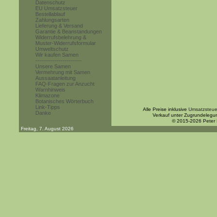
Datenschutz
EU Umsatzsteuer
Bestellablauf
Zahlungsarten
Lieferung & Versand
Garantie & Beanstandungen
Widerrufsbelehrung &
Muster-Widerrufsformular
Umweltschutz
Wir kaufen Samen
------------------------
Unsere Samen
Vermehrung mit Samen
Aussaatanleitung
FAQ-Fragen zur Anzucht
Warnhinweis
Klimazone
Botanisches Wörterbuch
Link-Tipps
Alle Preise inklusive
Umsatzsteue
Danke
Verkauf unter Zugrundelegu
© 2015-2026 Peter
Freitag, 7. August 2026