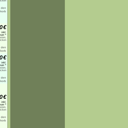
licken
0
€
inkl.
uer *
sten,
licken
0
€
inkl.
uer *
sten,
licken
0
€
inkl.
uer *
sten,
licken