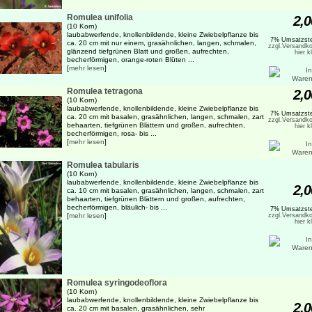
Romulea unifolia
2,0
(10 Korn)
laubabwerfende, knollenbildende, kleine Zwiebelpflanze bis
7% Umsatzste
ca. 20 cm mit nur einem, grasähnlichen, langen, schmalen,
zzgl.Versandko
glänzend tiefgrünen Blatt und großen, aufrechten,
hier k
becherförmigen, orange-roten Blüten ...
[
mehr lesen
]
Romulea tetragona
2,0
(10 Korn)
laubabwerfende, knollenbildende, kleine Zwiebelpflanze bis
7% Umsatzste
ca. 20 cm mit basalen, grasähnlichen, langen, schmalen, zart
zzgl.Versandko
behaarten, tiefgrünen Blättern und großen, aufrechten,
hier k
becherförmigen, rosa- bis ...
[
mehr lesen
]
Romulea tabularis
(10 Korn)
laubabwerfende, knollenbildende, kleine Zwiebelpflanze bis
2,0
ca. 10 cm mit basalen, grasähnlichen, langen, schmalen, zart
behaarten, tiefgrünen Blättern und großen, aufrechten,
becherförmigen, bläulich- bis ...
7% Umsatzste
[
mehr lesen
]
zzgl.Versandko
hier k
Romulea syringodeoflora
(10 Korn)
laubabwerfende, knollenbildende, kleine Zwiebelpflanze bis
2,0
ca. 20 cm mit basalen, grasähnlichen, sehr