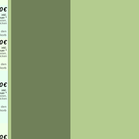
0
€
inkl.
uer *
sten,
licken
0
€
inkl.
uer *
sten,
licken
0
€
inkl.
uer *
sten,
licken
0
€