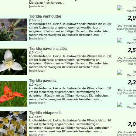
Die bis zu 4 cm langen, ...
[
mehr lesen
]
Tigridia vanhouttei
2,0
(10 Korn)
knollenbildende, kleine, laubabwerfende Pflanze bis zu 30
7% Umsatzste
cm mit fächerartig angeordneten, schwertförmigen,
zzgl.Versandko
tiefgrünen Blättern mit auffälliger Nervatur. Die aufrechten,
hier k
manchmal verzweigten Blütenstiele bestehen aus ...
[
mehr lesen
]
Tigridia pavonina alba
2,5
(10 Korn)
knollenbildende, kleine, laubabwerfende Pflanze bis zu 30
7% Umsatzste
cm mit fächerartig angeordneten, schwertförmigen,
zzgl.Versandko
tiefgrünen Blättern mit auffälliger Nervatur. Die aufrechten,
hier k
manchmal verzweigten Blütenstiele bestehen aus ...
[
mehr lesen
]
Tigridia pavonia
2,3
(10 Korn)
knollenbildende, kleine, laubabwerfende Pflanze bis zu 30
7% Umsatzste
cm mit fächerartig angeordneten, schwertförmigen,
zzgl.Versandko
tiefgrünen Blättern mit auffälliger Nervatur. Die aufrechten,
hier k
manchmal verzweigten Blütenstiele bestehen aus ...
[
mehr lesen
]
Tigridia chiapensis
(10 Korn)
knollenbildende, kleine, laubabwerfende Pflanze bis zu 30
2,0
cm mit fächerartig angeordneten, schwertförmigen,
tiefgrünen Blättern mit auffälliger Nervatur. Die aufrechten,
manchmal verzweigten Blütenstiele bestehen aus ...
7% Umsatzste
[
mehr lesen
]
zzgl.Versandko