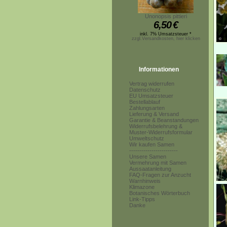
Unonopsis pittieri
6,50
€
inkl. 7% Umsatzsteuer *
zzgl.Versandkosten, hier klicken
Informationen
Vertrag widerrufen
Datenschutz
EU Umsatzsteuer
Bestellablauf
Zahlungsarten
Lieferung & Versand
Garantie & Beanstandungen
Widerrufsbelehrung &
Muster-Widerrufsformular
Umweltschutz
Wir kaufen Samen
------------------------
Unsere Samen
Vermehrung mit Samen
Aussaatanleitung
FAQ-Fragen zur Anzucht
Warnhinweis
Klimazone
Botanisches Wörterbuch
Link-Tipps
Danke