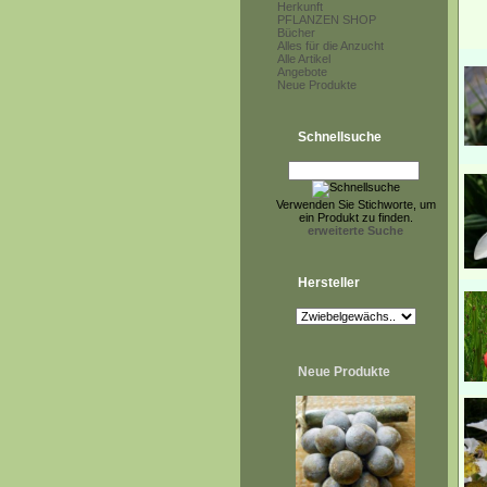
Herkunft
PFLANZEN SHOP
Bücher
Alles für die Anzucht
Alle Artikel
Angebote
Neue Produkte
Schnellsuche
Verwenden Sie Stichworte, um
ein Produkt zu finden.
erweiterte Suche
Hersteller
Neue Produkte