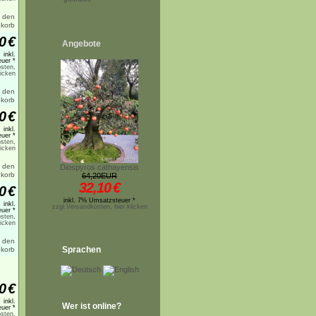
0
€
Angebote
inkl.
uer *
sten,
licken
0
€
inkl.
uer *
sten,
licken
Diospyros cathayensis
64,20EUR
32,10
€
0
€
inkl. 7% Umsatzsteuer *
inkl.
zzgl.Versandkosten, hier klicken
uer *
sten,
licken
Sprachen
0
€
inkl.
Wer ist online?
uer *
sten,