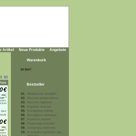
e Artikel
Neue Produkte
Angebote
Warenkorb
ist leer!
.
9
[»]
Preis
Bestseller
0
€
01.
Welwitschia mirabilis*
inkl.
uer *
02.
Mucuna sempervirens
sten,
03.
Mucuna nigricans
licken
04.
Argyreia nervosa
05.
Eucalyptus ficifolia
06.
Eucalyptus citriodora
07.
Erythrina zeyheri
0
€
08.
Plukenetia volubilis*
inkl.
09.
Xerophyta retinervis
uer *
10.
Eucalyptus globulus ssp.
sten,
licken
globulus