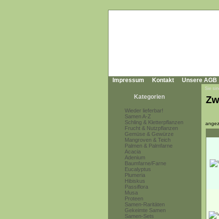
Impressum
Kontakt
Unsere AGB
Sie sin
Kategorien
Zw
Wieder lieferbar!
Samen A-Z
Schling & Kletterpflanzen
angez
Frucht & Nutzpflanzen
Gemüse & Gewürze
Mangroven & Teich
Palmen & Palmfarne
Acacia
Adenium
Baumfarne/Farne
Eucalyptus
Plumeria
Hibiskus
Passiflora
Musa
Proteen
Samen-Raritäten
Gekeimte Samen
Samen-Sets