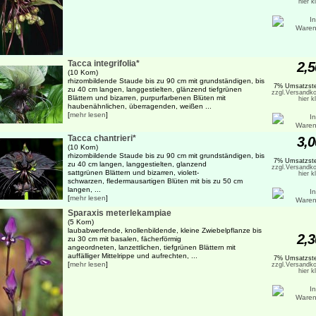
hier k
Tacca integrifolia*
2,5
(10 Korn)
rhizombildende Staude bis zu 90 cm mit grundständigen, bis
7% Umsatzste
zu 40 cm langen, langgestielten, glänzend tiefgrünen
zzgl.Versandko
Blättern und bizarren, purpurfarbenen Blüten mit
hier k
haubenähnlichen, überragenden, weißen ...
[
mehr lesen
]
Tacca chantrieri*
3,0
(10 Korn)
rhizombildende Staude bis zu 90 cm mit grundständigen, bis
7% Umsatzste
zu 40 cm langen, langgestielten, glanzend
zzgl.Versandko
sattgrünen Blättern und bizarren, violett-
hier k
schwarzen, fledermausartigen Blüten mit bis zu 50 cm
langen, ...
[
mehr lesen
]
Sparaxis meterlekampiae
(5 Korn)
laubabwerfende, knollenbildende, kleine Zwiebelpflanze bis
2,3
zu 30 cm mit basalen, fächerförmig
angeordneten, lanzettlichen, tiefgrünen Blättern mit
auffälliger Mittelrippe und aufrechten, ...
7% Umsatzste
[
mehr lesen
]
zzgl.Versandko
hier k