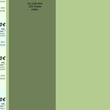
licken
Zur Zeit sind
225 Gäste
online.
0
€
inkl.
uer *
sten,
licken
0
€
inkl.
uer *
sten,
licken
0
€
inkl.
uer *
sten,