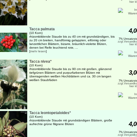
hier k
Tacca palmata
4,0
(10 Korn)
rhizombildende Staude bis zu 40 cm mit grundständigen, bis
7% Umsatzste
zu 20 cm breiten, handförmig gelappten, eiförmig oder
zzgl.Versandko
lanzettlichen Blättern, bizarre, bräunlich-violette Blüten,
hier k
denen bei Reife leuchtend rote, ...
[
mehr lesen
]
Tacca nivea*
(10 Korn)
rhizombildende Staude bis zu 90 cm mit großen, glänzend
3,0
tiefgrünen Blättern und purpurfarbenen Blüten mit
überragenden weißen Hochblättern und ca. 30 cm langen
weißen Staubfäden
7% Umsatzste
zzgl.Versandko
hier k
Tacca leontopetaloides*
(10 Korn)
rhizombildende Staude mit grundständigen Blättern, große
4,0
aufrechte grüne filigrane Blüten
7% Umsatzste
zzgl.Versandko