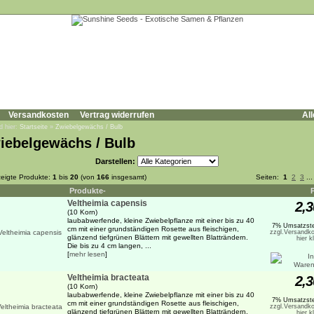
Versandkosten
Vertrag widerrufen
All
d hier:
Startseite
»
Zwiebelgewächs / Bulb
iebelgewächs / Bulb
Darstellen:
eigte Produkte:
1
bis
20
(von
166
insgesamt)
Seiten:
1
2
3
..
Produkte-
Veltheimia capensis
2,3
(10 Korn)
laubabwerfende, kleine Zwiebelpflanze mit einer bis zu 40
7% Umsatzste
cm mit einer grundständigen Rosette aus fleischigen,
zzgl.Versandko
glänzend tiefgrünen Blättern mit gewellten Blatträndern.
hier k
Die bis zu 4 cm langen, ...
[
mehr lesen
]
Veltheimia bracteata
2,3
(10 Korn)
laubabwerfende, kleine Zwiebelpflanze mit einer bis zu 40
7% Umsatzste
cm mit einer grundständigen Rosette aus fleischigen,
zzgl.Versandko
glänzend tiefgrünen Blättern mit gewellten Blatträndern.
hier k