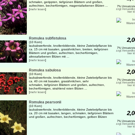
schmalen, gerippten, tiefgrünen Blättern und großen,
aufrechten, becherförmigen, magentafarbenen Blüten ...
7% Umsatzste
[
mehr lesen
]
zzgl.Versandko
hier k
Romulea subfistulosa
2,0
(10 Korn)
laubabwerfende, knollenbildende, kleine Zwiebelpflanze bis
7% Umsatzste
ca. 15 cm mit basalen, grasähnlichen, breiten, tiefgrünen
zzgl.Versandko
Blättern und großen, aufrechten, becherförmigen,
hier k
altrosafarbenen Blüten mit ...
[
mehr lesen
]
Romulea sabulosa
2,0
(10 Korn)
laubabwerfende, knollenbildende, kleine Zwiebelpflanze bis
7% Umsatzste
ca. 40 cm mit basalen, grasähnlichen, sehr
zzgl.Versandko
schmalen, tiefgrünen Blättern und großen, aufrechten,
hier k
becherförmigen, strahlend roten Blüten ...
[
mehr lesen
]
Romulea pearsonii
(10 Korn)
laubabwerfende, knollenbildende, kleine Zwiebelpflanze bis
2,0
ca. 20 cm mit basalen, langen, schmalen, tiefgrünen Blättern
und großen, aufrechten, becherförmigen, gelben Blüten
7% Umsatzste
zzgl.Versandko
hier k