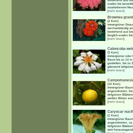
bestehend aus bi
ovalen bis lanzettl
rosafarbenem Neuau
[
mehr lesen
]
Brownea grand
(2 Korn)
immergrüner Strau
wechselständig an
bestehend aus bi
länglich-ovalen bis
[
mehr lesen
]
Caloncoba welw
(5 Korn)
immergrüner oder l
Baum bis zu 14 m 
gestielten, bis zu
glänzend tiefgrüne
[
mehr lesen
]
Campomanesia l
(10 Korn)
immergrüner Baum 
angeordneten, bis 
tiefgrünen Blättern
weißen Blüten ersc
[
mehr lesen
]
Caryocar nuci
(1 Korn)
immergrüner Baum 
angeordneten, ca.
tiefgrünen Blätter
weit herausragend