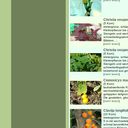
[
mehr lesen
]
Christia vesper
(5 Korn)
immergrüne, schla
Kletterpflanze bis
Stengeln und wech
schmetterlingsähnl
Blättern, ...
[
mehr lesen
]
Christia vespe
(5 Korn)
immergrüne, schla
Kletterpflanze bis
Stengeln und wech
schmetterlingsähnl
bestehend aus gew
[
mehr lesen
]
Cionosicys mac
(5 Korn)
laubabwerfende Kle
wechselständig an
gelappten tiefgrün
Die gestielten, gl
[
mehr lesen
]
Clavija longifol
(10 Korn)
immergrüner Strau
5 m mit wechselst
schmal lanzettlich
gesägten Blättern mi