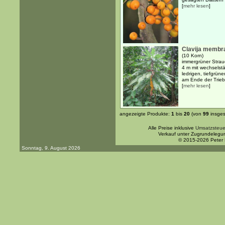
[
mehr lesen
]
Clavija membr
(10 Korn)
immergrüner Strau
4 m mit wechselst
ledrigen, tiefgrün
am Ende der Triebe
[
mehr lesen
]
angezeigte Produkte:
1
bis
20
(von
99
insges
Alle Preise inklusive
Umsatzsteue
Verkauf unter Zugrundelegu
© 2015-2026 Peter
Sonntag, 9. August 2026