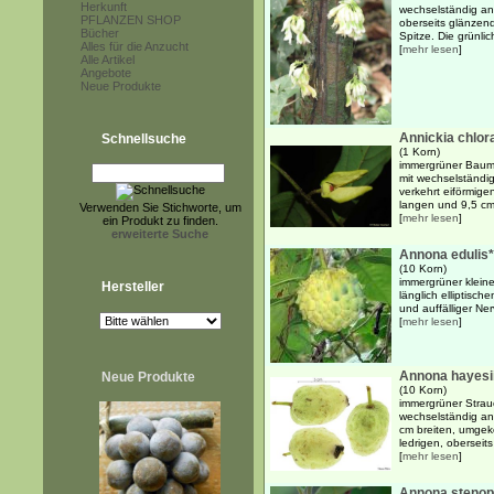
Herkunft
wechselständig ang
PFLANZEN SHOP
oberseits glänzend
Bücher
Spitze. Die grünlic
Alles für die Anzucht
[
mehr lesen
]
Alle Artikel
Angebote
Neue Produkte
Annickia chlor
Schnellsuche
(1 Korn)
immergrüner Baum 
mit wechselständig
verkehrt eiförmigen
langen und 9,5 cm 
Verwenden Sie Stichworte, um
[
mehr lesen
]
ein Produkt zu finden.
erweiterte Suche
Annona edulis*
(10 Korn)
immergrüner klein
Hersteller
länglich elliptisch
und auffälliger Nerv
[
mehr lesen
]
Annona hayesi
Neue Produkte
(10 Korn)
immergrüner Strau
wechselständig an
cm breiten, umgekeh
ledrigen, oberseits 
[
mehr lesen
]
Annona stenoph