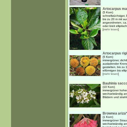
Artocarpus ma
(5 Korn)
schnellwüchsiger,
bis zu 20 m mit a
angeordneten, ca.
oder breit elliptis
[
mehr lesen
]
Artocarpus rig
(5 Korn)
immergrüner, dich
ausladender Kron
gestielten, bis zu
eiförmigen bis elli
[
mehr lesen
]
Bauhinia sacc
(10 Korn)
immergrüner hoher
wechselständig an
Blättern und stra
Brownea ariza
(1 Korn)
immergrüner Strau
wechselständig an