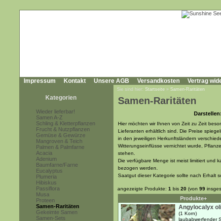
Impressum
Kontakt
Unsere AGB
Versandkosten
Vertrag wid
Sie sind hier:
Startseite
»
Samen-Raritäten
Kategorien
Samen-Raritäten
Wieder lieferbar!
Darstellen
Samen A-Z
Schling & Kletterpflanzen
Hier möchten wir Ihnen von Zeit zu Zeit beso
Frucht & Nutzpflanzen
Lieferanten erhältlich sind. Die Preise spieg
Gemüse & Gewürze
in den jeweiligen Herkunftsländern verschiede
Mangroven & Teich
Witterungseinflüsse vernichtet wurde, Pflanz
Palmen & Palmfarne
Acacia
stehen.
Adenium
Die verfügbare Menge ist meist limitiert un
Baumfarne/Farne
bezogen werden.
Eucalyptus
Saatgut dieser Kategorie sollte nach Erhalt 
Plumeria
Hibiskus
Passiflora
angezeigte Produkte:
1
bis
20
(von
99
insges
Musa
Produkte+
Proteen
Samen-Raritäten
Angylocalyx ol
Gekeimte Samen
(1 Korn)
Samen-Sets
laubabwerfender S