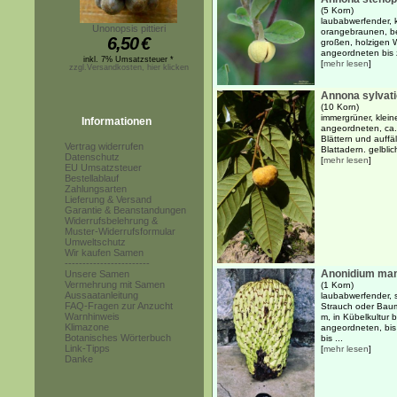
(5 Korn)
laubabwerfender, k
Unonopsis pittieri
orangebraunen, be
6,50
€
großen, holzigen 
angeordneten bis z
inkl. 7% Umsatzsteuer *
[
mehr lesen
]
zzgl.Versandkosten, hier klicken
Annona sylvati
(10 Korn)
immergrüner, klei
Informationen
angeordneten, ca. 
Blättern und auffä
Vertrag widerrufen
Blattadern. gelbli
Datenschutz
[
mehr lesen
]
EU Umsatzsteuer
Bestellablauf
Zahlungsarten
Lieferung & Versand
Garantie & Beanstandungen
Widerrufsbelehrung &
Muster-Widerrufsformular
Umweltschutz
Wir kaufen Samen
------------------------
Anonidium man
Unsere Samen
Vermehrung mit Samen
(1 Korn)
Aussaatanleitung
laubabwerfender, 
FAQ-Fragen zur Anzucht
Strauch oder Baum
Warnhinweis
m, in Kübelkultur 
Klimazone
angeordneten, bis
Botanisches Wörterbuch
bis ...
Link-Tipps
[
mehr lesen
]
Danke