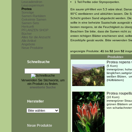
Leucadendron
1 Teil Perlite oder Styroporperlen.
Leucospermum
Protea
Ein saurer pH-Wert von 5,5 wäre ideal. Dana
Sonstige
90°C sterilisieren und abkühlen lassen. Die 
Samen-Raritäten
Schicht groben Sand abgedeckt werden. Die 
Gekeimte Samen
sollte in eine beheizte Saatschale ausgesät 
Samen-Sets
Herkunft
besten morgens, ist die Feuchtigkeit zu übe
PFLANZEN SHOP
Beachten Sie bitte, dass die Samen nicht zu
Bücher
ersten richtigen Blätter erschienen sind, soll
Alles für die Anzucht
Einzeltöpfe gesät wurde. Bitte verwenden Sie
Alle Artikel
Angebote
Neue Produkte
angezeigte Produkte:
41
bis
52
(von
52
insg
Produkte+
Schnellsuche
Protea repens 
(5 Korn)
immergrüner, hoher
länglichen,sattgr
weißen Blüten, u
Verwenden Sie Stichworte, um
(Hüllblättern)
ein Produkt zu finden.
erweiterte Suche
Protea roupelli
(10 Korn)
immergrüner Strauch
Hersteller
grünen Blättern u
von scharlachroten
Neue Produkte