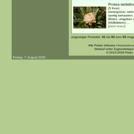
Protea welwitsc
(5 Korn)
immergrüner, mehrs
samtig behaarten,
Blüten, umgeben 
(Hüllblättern) ...
[
mehr lesen
]
angezeigte Produkte:
41
bis
52
(von
52
insg
Alle Preise inklusive
Umsatzsteue
Verkauf unter Zugrundelegu
© 2015-2026 Peter
Freitag, 7. August 2026