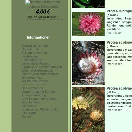
Ipomoea hildebrandtii
4,00
€
Protea rubropi
(5 Korn)
inkl. 7% Umsatzsteuer *
immergrüner Strau
zzgl.Versandkosten, hier klicken
länglichen, sattgr
Rändern und groß
leuchtend ...
[
mehr lesen
]
Informationen
Protea scolopen
Vertrag widerrufen
(5 Korn)
Datenschutz
immergrüner, rhizo
EU Umsatzsteuer
grundständigen, r
Bestellablauf
langgestielten, mi
Zahlungsarten
seerosenähnlichen 
Lieferung & Versand
[
mehr lesen
]
Garantie & Beanstandungen
Widerrufsbelehrung &
Muster-Widerrufsformular
Umweltschutz
Wir kaufen Samen
------------------------
Unsere Samen
Protea scolym
Vermehrung mit Samen
(20 Korn)
Aussaatanleitung
immergrüner, klein
FAQ-Fragen zur Anzucht
schmalen, tiefgrü
Warnhinweis
bis zitronengelbe
Klimazone
pinkfarbenen Brakt
Botanisches Wörterbuch
[
mehr lesen
]
Link-Tipps
Danke