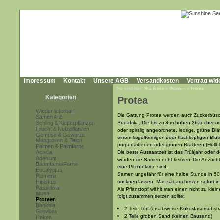
Impressum
Kontakt
Unsere AGB
Versandkosten
Vertrag wid
Sie sind hier:
Startseite
»
Proteen
»
Protea
Kategorien
Protea
Wieder lieferbar!
Die Gattung Protea werden auch Zuckerbüsc
Samen A-Z
Schling & Kletterpflanzen
Südafrika. Die bis zu 3 m hohen Sträucher 
Frucht & Nutzpflanzen
oder spiralig angeordnete, ledrige, grüne Blä
Gemüse & Gewürze
einem kegelförmigen oder flachköpfigen Blüt
Mangroven & Teich
purpurfarbenen oder grünen Brakteen (Hüllb
Palmen & Palmfarne
Acacia
Die beste Aussaatzeit ist das Frühjahr oder 
Adenium
würden die Samen nicht keimen. Die Anzucht 
Baumfarne/Farne
eine Pilzinfektion sind.
Eucalyptus
Samen ungefähr für eine halbe Stunde in 5
Plumeria
Hibiskus
trocknen lassen. Man sät am besten sofort 
Passiflora
Als Pflanztopf wählt man einen nicht zu klei
Musa
folgt zusammen setzen sollte:
Proteen
Banksia
2 Teile Torf (ersatzweise Kokosfasersubst
Grevillea
2 Teile groben Sand (keinen Bausand)
Hakea