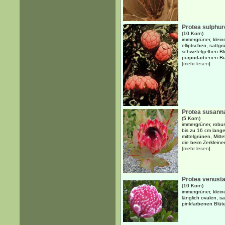
Protea sulphur
(10 Korn)
immergrüner, klein
elliptschen, satt
schwefelgelben Bl
purpurfarbenen Bra
[
mehr lesen
]
Protea susann
(5 Korn)
immergrüner, robus
bis zu 16 cm langen
mittelgrünen, Mitte
die beim Zerklein
[
mehr lesen
]
Protea venust
(10 Korn)
immergrüner, klein
länglich ovalen, s
pinkfarbenen Blüt