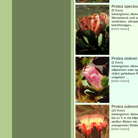
Protea specio
(5 Korn)
immergrüner, klein
Wurzelstock und sa
verdickten, oftmal
kelchförmigen ...
[
mehr lesen
]
Protea stokoei
(2 Korn)
immergrüner, klein
elliptschen oder s
rötlich gefärbtem
umgeben ...
[
mehr lesen
]
Protea subvest
(10 Korn)
immergrüner, klein
bis zu 5 m mit elli
weißen Blüten mit
orangeroten Brakte
[
mehr lesen
]