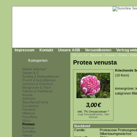
Impressum
Kontakt
Unsere AGB
Versandkosten
Vertrag wid
Sie sind hier:
Startseite
»
Proteen
»
Protea
»
Prot
Kategorien
Protea venusta
Wieder lieferbar!
Kriechende S
Samen A-Z
(10 Korn)
Schling & Kletterpflanzen
Frucht & Nutzpflanzen
Gemüse & Gewürze
Mangroven & Teich
immergrüner, k
Palmen & Palmfarne
sattgrünen Blä
Acacia
Adenium
Baumfarne/Farne
3,00
€
Eucalyptus
Plumeria
inkl. 7% Umsatzsteuer *
Hibiskus
zzgl.Versandkosten, hier
Passiflora
klicken
Musa
Proteen
Steckbrief
Banksia
Familie:
Proteaceae Proteusgew
Grevillea
Silberbaumgewächse
Hakea