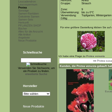
Herkunft:
Afrika
Leucadendron
Gruppe:
Strauch
Leucospermum
Protea
Zone:
9
Sonstige
Überwinterung:
bis zu 0°C
Samen-Raritäten
Verwendung:
Topfgarten, Wintergarten
Gekeimte Samen
Giftig:
Samen-Sets
Herkunft
PFLANZEN SHOP
Für eine größere Darstellung klicken Sie auf 
Bücher
Alles für die Anzucht
Alle Artikel
Angebote
Neue Produkte
Schnellsuche
Ich habe eine Frage zu
Protea venusta
««
Protea sus
Kunden, die
Protea venusta
gekauft hab
Verwenden Sie Stichworte, um
ein Produkt zu finden.
erweiterte Suche
Hersteller
Eucal
Neue Produkte