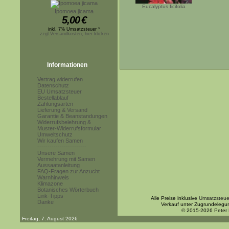
Eucalyptus ficifolia
Ipomoea jicama
5,00
€
inkl. 7% Umsatzsteuer *
zzgl.Versandkosten, hier klicken
Informationen
Vertrag widerrufen
Datenschutz
EU Umsatzsteuer
Bestellablauf
Zahlungsarten
Lieferung & Versand
Garantie & Beanstandungen
Widerrufsbelehrung &
Muster-Widerrufsformular
Umweltschutz
Wir kaufen Samen
------------------------
Unsere Samen
Vermehrung mit Samen
Aussaatanleitung
FAQ-Fragen zur Anzucht
Warnhinweis
Klimazone
Botanisches Wörterbuch
Link-Tipps
Alle Preise inklusive
Umsatzsteue
Danke
Verkauf unter Zugrundelegu
© 2015-2026 Peter
Freitag, 7. August 2026