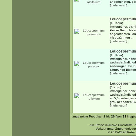
angeordneten, elli
[
mehr lesen
]
Leucospermum 
(10 Korn)
immergrüner, dicht
kleiner Baum bis z
angeordneten, läng
mit gezähnten ...
[
mehr lesen
]
Leucospermum
(10 Korn)
immergrüner, hoher
wechselständig ode
keilförmigen, bis 
sattgrünen Blättern
[
mehr lesen
]
Leucospermum
(5 Korn)
immergrüner, hoher
wechselständig ode
zu 5,5 cm langen un
grau behaarten Blä
[
mehr lesen
]
angezeigte Produkte:
1
bis
20
(von
23
insges
Alle Preise inklusive
Umsatzsteue
Verkauf unter Zugrundelegu
© 2015-2026 Peter