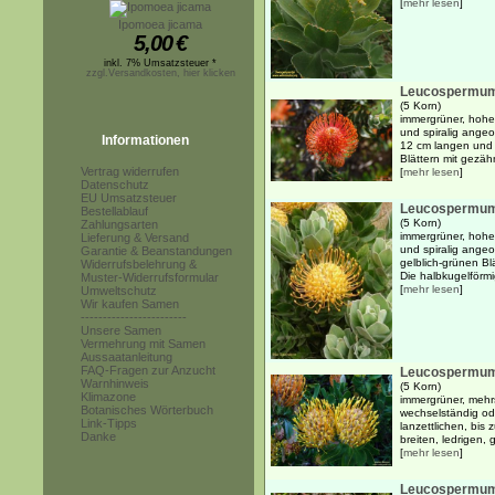
[
mehr lesen
]
Ipomoea jicama
5,00
€
inkl. 7% Umsatzsteuer *
zzgl.Versandkosten, hier klicken
Leucospermum 
(5 Korn)
immergrüner, hohe
und spiralig angeor
Informationen
12 cm langen und 3
Blättern mit gezähn
Vertrag widerrufen
[
mehr lesen
]
Datenschutz
EU Umsatzsteuer
Leucospermum 
Bestellablauf
(5 Korn)
Zahlungsarten
immergrüner, hohe
Lieferung & Versand
und spiralig angeo
Garantie & Beanstandungen
gelblich-grünen Bl
Widerrufsbelehrung &
Die halbkugelförmi
Muster-Widerrufsformular
[
mehr lesen
]
Umweltschutz
Wir kaufen Samen
------------------------
Unsere Samen
Vermehrung mit Samen
Aussaatanleitung
FAQ-Fragen zur Anzucht
Leucospermum
Warnhinweis
(5 Korn)
Klimazone
immergrüner, mehr
Botanisches Wörterbuch
wechselständig ode
Link-Tipps
lanzettlichen, bis
Danke
breiten, ledrigen, 
[
mehr lesen
]
Leucospermum