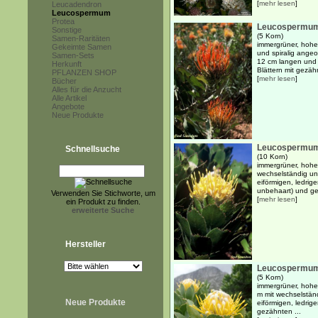
[
mehr lesen
]
Leucadendron
Leucospermum
Protea
Leucospermum
Sonstige
(5 Korn)
Samen-Raritäten
immergrüner, hohe
Gekeimte Samen
und spiralig angeor
Samen-Sets
12 cm langen und 3
Herkunft
Blättern mit gezähn
PFLANZEN SHOP
[
mehr lesen
]
Bücher
Alles für die Anzucht
Alle Artikel
Angebote
Neue Produkte
Leucospermum
Schnellsuche
(10 Korn)
immergrüner, hoher
wechselständig un
eiförmigen, ledrige
unbehaart) und ge
Verwenden Sie Stichworte, um
[
mehr lesen
]
ein Produkt zu finden.
erweiterte Suche
Hersteller
Leucospermum 
(5 Korn)
immergrüner, hohe
m mit wechselständ
Neue Produkte
eiförmigen, ledrig
gezähnten ...