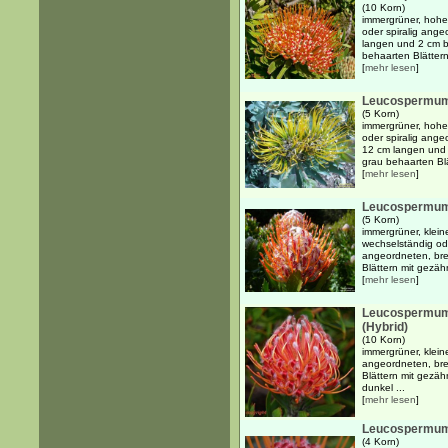
(10 Korn)
immergrüner, hohe
oder spiralig ang
langen und 2 cm br
behaarten Blätter
[
mehr lesen
]
Leucospermu
(5 Korn)
immergrüner, hohe
oder spiralig angeo
12 cm langen und 3
grau behaarten Blä
[
mehr lesen
]
Leucospermum
(5 Korn)
immergrüner, kleine
wechselständig ode
angeordneten, brei
Blättern mit gezähn
[
mehr lesen
]
Leucospermum
(Hybrid)
(10 Korn)
immergrüner, klein
angeordneten, brei
Blättern mit gezäh
dunkel ...
[
mehr lesen
]
Leucospermum 
(4 Korn)