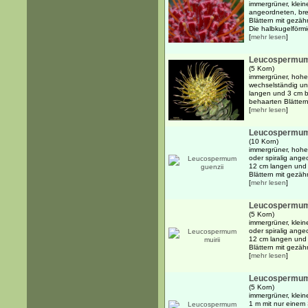
immergrüner, klein
angeordneten, brei
Blättern mit gezäh
Die halbkugelförmi
[
mehr lesen
]
Leucospermum
(5 Korn)
immergrüner, hoher
wechselständig un
langen und 3 cm bre
behaarten Blättern 
[
mehr lesen
]
Leucospermum
(10 Korn)
immergrüner, hoher
oder spiralig angeo
12 cm langen und 
Blättern mit gezähn
[
mehr lesen
]
Leucospermum 
(5 Korn)
immergrüner, klein
oder spiralig angeo
12 cm langen und 
Blättern mit gezähn
[
mehr lesen
]
Leucospermum 
(5 Korn)
immergrüner, klein
1 m mit nur einem