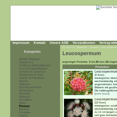
Impressum
Kontakt
Unsere AGB
Versandkosten
Vertrag wid
Sie sind hier:
Startseite
»
Proteen
»
Leucospermu
Kategorien
Leucospermum
Wieder lieferbar!
angezeigte Produkte:
1
bis
20
(von
23
insges
Samen A-Z
Schling & Kletterpflanzen
Produkte+
Frucht & Nutzpflanzen
Leucospermum 
Gemüse & Gewürze
Mangroven & Teich
(5 Korn)
Palmen & Palmfarne
immergrüner, klein
Acacia
wechselständig ode
Adenium
angeordneten, brei
Baumfarne/Farne
Blättern mit gezäh
Eucalyptus
Die halbkugelförmi
Plumeria
[
mehr lesen
]
Hibiskus
Leucospermum 
Passiflora
(10 Korn)
Musa
immergrüner, rundl
Proteen
wechselständig ode
Banksia
zu 12 cm langen un
Grevillea
zart grau behaarte
Hakea