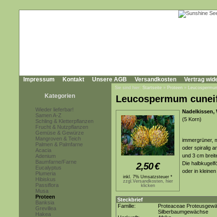
Impressum
Kontakt
Unsere AGB
Versandkosten
Vertrag wid
Sie sind hier:
Startseite
»
Proteen
»
Leucospermu
Kategorien
Leucospermum cunei
Wieder lieferbar!
Nadelkissen,
Samen A-Z
(5 Korn)
Schling & Kletterpflanzen
Frucht & Nutzpflanzen
Gemüse & Gewürze
Mangroven & Teich
immergrüner, m
Palmen & Palmfarne
oder spiralig a
Acacia
und 3 cm breite
Adenium
Baumfarne/Farne
Die halbkugelf
2,50
€
Eucalyptus
oder in klein
Plumeria
inkl. 7% Umsatzsteuer *
Hibiskus
zzgl.Versandkosten, hier
Passiflora
klicken
Musa
Proteen
Steckbrief
Banksia
Familie:
Proteaceae Proteusgew
Grevillea
Silberbaumgewächse
Hakea