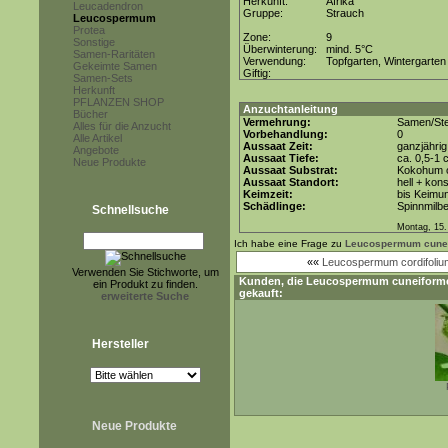
Herkunft:
Afrika
Leucadendron
Gruppe:
Strauch
Leucospermum
Protea
Zone:
9
Sonstige
Überwinterung:
mind. 5°C
Samen-Raritäten
Verwendung:
Topfgarten, Wintergarten
Gekeimte Samen
Giftig:
Samen-Sets
Herkunft
PFLANZEN SHOP
Anzuchtanleitung
Bücher
Vermehrung:
Samen/Ste
Alles für die Anzucht
Vorbehandlung:
0
Alle Artikel
Aussaat Zeit:
ganzjährig
Angebote
Aussaat Tiefe:
ca. 0,5-1 
Neue Produkte
Aussaat Substrat:
Kokohum o
Aussaat Standort:
hell + kon
Keimzeit:
bis Keimun
Schädlinge:
Spinnmilb
Schnellsuche
Montag, 15.
Ich habe eine Frage zu
Leucospermum cune
««
Leucospermum cordifoliu
Verwenden Sie Stichworte, um
Kunden, die
Leucospermum cuneiform
ein Produkt zu finden.
gekauft:
erweiterte Suche
Hersteller
Neue Produkte