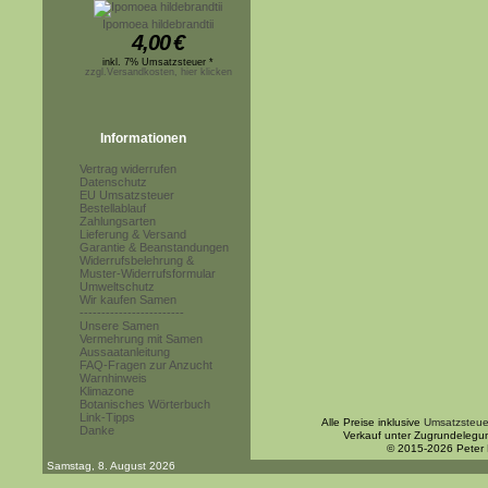
Ipomoea hildebrandtii
4,00
€
inkl. 7% Umsatzsteuer *
zzgl.Versandkosten, hier klicken
Informationen
Vertrag widerrufen
Datenschutz
EU Umsatzsteuer
Bestellablauf
Zahlungsarten
Lieferung & Versand
Garantie & Beanstandungen
Widerrufsbelehrung &
Muster-Widerrufsformular
Umweltschutz
Wir kaufen Samen
------------------------
Unsere Samen
Vermehrung mit Samen
Aussaatanleitung
FAQ-Fragen zur Anzucht
Warnhinweis
Klimazone
Botanisches Wörterbuch
Link-Tipps
Alle Preise inklusive
Umsatzsteue
Danke
Verkauf unter Zugrundelegu
© 2015-2026 Peter
Samstag, 8. August 2026