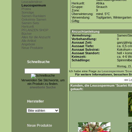
Leucadendron
Herkunft:
Afrika
Leucospermum
Gruppe:
Strauch
Protea
Zone:
9
Sonstige
Überwinterung:
mind. 5°C
Samen-Raritäten
Verwendung:
Topfgarten, Wintergarten
Gekeimte Samen
Giftig:
Samen-Sets
Herkunft
PFLANZEN SHOP
Anzuchtanleitung
Bücher
Vermehrung:
Samen/Ste
Alles für die Anzucht
Vorbehandlung:
0
Alle Artikel
Aussaat Zeit:
ganzjährig
Angebote
Aussaat Tiefe:
ca. 0,5 cm
Neue Produkte
Aussaat Substrat:
Kokohum o
Aussaat Standort:
hell + kon
Keimzeit:
ca. 4-6 W
Schädlinge:
Spinnmilb
Schnellsuche
Montag, 15.
Ich habe eine Frage zu
Leucospermum 'Scarl
Für weitere Informationen, besuchen S
»»
Le
Verwenden Sie Stichworte, um
ein Produkt zu finden.
Kunden, die
Leucospermum 'Scarlet Ri
erweiterte Suche
gekauft:
Hersteller
Neue Produkte