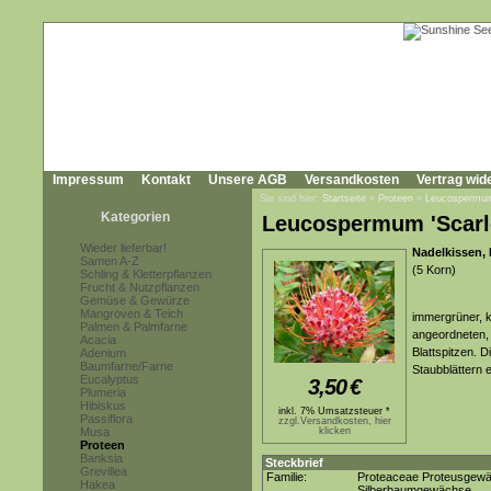
Impressum
Kontakt
Unsere AGB
Versandkosten
Vertrag wid
Sie sind hier:
Startseite
»
Proteen
»
Leucospermu
Kategorien
Leucospermum 'Scarl
Wieder lieferbar!
Nadelkissen,
Samen A-Z
(5 Korn)
Schling & Kletterpflanzen
Frucht & Nutzpflanzen
Gemüse & Gewürze
Mangroven & Teich
immergrüner, k
Palmen & Palmfarne
angeordneten, b
Acacia
Blattspitzen. D
Adenium
Baumfarne/Farne
Staubblättern 
Eucalyptus
3,50
€
Plumeria
Hibiskus
inkl. 7% Umsatzsteuer *
Passiflora
zzgl.Versandkosten, hier
Musa
klicken
Proteen
Banksia
Steckbrief
Grevillea
Familie:
Proteaceae Proteusgew
Hakea
Silberbaumgewächse