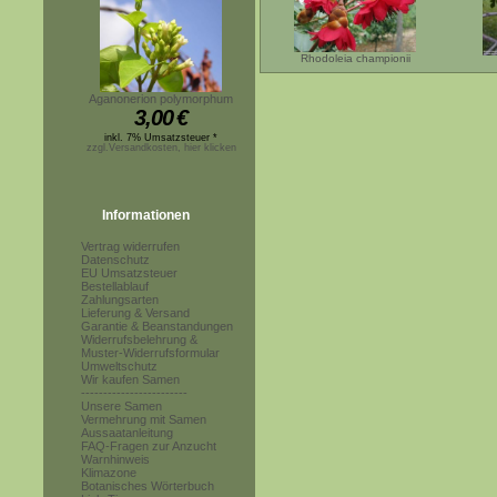
Rhodoleia championii
Aganonerion polymorphum
3,00
€
inkl. 7% Umsatzsteuer *
zzgl.Versandkosten, hier klicken
Informationen
Vertrag widerrufen
Datenschutz
EU Umsatzsteuer
Bestellablauf
Zahlungsarten
Lieferung & Versand
Garantie & Beanstandungen
Widerrufsbelehrung &
Muster-Widerrufsformular
Umweltschutz
Wir kaufen Samen
------------------------
Unsere Samen
Vermehrung mit Samen
Aussaatanleitung
FAQ-Fragen zur Anzucht
Warnhinweis
Klimazone
Botanisches Wörterbuch