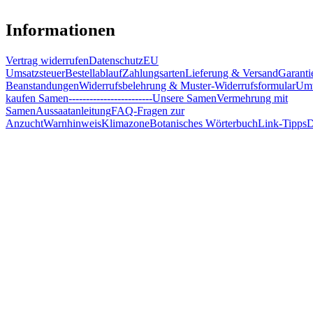
Informationen
Vertrag widerrufen
Datenschutz
EU
Umsatzsteuer
Bestellablauf
Zahlungsarten
Lieferung & Versand
Garanti
Beanstandungen
Widerrufsbelehrung & Muster-Widerrufsformular
Umw
kaufen Samen
------------------------
Unsere Samen
Vermehrung mit
Samen
Aussaatanleitung
FAQ-Fragen zur
Anzucht
Warnhinweis
Klimazone
Botanisches Wörterbuch
Link-Tipps
D