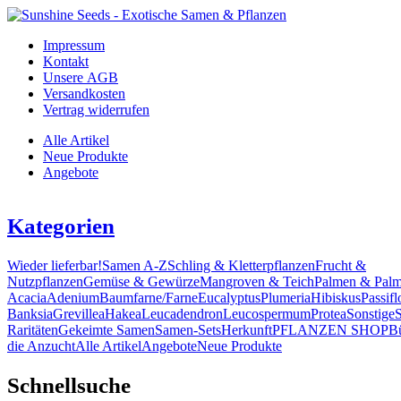
Impressum
Kontakt
Unsere AGB
Versandkosten
Vertrag widerrufen
Alle Artikel
Neue Produkte
Angebote
Kategorien
Wieder lieferbar!
Samen A-Z
Schling & Kletterpflanzen
Frucht &
Nutzpflanzen
Gemüse & Gewürze
Mangroven & Teich
Palmen & Palm
Acacia
Adenium
Baumfarne/Farne
Eucalyptus
Plumeria
Hibiskus
Passifl
Banksia
Grevillea
Hakea
Leucadendron
Leucospermum
Protea
Sonstige
Raritäten
Gekeimte Samen
Samen-Sets
Herkunft
PFLANZEN SHOP
B
die Anzucht
Alle Artikel
Angebote
Neue Produkte
Schnellsuche