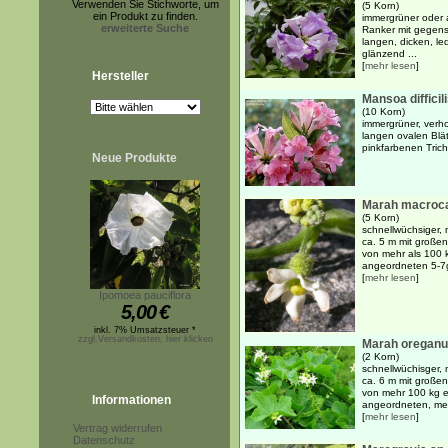
Verwenden Sie Stichworte, um
(5 Korn)
ein Produkt zu finden.
immergrüner oder 
erweiterte Suche
Ranker mit gegens
langen, dicken, led
glänzend ...
[
mehr lesen
]
Hersteller
Mansoa difficil
(10 Korn)
immergrüner, verho
langen ovalen Blät
pinkfarbenen Tric
Neue Produkte
Marah macroc
(5 Korn)
schnellwüchsiger, 
ca. 5 m mit großen
von mehr als 100 
angeordneten 5-7g
[
mehr lesen
]
Ipomoea pauciflora
5,00
€
inkl. 7% Umsatzsteuer *
zzgl.Versandkosten, hier klicken
Marah oregan
(2 Korn)
schnellwüchisger, 
ca. 6 m mit großen
von mehr 100 kg e
Informationen
angeordneten, mei
[
mehr lesen
]
Vertrag widerrufen
Datenschutz