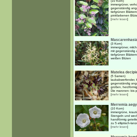
(10 Korn)
immergrüner, verho
gegenständig ange
tiefgrünen Blätter
pinkfarbenen Blüte
[
mehr lesen
]
Mascarenhasia
(3 Korn)
immergrüner, milch
mit gegenständig 
tiefgrünen Blätter
weißen Blüten
Matelea decipi
(5 Samen)
laubabwerfender, k
gegenständig ange
großen, herzförmig
Die maronen- bis p
[
mehr lesen
]
Merremia aegy
(10 Korn)
immergrüne, krauti
Stengeln und wech
handförmig geteilt
zu 5 elliptisch-lanz
[
mehr lesen
]