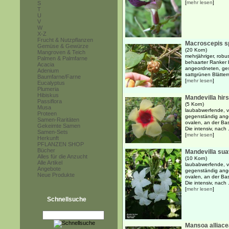
[
mehr lesen
]
S
T
U
V
W
X-Z
Frucht & Nutzpflanzen
Macroscepis sp
Gemüse & Gewürze
(20 Korn)
Mangroven & Teich
mehrjähriger, robu
Palmen & Palmfarne
behaarter Ranker 
Acacia
angeordneten, gest
Adenium
sattgrünen Blättern 
Baumfarne/Farne
[
mehr lesen
]
Eucalyptus
Plumeria
Hibiskus
Mandevilla hir
Passiflora
(5 Korn)
Musa
laubabwerfende, v
Proteen
gegenständig ange
Samen-Raritäten
ovalen, an der Bas
Gekeimte Samen
Die intensiv, nach .
Samen-Sets
[
mehr lesen
]
Herkunft
PFLANZEN SHOP
Bücher
Mandevilla su
Alles für die Anzucht
(10 Korn)
Alle Artikel
laubabwerfende, v
Angebote
gegenständig ange
Neue Produkte
ovalen, an der Bas
Die intensiv, nach .
[
mehr lesen
]
Schnellsuche
Mansoa alliace