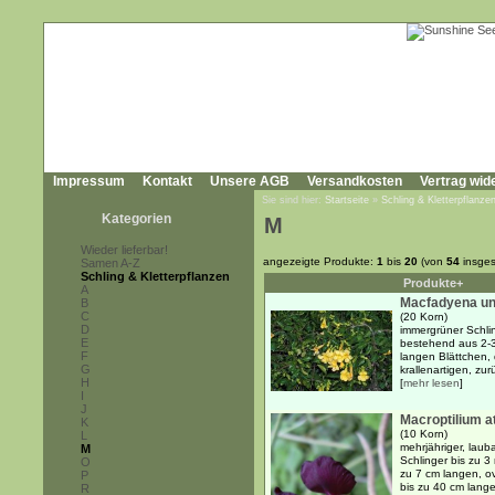
Impressum
Kontakt
Unsere AGB
Versandkosten
Vertrag wid
Sie sind hier:
Startseite
»
Schling & Kletterpflanze
Kategorien
M
Wieder lieferbar!
angezeigte Produkte:
1
bis
20
(von
54
insges
Samen A-Z
Schling & Kletterpflanzen
Produkte+
A
Macfadyena un
B
C
(20 Korn)
D
immergrüner Schlin
E
bestehend aus 2-3 
F
langen Blättchen, 
G
krallenartigen, z
H
[
mehr lesen
]
I
J
Macroptilium 
K
(10 Korn)
L
mehrjähriger, lauba
M
Schlinger bis zu 3
O
zu 7 cm langen, ov
P
bis zu 40 cm lang
R