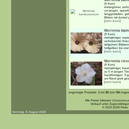
Merremia bam
(5 Korn)
immergrüner, verho
cm langen, speerfö
langgestielten, gel
Blüten mit dunkel 
[
mehr lesen
]
Merremia bipinn
(5 Korn)
mehrjähriger, mat
verholzender Krie
tiefgrünen Blätte
hellgelben bis ora
[
mehr lesen
]
Merremia ciss
(5 Korn)
mehrjähriger, kraut
zu 5 m langen Tri
handförmigen. 5-ge
am Rand grob gesä
[
mehr lesen
]
angezeigte Produkte:
1
bis
20
(von
54
insges
Alle Preise inklusive
Umsatzsteue
Verkauf unter Zugrundelegu
© 2015-2026 Peter
Sonntag, 9. August 2026