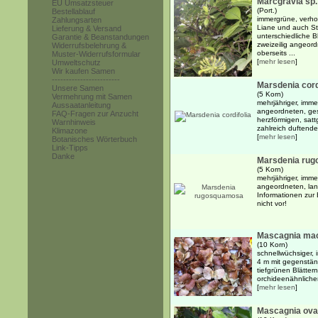
Marcgravia sp.
EU Umsatzsteuer
(Port.)
Bestellablauf
immergrüne, verho
Zahlungsarten
Liane und auch St
Lieferung & Versand
unterschiedliche 
Garantie & Beanstandungen
zweizeilig angeordn
Widerrufsbelehrung &
oberseits ...
Muster-Widerrufsformular
[
mehr lesen
]
Umweltschutz
Wir kaufen Samen
------------------------
Marsdenia cord
Unsere Samen
(5 Korn)
Vermehrung mit Samen
mehrjähriger, imm
Aussaatanleitung
angeordneten, gest
FAQ-Fragen zur Anzucht
herzförmigen, satt
Warnhinweis
zahlreich duftenden
Klimazone
[
mehr lesen
]
Botanisches Wörterbuch
Link-Tipps
Danke
Marsdenia ru
(5 Korn)
mehrjähriger, imm
angeordneten, lang
Informationen zur 
nicht vor!
Mascagnia mac
(10 Korn)
schnellwüchsiger, 
4 m mit gegenstän
tiefgrünen Blätter
orchideenähnlichen
[
mehr lesen
]
Mascagnia ovat