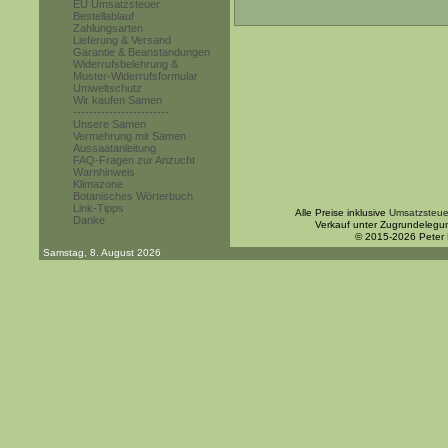
EU Umsatzsteuer
Bestellablauf
Zahlungsarten
Lieferung & Versand
Garantie & Beanstandungen
Widerrufsbelehrung &
Muster-Widerrufsformular
Umweltschutz
Wir kaufen Samen
------------------------
Unsere Samen
Vermehrung mit Samen
Aussaatanleitung
FAQ-Fragen zur Anzucht
Warnhinweis
Klimazone
Botanisches Wörterbuch
Link-Tipps
Alle Preise inklusive
Umsatzsteue
Danke
Verkauf unter Zugrundelegu
© 2015-2026 Peter
Samstag, 8. August 2026