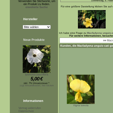
Donnerstag, 6. Febr
Verwenden Sie Stichworte, um
ein Produkt zu finden.
Für eine größere Darstellung klicken Sie auf 
erweiterte Suche
Hersteller
Ich habe eine Frage zu
Macfadyena unguis-c
Für weitere Informationen, besuch
Neue Produkte
»»
Macr
Kunden, die
Macfadyena unguis-cati
ge
Ipomoea pauciflora
5,00
€
inkl. 7% Umsatzsteuer *
zzgl.Versandkosten, hier klicken
Informationen
Vigna luteola
Vertrag widerrufen
Datenschutz