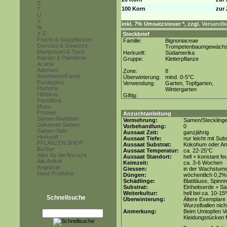
S
100 Korn
zur 
T
U
V
inkl. 7% Umsatzsteuer *, zzgl.
Versandko
W
X-Z
Steckbrief
Frucht & Nutzpflanzen
Familie:
Bignoniaceae
Gemüse & Gewürze
Trompetenbaumgewäch
Mangroven & Teich
Herkunft:
Südamerika
Palmen & Palmfarne
Gruppe:
Kletterpflanze
Acacia
Adenium
Zone:
8
Baumfarne/Farne
Überwinterung:
mind. 0-5°C
Eucalyptus
Verwendung:
Garten, Topfgarten,
Plumeria
Wintergarten
Hibiskus
Giftig:
Passiflora
Musa
Proteen
Anzuchtanleitung
Samen-Raritäten
Vermehrung:
Samen/Steckling
Gekeimte Samen
Vorbehandlung:
0
Samen-Sets
Aussaat Zeit:
ganzjährig
Herkunft
Aussaat Tiefe:
nur leicht mit Su
PFLANZEN SHOP
Aussaat Substrat:
Kokohum oder Anz
Bücher
Aussaat Temperatur:
ca. 22-25°C
Alles für die Anzucht
Aussaat Standort:
hell + konstant fe
Alle Artikel
Keimzeit:
ca. 3-6 Wochen
Angebote
Giessen:
in der Wachstums
Neue Produkte
Düngen:
wöchentlich 0,2%
Schädlinge:
Blattläuse, Spinn
Substrat:
Einheitserde + Sa
Weiterkultur:
hell bei ca. 10-15
Schnellsuche
Überwinterung:
Ältere Exemplare 
Wurzelballen nicht
Anmerkung:
Beim Umtopfen Vo
Kleidungstücken f