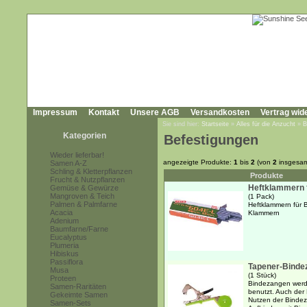
Impressum
Kontakt
Unsere AGB
Versandkosten
Vertrag wid
Sie sind hier:
Startseite
»
Alles für die Anzucht
»
B
Kategorien
Befestigungen
Wieder lieferbar!
angezeigte Produkte:
1
bis
2
(von
2
insgesam
Samen A-Z
Schling & Kletterpflanzen
Produkte
Frucht & Nutzpflanzen
Heftklammern 
Gemüse & Gewürze
Mangroven & Teich
(1 Pack)
Palmen & Palmfarne
Heftklammern für 
Acacia
Klammern
Adenium
Baumfarne/Farne
Eucalyptus
Plumeria
Hibiskus
Passiflora
Tapener-Binde
Musa
(1 Stück)
Proteen
Bindezangen werd
Samen-Raritäten
benutzt. Auch der 
Gekeimte Samen
Nutzen der Bindez
Samen-Sets