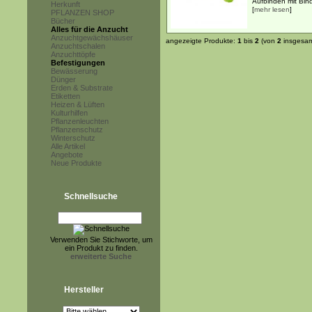
Aufbinden mit Bind
Herkunft
[
mehr lesen
]
PFLANZEN SHOP
Bücher
Alles für die Anzucht
Anzuchtgewächshäuser
angezeigte Produkte:
1
bis
2
(von
2
insgesam
Anzuchtschalen
Anzuchttöpfe
Befestigungen
Bewässerung
Dünger
Erden & Substrate
Etiketten
Heizen & Lüften
Kulturhilfen
Pflanzenleuchten
Pflanzenschutz
Winterschutz
Alle Artikel
Angebote
Neue Produkte
Schnellsuche
Verwenden Sie Stichworte, um
ein Produkt zu finden.
erweiterte Suche
Hersteller