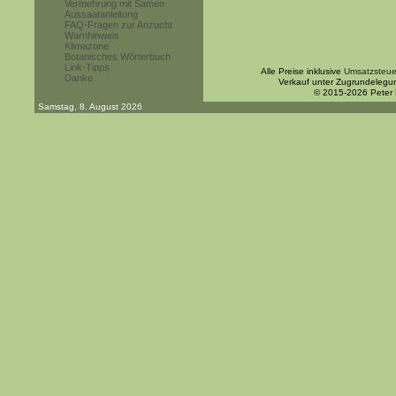
Vermehrung mit Samen
Aussaatanleitung
FAQ-Fragen zur Anzucht
Warnhinweis
Klimazone
Botanisches Wörterbuch
Link-Tipps
Alle Preise inklusive
Umsatzsteue
Danke
Verkauf unter Zugrundelegu
© 2015-2026 Peter
Samstag, 8. August 2026