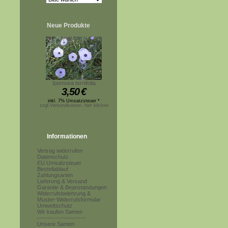
Neue Produkte
Ipomoea ternifolia
3,50
€
inkl. 7% Umsatzsteuer *
zzgl.Versandkosten, hier klicken
Informationen
Vertrag widerrufen
Datenschutz
EU Umsatzsteuer
Bestellablauf
Zahlungsarten
Lieferung & Versand
Garantie & Beanstandungen
Widerrufsbelehrung &
Muster-Widerrufsformular
Umweltschutz
Wir kaufen Samen
------------------------
Unsere Samen