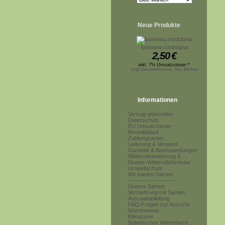
Neue Produkte
Ipomoea cordofana
2,50
€
inkl. 7% Umsatzsteuer *
zzgl.Versandkosten, hier klicken
Informationen
Vertrag widerrufen
Datenschutz
EU Umsatzsteuer
Bestellablauf
Zahlungsarten
Lieferung & Versand
Garantie & Beanstandungen
Widerrufsbelehrung &
Muster-Widerrufsformular
Umweltschutz
Wir kaufen Samen
------------------------
Unsere Samen
Vermehrung mit Samen
Aussaatanleitung
FAQ-Fragen zur Anzucht
Warnhinweis
Klimazone
Botanisches Wörterbuch