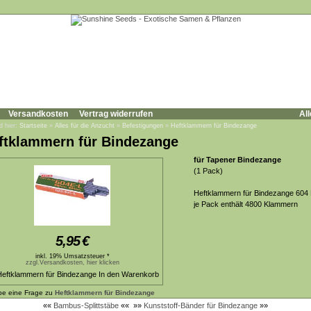
Versandkosten
Vertrag widerrufen
All
d hier:
Startseite
»
Alles für die Anzucht
»
Befestigungen
»
Heftklammern für Bindezange
ftklammern für Bindezange
für Tapener Bindezange
(1 Pack)
Heftklammern für Bindezange 604
je Pack enthält 4800 Klammern
5,95
€
inkl. 19% Umsatzsteuer *
zzgl.Versandkosten, hier klicken
be eine Frage zu
Heftklammern für Bindezange
««
Bambus-Splittstäbe
««
»»
Kunststoff-Bänder für Bindezange
»»