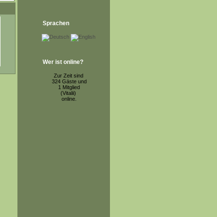
Sprachen
Wer ist online?
Zur Zeit sind
324 Gäste und
1 Mitglied
(Vitalii)
online.