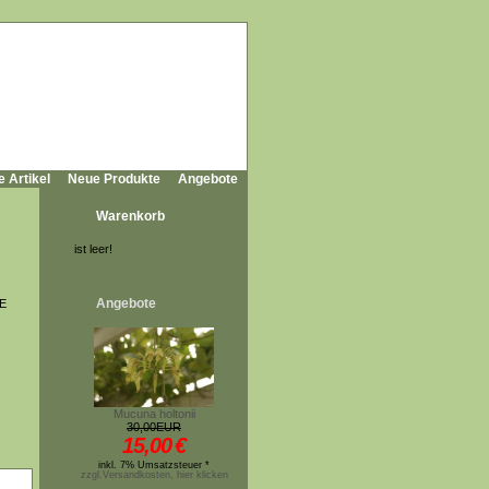
e Artikel
Neue Produkte
Angebote
Warenkorb
ist leer!
Angebote
 E
Mucuna holtonii
30,00EUR
15,00
€
inkl. 7% Umsatzsteuer *
zzgl.Versandkosten, hier klicken