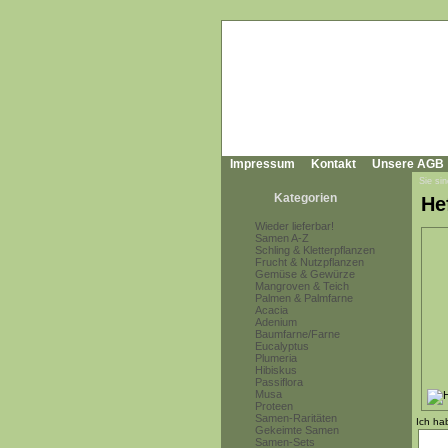
Impressum
Kontakt
Unsere AGB
Sie sin
Kategorien
He
Wieder lieferbar!
Samen A-Z
Schling & Kletterpflanzen
Frucht & Nutzpflanzen
Gemüse & Gewürze
Mangroven & Teich
Palmen & Palmfarne
Acacia
Adenium
Baumfarne/Farne
Eucalyptus
Plumeria
Hibiskus
Passiflora
Musa
Proteen
Samen-Raritäten
Ich ha
Gekeimte Samen
Samen-Sets