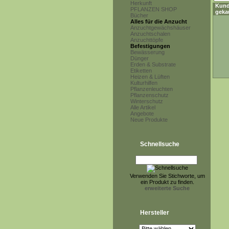
Herkunft
Kund
PFLANZEN SHOP
geka
Bücher
Alles für die Anzucht
Anzuchtgewächshäuser
Anzuchtschalen
Anzuchttöpfe
Befestigungen
Bewässerung
Dünger
Erden & Substrate
Etiketten
Heizen & Lüften
Kulturhilfen
Pflanzenleuchten
Pflanzenschutz
Winterschutz
Alle Artikel
Angebote
Neue Produkte
Schnellsuche
Verwenden Sie Stichworte, um
ein Produkt zu finden.
erweiterte Suche
Hersteller