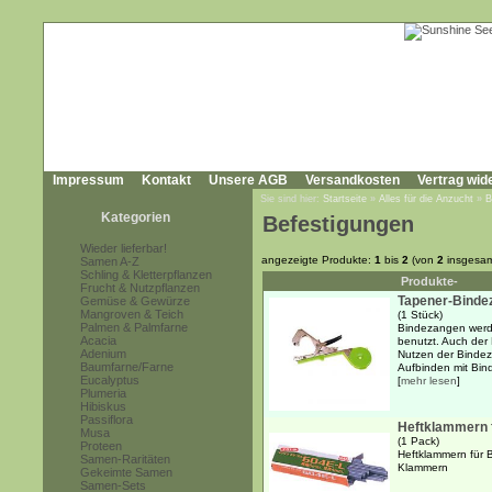
Impressum
Kontakt
Unsere AGB
Versandkosten
Vertrag wid
Sie sind hier:
Startseite
»
Alles für die Anzucht
»
B
Kategorien
Befestigungen
Wieder lieferbar!
angezeigte Produkte:
1
bis
2
(von
2
insgesam
Samen A-Z
Schling & Kletterpflanzen
Produkte-
Frucht & Nutzpflanzen
Tapener-Binde
Gemüse & Gewürze
Mangroven & Teich
(1 Stück)
Palmen & Palmfarne
Bindezangen werd
Acacia
benutzt. Auch der 
Adenium
Nutzen der Bindez
Baumfarne/Farne
Aufbinden mit Bind
Eucalyptus
[
mehr lesen
]
Plumeria
Hibiskus
Passiflora
Heftklammern 
Musa
(1 Pack)
Proteen
Heftklammern für 
Samen-Raritäten
Klammern
Gekeimte Samen
Samen-Sets