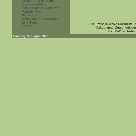
Vermehrung mit Samen
Aussaatanleitung
FAQ-Fragen zur Anzucht
Warnhinweis
Klimazone
Botanisches Wörterbuch
Link-Tipps
Alle Preise inklusive
Umsatzsteue
Danke
Verkauf unter Zugrundelegu
© 2015-2026 Peter
Sonntag, 9. August 2026