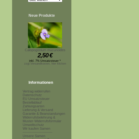
Neue Produkte
Calopogonium mucunoides
2,50
€
inkl. 7% Umsatzsteuer *
zzgl.Versandkosten, hier klicken
Informationen
Vertrag widerrufen
Datenschutz
EU Umsatzsteuer
Bestellablauf
Zahlungsarten
Lieferung & Versand
Garantie & Beanstandungen
Widerrufsbelehrung &
Muster-Widerrufsformular
Umweltschutz
Wir kaufen Samen
------------------------
Unsere Samen