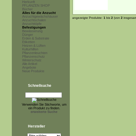
Herkunft
PFLANZEN SHOP
Bücher
Alles für die Anzucht
Anzuchtgewächshäuser
angezeigte Produkte:
1
bis
2
(von
2
insgesam
Anzuchtschalen
Anzuchttöpfe
Befestigungen
Bewässerung
Dünger
Erden & Substrate
Etiketten
Heizen & Lüften
Kulturhilfen
Pflanzenleuchten
Pflanzenschutz
Winterschutz
Alle Artikel
Angebote
Neue Produkte
Schnellsuche
Verwenden Sie Stichworte, um
ein Produkt zu finden.
erweiterte Suche
Hersteller