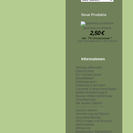
Neue Produkte
Ipomoea cordofana
2,50
€
inkl. 7% Umsatzsteuer *
zzgl.Versandkosten, hier klicken
Informationen
Vertrag widerrufen
Datenschutz
EU Umsatzsteuer
Bestellablauf
Zahlungsarten
Lieferung & Versand
Garantie & Beanstandungen
Widerrufsbelehrung &
Muster-Widerrufsformular
Umweltschutz
Wir kaufen Samen
------------------------
Unsere Samen
Vermehrung mit Samen
Aussaatanleitung
FAQ-Fragen zur Anzucht
Warnhinweis
Klimazone
Botanisches Wörterbuch