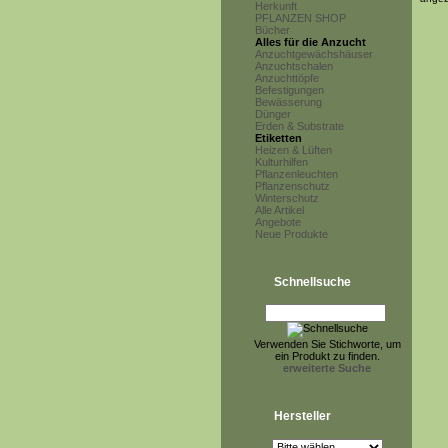
Herkunft
PFLANZEN SHOP
Bücher
Alles für die Anzucht
Anzuchtgewächshäuser
Anzuchtschalen
Anzuchttöpfe
Befestigungen
Bewässerung
Dünger
Erden & Substrate
Etiketten
Heizen & Lüften
Kulturhilfen
Pflanzenleuchten
Pflanzenschutz
Winterschutz
Alle Artikel
Angebote
Neue Produkte
Schnellsuche
Verwenden Sie Stichworte, um
ein Produkt zu finden.
erweiterte Suche
Hersteller