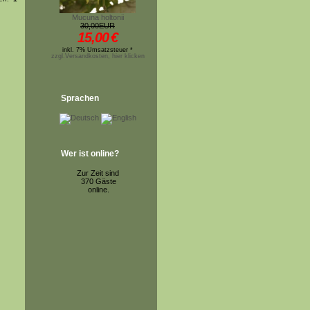
Mucuna holtonii
30,00EUR
15,00
€
inkl. 7% Umsatzsteuer *
zzgl.Versandkosten, hier klicken
Sprachen
Wer ist online?
Zur Zeit sind
370 Gäste
online.