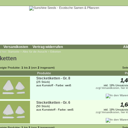
Versandkosten
Vertrag widerrufen
All
d hier:
Startseite
»
Alles für die Anzucht
»
Etiketten
iketten
eigte Produkte:
1
bis
2
(von
2
insgesamt)
Sei
Produkte
Pr
Stecketiketten - Gr. 8
1,4
(25 Stück)
aus Kunstoff - Farbe: weiß
inkl. 19% Umsatzste
zzgl.Versandkosten, hier k
Stecketiketten - Gr. 6
1,6
(50 Stück)
aus Kunststoff - Farbe: weiß
inkl. 19% Umsatzste
zzgl.Versandkosten, hier k
eigte Produkte:
1
bis
2
(von
2
insgesamt)
Sei