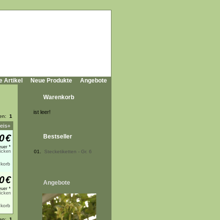
e Artikel
Neue Produkte
Angebote
Warenkorb
ist leer!
ten:
1
eis+
0
€
Bestseller
uer *
licken
01.
Stecketiketten - Gr. 6
0
€
Angebote
uer *
licken
ten:
1