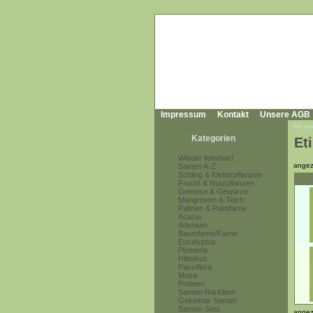
Impressum
Kontakt
Unsere AGB
Sie sin
Kategorien
Et
Wieder lieferbar!
angez
Samen A-Z
Schling & Kletterpflanzen
Frucht & Nutzpflanzen
Gemüse & Gewürze
Mangroven & Teich
Palmen & Palmfarne
Acacia
Adenium
Baumfarne/Farne
Eucalyptus
Plumeria
Hibiskus
Passiflora
Musa
Proteen
Samen-Raritäten
Gekeimte Samen
Samen-Sets
angez