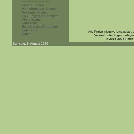
------------------------
Unsere Samen
Vermehrung mit Samen
Aussaatanleitung
FAQ-Fragen zur Anzucht
Warnhinweis
Klimazone
Botanisches Wörterbuch
Link-Tipps
Alle Preise inklusive
Umsatzsteue
Danke
Verkauf unter Zugrundelegu
© 2015-2026 Peter
Samstag, 8. August 2026