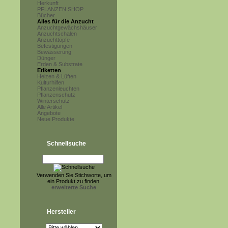
Herkunft
PFLANZEN SHOP
Bücher
Alles für die Anzucht
Anzuchtgewächshäuser
Anzuchtschalen
Anzuchttöpfe
Befestigungen
Bewässerung
Dünger
Erden & Substrate
Etiketten
Heizen & Lüften
Kulturhilfen
Pflanzenleuchten
Pflanzenschutz
Winterschutz
Alle Artikel
Angebote
Neue Produkte
Schnellsuche
Verwenden Sie Stichworte, um
ein Produkt zu finden.
erweiterte Suche
Hersteller