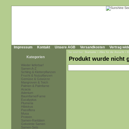
Impressum
Kontakt
Unsere AGB
Versandkosten
Vertrag wid
Sie sind hier:
Startseite
»
Alles für die Anzucht
»
E
Kategorien
Produkt wurde nicht 
Wieder lieferbar!
Samen A-Z
Schling & Kletterpflanzen
Frucht & Nutzpflanzen
Gemüse & Gewürze
Mangroven & Teich
Palmen & Palmfarne
Acacia
Adenium
Baumfarne/Farne
Eucalyptus
Plumeria
Hibiskus
Passiflora
Musa
Proteen
Samen-Raritäten
Gekeimte Samen
Samen-Sets