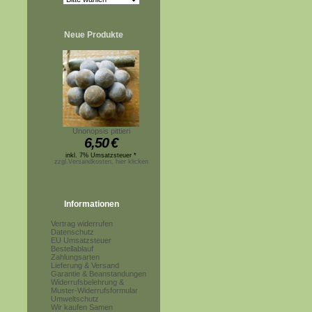
Neue Produkte
Unonopsis pittieri
6,50
€
inkl. 7% Umsatzsteuer *
zzgl.Versandkosten, hier klicken
Informationen
Vertrag widerrufen
Datenschutz
EU Umsatzsteuer
Bestellablauf
Zahlungsarten
Lieferung & Versand
Garantie & Beanstandungen
Widerrufsbelehrung &
Muster-Widerrufsformular
Umweltschutz
Wir kaufen Samen