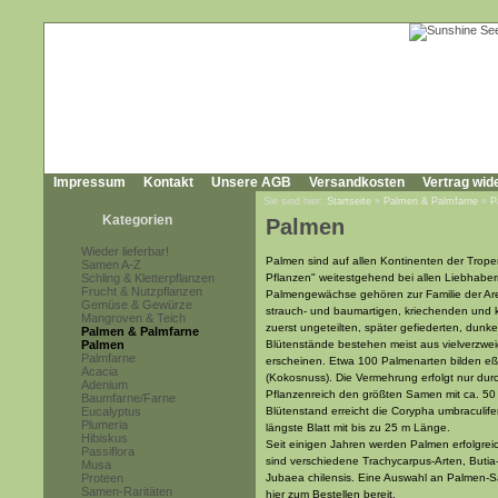
Impressum
Kontakt
Unsere AGB
Versandkosten
Vertrag wid
Sie sind hier:
Startseite
»
Palmen & Palmfarne
»
P
Kategorien
Palmen
Wieder lieferbar!
Palmen sind auf allen Kontinenten der Tropen
Samen A-Z
Schling & Kletterpflanzen
Pflanzen" weitestgehend bei allen Liebhabe
Frucht & Nutzpflanzen
Palmengewächse gehören zur Familie der Are
Gemüse & Gewürze
strauch- und baumartigen, kriechenden und 
Mangroven & Teich
zuerst ungeteilten, später gefiederten, dunk
Palmen & Palmfarne
Palmen
Blütenstände bestehen meist aus vielverzweig
Palmfarne
erscheinen. Etwa 100 Palmenarten bilden eß
Acacia
(Kokosnuss). Die Vermehrung erfolgt nur du
Adenium
Pflanzenreich den größten Samen mit ca. 50
Baumfarne/Farne
Eucalyptus
Blütenstand erreicht die Corypha umbraculifer
Plumeria
längste Blatt mit bis zu 25 m Länge.
Hibiskus
Seit einigen Jahren werden Palmen erfolgrei
Passiflora
sind verschiedene Trachycarpus-Arten, Butia
Musa
Proteen
Jubaea chilensis. Eine Auswahl an Palmen-Sam
Samen-Raritäten
hier zum Bestellen bereit.