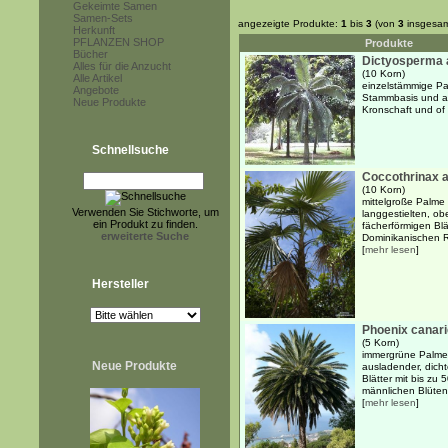
Gekeimte Samen
Samen-Sets
angezeigte Produkte:
1
bis
3
(von
3
insgesam
Herkunft
PFLANZEN SHOP
Produkte
Bücher
Dictyosperma 
Alles für die Anzucht
(10 Korn)
Alle Artikel
einzelstämmige Pal
Angebote
Stammbasis und au
Neue Produkte
Kronschaft und of 
Schnellsuche
Coccothrinax 
(10 Korn)
mittelgroße Palme 
Verwenden Sie Stichworte, um
langgestielten, obe
ein Produkt zu finden.
fächerförmigen Blät
erweiterte Suche
Dominikanischen R
[
mehr lesen
]
Hersteller
Phoenix canari
(5 Korn)
immergrüne Palme 
Neue Produkte
ausladender, dicht
Blätter mit bis zu
männlichen Blüten 
[
mehr lesen
]