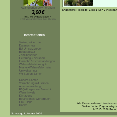
Aganonerion polymorphum
angezeigte Produkte:
1
bis
3
(von
3
insgesam
3,00
€
inkl. 7% Umsatzsteuer *
zzgl.Versandkosten, hier klicken
Informationen
Vertrag widerrufen
Datenschutz
EU Umsatzsteuer
Bestellablauf
Zahlungsarten
Lieferung & Versand
Garantie & Beanstandungen
Widerrufsbelehrung &
Muster-Widerrufsformular
Umweltschutz
Wir kaufen Samen
------------------------
Unsere Samen
Vermehrung mit Samen
Aussaatanleitung
FAQ-Fragen zur Anzucht
Warnhinweis
Klimazone
Botanisches Wörterbuch
Link-Tipps
Alle Preise inklusive
Umsatzsteue
Danke
Verkauf unter Zugrundelegu
© 2015-2026 Peter
Samstag, 8. August 2026