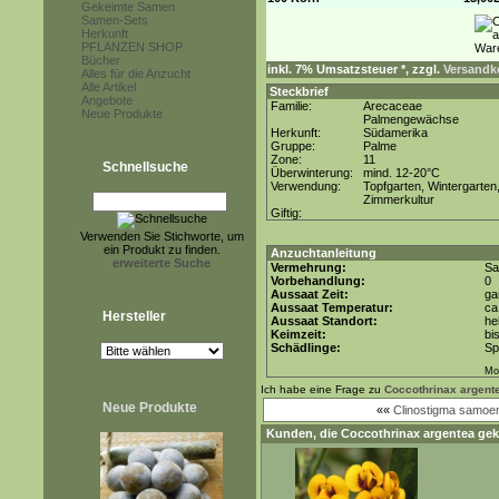
Gekeimte Samen
Samen-Sets
Herkunft
PFLANZEN SHOP
Bücher
inkl. 7% Umsatzsteuer *, zzgl.
Versandko
Alles für die Anzucht
Alle Artikel
Steckbrief
Angebote
Familie:
Arecaceae
Neue Produkte
Palmengewächse
Herkunft:
Südamerika
Gruppe:
Palme
Zone:
11
Schnellsuche
Überwinterung:
mind. 12-20°C
Verwendung:
Topfgarten, Wintergarten
Zimmerkultur
Giftig:
Verwenden Sie Stichworte, um
ein Produkt zu finden.
Anzuchtanleitung
erweiterte Suche
Vermehrung:
S
Vorbehandlung:
0
Aussaat Zeit:
ga
Aussaat Temperatur:
ca
Hersteller
Aussaat Standort:
he
Keimzeit:
bi
Schädlinge:
Sp
Mon
Ich habe eine Frage zu
Coccothrinax argent
Neue Produkte
««
Clinostigma samoe
Kunden, die
Coccothrinax argentea
gek