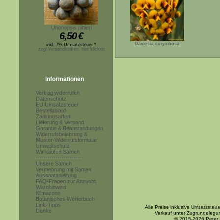
Unonopsis pittieri
6,50
€
Daviesia corymbosa
inkl. 7% Umsatzsteuer *
zzgl.Versandkosten, hier klicken
Informationen
Vertrag widerrufen
Datenschutz
EU Umsatzsteuer
Bestellablauf
Zahlungsarten
Lieferung & Versand
Garantie & Beanstandungen
Widerrufsbelehrung &
Muster-Widerrufsformular
Umweltschutz
Wir kaufen Samen
------------------------
Unsere Samen
Vermehrung mit Samen
Aussaatanleitung
FAQ-Fragen zur Anzucht
Warnhinweis
Klimazone
Botanisches Wörterbuch
Link-Tipps
Alle Preise inklusive
Umsatzsteue
Danke
Verkauf unter Zugrundelegu
© 2015-2026 Peter