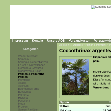
Impressum
Kontakt
Unsere AGB
Versandkosten
Vertrag wid
Sie sind hier:
Startseite
»
Palmen & Palmfarne
»
P
Kategorien
Coccothrinax argente
Wieder lieferbar!
Hispaniola sil
Samen A-Z
palm
Schling & Kletterpflanzen
Frucht & Nutzpflanzen
Gemüse & Gewürze
Mangroven & Teich
mittelgroße Pal
Palmen & Palmfarne
dunkelgrünen, u
Palmen
Diese Art ist 
Palmfarne
Acacia
wird häufig mi
Adenium
Verwendung
:
Baumfarne/Farne
Eucalyptus
Plumeria
Hibiskus
Passiflora
Option
P
Musa
10 Korn
zur 
Proteen
Samen-Raritäten
100 Korn
15,00