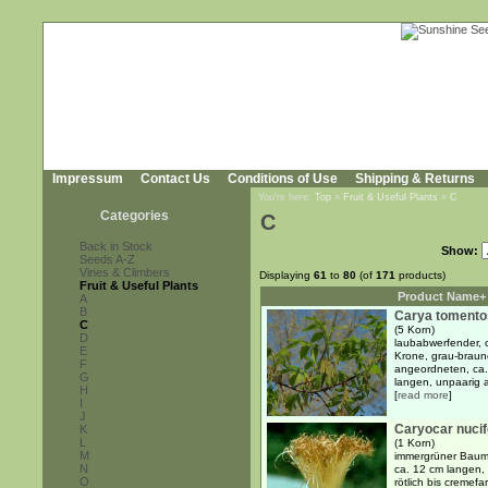
Impressum
Contact Us
Conditions of Use
Shipping & Returns
You're here:
Top
»
Fruit & Useful Plants
»
C
Categories
C
Back in Stock
Show:
Seeds A-Z
Vines & Climbers
Displaying
61
to
80
(of
171
products)
Fruit & Useful Plants
Product Name+
A
B
Carya tomento
C
(5 Korn)
D
laubabwerfender, o
E
Krone, grau-braun
F
angeordneten, ca. 
G
langen, unpaarig a
H
[
read more
]
I
J
Caryocar nuci
K
L
(1 Korn)
M
immergrüner Baum 
N
ca. 12 cm langen, 
O
rötlich bis creme