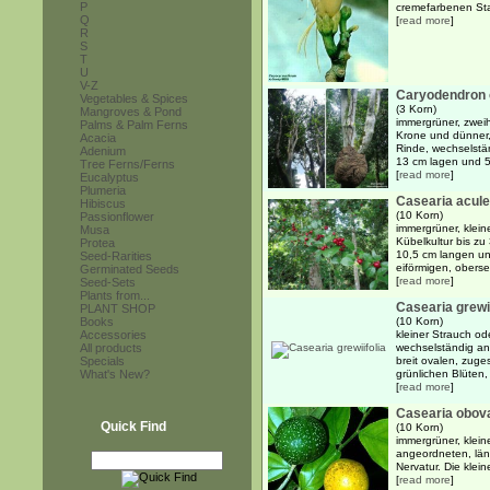
P
cremefarbenen Sta
Q
[
read more
]
R
S
T
U
V-Z
Caryodendron o
Vegetables & Spices
(3 Korn)
Mangroves & Pond
immergrüner, zwei
Palms & Palm Ferns
Krone und dünner,
Acacia
Rinde, wechselstän
Adenium
13 cm lagen und 5 
Tree Ferns/Ferns
[
read more
]
Eucalyptus
Plumeria
Casearia acule
Hibiscus
(10 Korn)
Passionflower
immergrüner, klein
Musa
Kübelkultur bis zu
Protea
10,5 cm langen und
Seed-Rarities
eiförmigen, oberse
Germinated Seeds
[
read more
]
Seed-Sets
Plants from...
Casearia grewii
PLANT SHOP
Books
(10 Korn)
Accessories
kleiner Strauch o
All products
wechselständig an
Specials
breit ovalen, zuges
What's New?
grünlichen Blüten, 
[
read more
]
Casearia obov
Quick Find
(10 Korn)
immergrüner, klein
angeordneten, läng
Nervatur. Die klei
[
read more
]