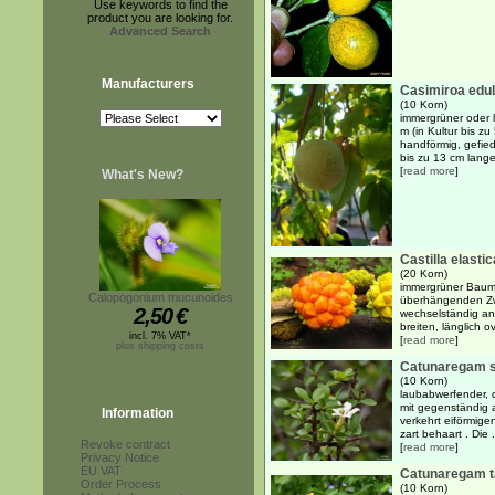
Use keywords to find the
product you are looking for.
Advanced Search
Manufacturers
Casimiroa edul
(10 Korn)
immergrüner oder 
m (in Kultur bis z
handförmig, gefied
bis zu 13 cm lange
[
read more
]
What's New?
Castilla elastic
(20 Korn)
immergrüner Baum 
Calopogonium mucunoides
überhängenden Zwe
2,50
€
wechselständig an
breiten, länglich o
incl. 7% VAT*
[
read more
]
plus shipping costs
Catunaregam 
(10 Korn)
laubabwerfender, 
mit gegenständig 
Information
verkehrt eiförmige
zart behaart . Die .
Revoke contract
[
read more
]
Privacy Notice
EU VAT
Catunaregam t
Order Process
(10 Korn)