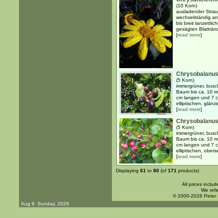
(10 Korn)
ausladender Strau
wechselständig an
bis breit lanzettli
gesägten Blattränd
[
read more
]
Chrysobalanus 
(5 Korn)
immergrüner, busch
Baum bis ca. 10 m
cm langen und 7 cm
elliptischen, glänz
[
read more
]
Chrysobalanus
(5 Korn)
immergrüner, busch
Baum bis ca. 10 m
cm langen und 7 cm
elliptischen, obers
[
read more
]
Displaying
61
to
80
(of
171
products)
All prices inclu
We refe
© 2000-2026 Peter
Aug 9. Sunday, 2026