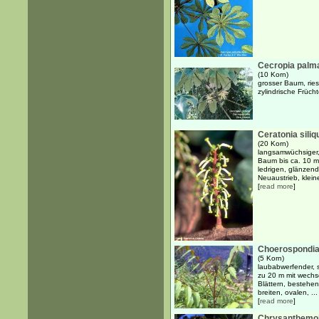
Cecropia palm
(10 Korn)
grosser Baum, rie
zylindrische Früch
Ceratonia siliq
(20 Korn)
langsamwüchsiger,
Baum bis ca. 10 m
ledrigen, glänzende
Neuaustrieb, kleine
[
read more
]
Choerospondias
(5 Korn)
laubabwerfender, 
zu 20 m mit wechs
Blättern, bestehe
breiten, ovalen, ...
[
read more
]
Chrysanthemoi