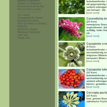
Method of payment
laubabwerfender, 
Delivery & Shipment
mit gegenständig 
Environment protection
verkehrt eiförmige
We purchase seeds
zart behaart . Die .
------------------------
[
read more
]
Our Seeds
Propagation by Seeds
Cavendishia br
Sowing Instruction
(20 Korn)
FAQ-Question to Sowing
immergrüner Strau
Warning
angeordneten, ledr
Hardiness Zones
auffällig, heller Ä
Botanical Dictionary
mit ...
Link-Tips
[
read more
]
Thank you
Cayaponia cru
(5 Korn)
laubabwerfender, v
wechselständig an
tiefgrünen Blättern
behaarten Blüten m
[
read more
]
Cayaponia tubu
(10 Korn)
laubabwerfender, v
wechselständig ang
verkehrt eiförmigen
kleinen, gestielten
[
read more
]
Cecropia pach
(10 Korn)
bras. grosser Bau
zylindrische Früch