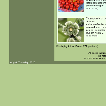
tiefgrünen Blättern
glockenförmigen, .
[
read more
]
Cayaponia cru
(5 Korn)
laubabwerfender, v
angeordneten, lang
kleinen, gestielte
grünem Kelch ...
[
read more
]
Displaying
81
to
100
(of
171
products)
All prices inclu
We refe
© 2000-2026 Peter
Aug 6. Thursday, 2026