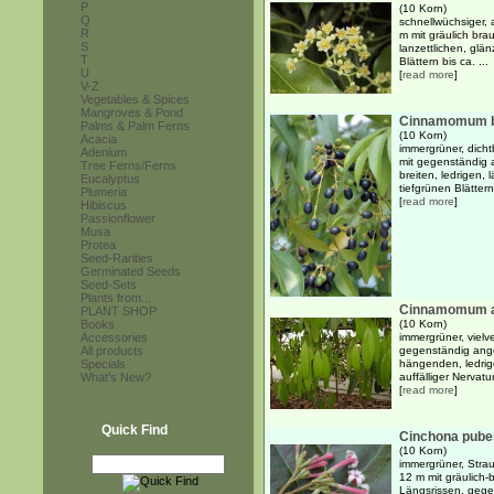
P
(10 Korn)
Q
schnellwüchsiger,
R
m mit gräulich bra
S
lanzettlichen, glän
T
Blättern bis ca. ...
U
[
read more
]
V-Z
Vegetables & Spices
Mangroves & Pond
Cinnamomum b
Palms & Palm Ferns
(10 Korn)
Acacia
immergrüner, dicht
Adenium
mit gegenständig 
Tree Ferns/Ferns
breiten, ledrigen,
Eucalyptus
tiefgrünen Blättern
Plumeria
[
read more
]
Hibiscus
Passionflower
Musa
Protea
Seed-Rarities
Germinated Seeds
Seed-Sets
Plants from...
Cinnamomum a
PLANT SHOP
Books
(10 Korn)
Accessories
immergrüner, vielv
All products
gegenständig ange
Specials
hängenden, ledrige
What's New?
auffälliger Nervatur
[
read more
]
Quick Find
Cinchona pub
(10 Korn)
immergrüner, Strau
12 m mit gräulich
Längsrissen, gegen