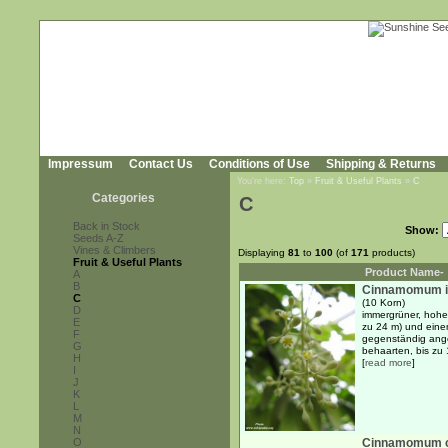
Impressum
Contact Us
Conditions of Use
Shipping & Returns
You're here:
Top
»
Fruit & Useful Plants
»
C
Categories
C
Back in Stock
Show:
Seeds A-Z
Vines & Climbers
Displaying
81
to
100
(of
171
products)
Fruit & Useful Plants
Product Name-
A
B
Cinnamomum i
C
(10 Korn)
D
immergrüner, hoher
E
zu 24 m) und eine
F
gegenständig angeo
G
behaarten, bis zu 
H
[
read more
]
I
J
K
L
M
N
O
Cinnamomum 