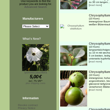
Use keywords to find the
zu 30 cm langen, .
product you are looking for.
[
read more
]
Advanced Search
Chrysophyllum 
Manufacturers
(10 Korn)
immergrüner Baum 
weißen Blütentrau
What's New?
Chrysophyllum 
(10 Korn)
langsamwüchsiger,
zu 10 m mit wechs
5 cm breiten, ledr
unterseits kupferfa
[
read more
]
Chrysophyllum 
Ipomoea pauciflora
(10 Korn)
5,00
€
immergrüner, hohe
angeordneten, bis 
incl. 7% VAT*
plus shipping costs
glänzend tiefgrüne
versehenen Blätter
[
read more
]
Information
Revoke contract
Privacy Notice
Chrysophyllum 