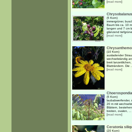
[
read more
]
Chrysobalanus 
(5 Korn)
immergrüner, busch
Baum bis ca. 10 m
langen und 7 cm bre
glänzend tiefgrünen
[
read more
]
Chrysanthemoi
(10 Korn)
ausladender Strau
wechselständig an
breit lanzettliche
Blatträndern. Die ..
[
read more
]
Choerospondias
(5 Korn)
laubabwerfender, 
20 m mit wechsels
Blättern, bestehe
breiten, ovalen, ...
[
read more
]
Ceratonia siliq
(20 Korn)