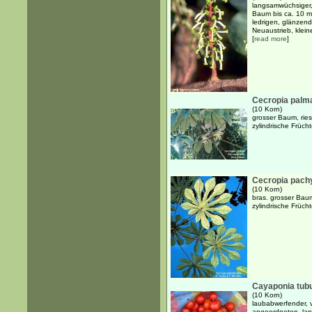
langsamwüchsiger,
Baum bis ca. 10 m
ledrigen, glänzende
Neuaustrieb, kleine
[
read more
]
Cecropia palm
(10 Korn)
grosser Baum, rie
zylindrische Früch
Cecropia pach
(10 Korn)
bras. grosser Bau
zylindrische Früch
Cayaponia tubu
(10 Korn)
laubabwerfender, v
angeordneten, lang