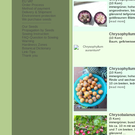
EU VAT
(10 Korn)
Order Process
immergrüner, hohe
Method of payment
angeordneten, bis 
Delivery & Shipment
glänzend tiefgrüne
Environment protection
goldbraunen Blätte
We purchase seeds
[
read more
]
------------------------
Our Seeds
Propagation by Seeds
Sowing Instruction
Chrysophyllum
FAQ-Question to Sowing
(10 Korn)
Warning
Baum, gelb/weisse
Hardiness Zones
Botanical Dictionary
Link-Tips
Thank you
Chrysophyllum
(10 Korn)
immergrüner, hohe
Rinde und wechsel
10 cm breiten, ledr
[
read more
]
Chrysobalanus
(5 Korn)
immergrüner, busch
bis ca. 10 m mit 
und 7 cm breiten, l
glänzend ...