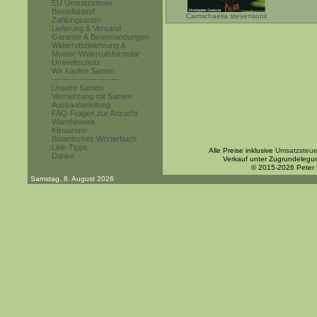
EU Umsatzsteuer
Bestellablauf
Carmichaelia stevensonii
Zahlungsarten
Lieferung & Versand
Garantie & Beanstandungen
Widerrufsbelehrung &
Muster-Widerrufsformular
Umweltschutz
Wir kaufen Samen
------------------------
Unsere Samen
Vermehrung mit Samen
Aussaatanleitung
FAQ-Fragen zur Anzucht
Warnhinweis
Klimazone
Botanisches Wörterbuch
Link-Tipps
Alle Preise inklusive
Umsatzsteue
Danke
Verkauf unter Zugrundelegu
© 2015-2026 Peter
Samstag, 8. August 2026