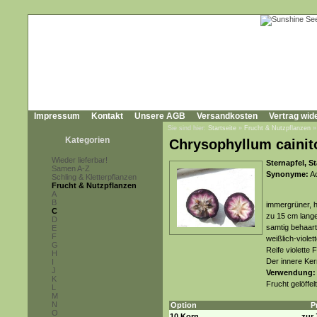
Impressum
Kontakt
Unsere AGB
Versandkosten
Vertrag wid
Sie sind hier:
Startseite
»
Frucht & Nutzpflanzen
Kategorien
Chrysophyllum cainito
Wieder lieferbar!
Sternapfel, S
Samen A-Z
Synonyme:
Ac
Schling & Kletterpflanzen
Frucht & Nutzpflanzen
A
B
immergrüner, h
C
zu 15 cm lange
D
samtig behaart
E
F
weißlich-violet
G
Reife violette
H
Der innere Ker
I
J
Verwendung:
K
Frucht gelöffel
L
M
N
Option
P
O
10 Korn
zur 