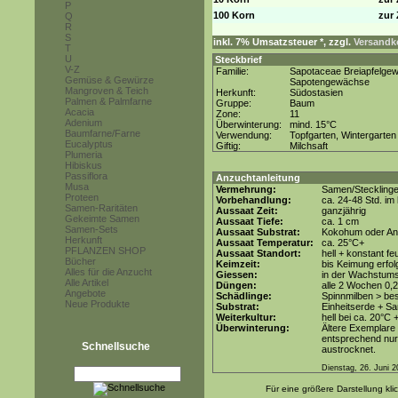
P
100 Korn
zur 
Q
R
S
inkl. 7% Umsatzsteuer *, zzgl.
Versandko
T
U
Steckbrief
V-Z
Familie:
Sapotaceae Breiapfelge
Gemüse & Gewürze
Sapotengewächse
Mangroven & Teich
Herkunft:
Südostasien
Palmen & Palmfarne
Gruppe:
Baum
Acacia
Zone:
11
Adenium
Überwinterung:
mind. 15°C
Baumfarne/Farne
Verwendung:
Topfgarten, Wintergarten
Eucalyptus
Giftig:
Milchsaft
Plumeria
Hibiskus
Passiflora
Anzuchtanleitung
Musa
Vermehrung:
Samen/Steckling
Proteen
Vorbehandlung:
ca. 24-48 Std. i
Samen-Raritäten
Aussaat Zeit:
ganzjährig
Gekeimte Samen
Aussaat Tiefe:
ca. 1 cm
Samen-Sets
Aussaat Substrat:
Kokohum oder Anz
Herkunft
Aussaat Temperatur:
ca. 25°C+
PFLANZEN SHOP
Aussaat Standort:
hell + konstant fe
Bücher
Keimzeit:
bis Keimung erfol
Alles für die Anzucht
Giessen:
in der Wachstum
Alle Artikel
Düngen:
alle 2 Wochen 0,
Angebote
Schädlinge:
Spinnmilben > be
Neue Produkte
Substrat:
Einheitserde + Sa
Weiterkultur:
hell bei ca. 20°C 
Überwinterung:
Ältere Exemplare
entsprechend nur 
Schnellsuche
austrocknet.
Dienstag, 26. Juni 
Für eine größere Darstellung kli