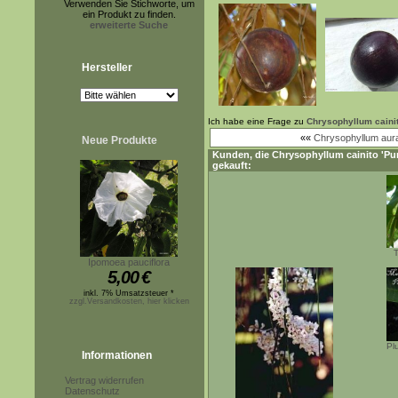
Verwenden Sie Stichworte, um
ein Produkt zu finden.
erweiterte Suche
Hersteller
Ich habe eine Frage zu
Chrysophyllum cainit
««
Chrysophyllum aur
Neue Produkte
Kunden, die
Chrysophyllum cainito 'Pu
gekauft:
T
Ipomoea pauciflora
5,00
€
inkl. 7% Umsatzsteuer *
zzgl.Versandkosten, hier klicken
Pl
Informationen
Vertrag widerrufen
Datenschutz