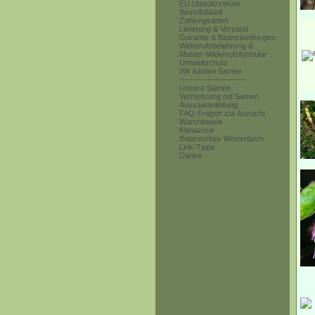
EU Umsatzsteuer
Bestellablauf
Zahlungsarten
Lieferung & Versand
Garantie & Beanstandungen
Widerrufsbelehrung &
Muster-Widerrufsformular
Umweltschutz
Wir kaufen Samen
------------------------
Unsere Samen
Vermehrung mit Samen
Aussaatanleitung
FAQ-Fragen zur Anzucht
Warnhinweis
Klimazone
Botanisches Wörterbuch
Link-Tipps
Danke