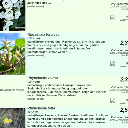
Zeichnung und ...
7% Umsatzste
[
mehr lesen
]
zzgl.Versandko
hier k
Riocreuxia torulosa
(10 Korn)
2,3
mehrjähriger, immergrüner Ranker bis ca. 5 m mit knolligem
Wurzelstock und gegenständig angeordneten, großen,
herzförmigen, mittel- bis tiefgrünen Blättern. Die
7% Umsatzste
röhrenförmigen, creme-weißen ...
zzgl.Versandko
[
mehr lesen
]
hier k
Rhynchosia villosa
2,3
(10 Korn)
mehrjähriger, verholzender krautiger Ranker oder
7% Umsatzste
Bodendecker mit gegenständig angeordneten,
zzgl.Versandko
langgestielten, 3-geteilten, rhombischen, tiefgrünen Blättern
hier k
mit auffälliger Nervatur. Die strahlend ...
[
mehr lesen
]
Rhynchosia totta
2,5
(5 Korn)
mehrjähriger, kleiner, schlanker Ranker mit eßbaren, knolligen
7% Umsatzste
Wurzeln und gegenständig angeordneten, langen, schmal
zzgl.Versandko
lanzettlichen, 3-geteilten, tiefgrünen Blättern. Die attraktiven
hier k
langgestielten, strahlend gelben ...