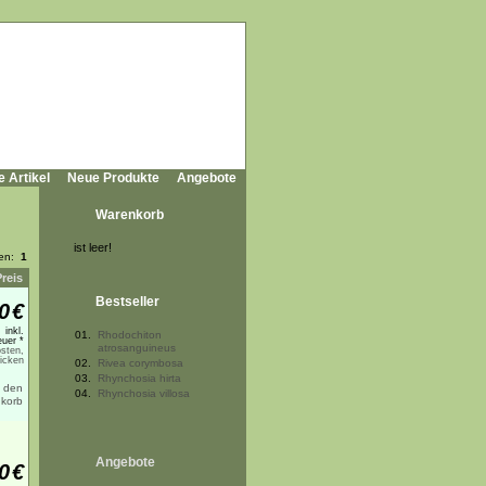
e Artikel
Neue Produkte
Angebote
Warenkorb
ist leer!
ten:
1
Preis
Bestseller
0
€
inkl.
01.
Rhodochiton
uer *
atrosanguineus
sten,
licken
02.
Rivea corymbosa
03.
Rhynchosia hirta
04.
Rhynchosia villosa
Angebote
0
€