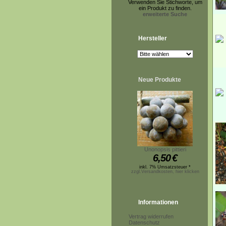
Verwenden Sie Stichworte, um
ein Produkt zu finden.
erweiterte Suche
Hersteller
Neue Produkte
Unonopsis pittieri
6,50
€
inkl. 7% Umsatzsteuer *
zzgl.Versandkosten, hier klicken
Informationen
Vertrag widerrufen
Datenschutz