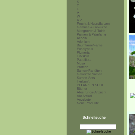
S
T
U
V
W
X-Z
Frucht & Nutzpflanzen
Gemüse & Gewürze
Mangroven & Teich
Palmen & Palmfarne
Acacia
Adenium
Baumfarne/Farne
Eucalyptus
Plumeria
Hibiskus
Passiflora
Musa
Proteen
Samen-Raritäten
Gekeimte Samen
Samen-Sets
Herkunft
PFLANZEN SHOP
Bücher
Alles für die Anzucht
Alle Artikel
Angebote
Neue Produkte
Schnellsuche