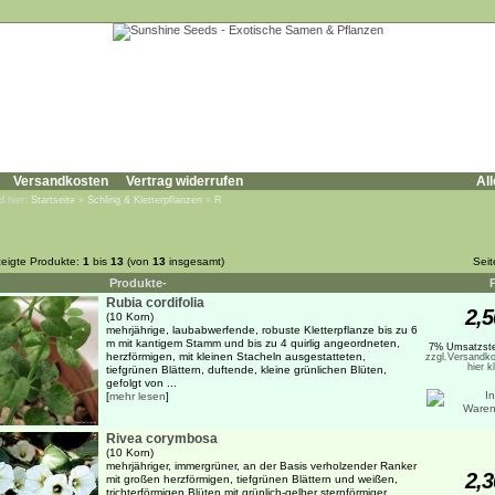
Versandkosten
Vertrag widerrufen
All
d hier:
Startseite
»
Schling & Kletterpflanzen
»
R
eigte Produkte:
1
bis
13
(von
13
insgesamt)
Sei
Produkte-
Rubia cordifolia
2,5
(10 Korn)
mehrjährige, laubabwerfende, robuste Kletterpflanze bis zu 6
m mit kantigem Stamm und bis zu 4 quirlig angeordneten,
7% Umsatzste
herzförmigen, mit kleinen Stacheln ausgestatteten,
zzgl.Versandko
hier k
tiefgrünen Blättern, duftende, kleine grünlichen Blüten,
gefolgt von ...
[
mehr lesen
]
Rivea corymbosa
(10 Korn)
mehrjähriger, immergrüner, an der Basis verholzender Ranker
2,3
mit großen herzförmigen, tiefgrünen Blättern und weißen,
trichterförmigen Blüten mit grünlich-gelber sternförmiger