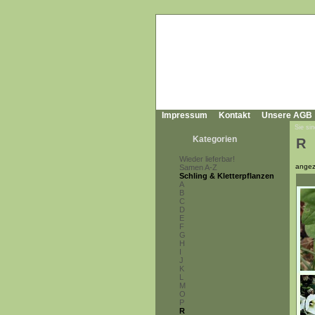
Impressum
Kontakt
Unsere AGB
Sie sin
Kategorien
R
Wieder lieferbar!
angez
Samen A-Z
Schling & Kletterpflanzen
A
B
C
D
E
F
G
H
I
J
K
L
M
O
P
R