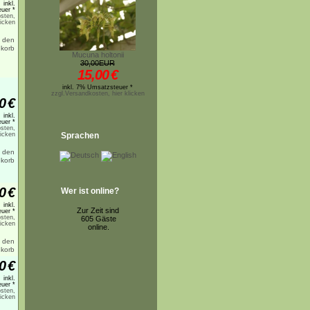
inkl.
uer *
sten,
licken
Mucuna holtonii
30,00EUR
15,00
€
inkl. 7% Umsatzsteuer *
zzgl.Versandkosten, hier klicken
0
€
inkl.
uer *
sten,
licken
Sprachen
0
€
Wer ist online?
inkl.
Zur Zeit sind
uer *
sten,
605 Gäste
licken
online.
0
€
inkl.
uer *
sten,
licken