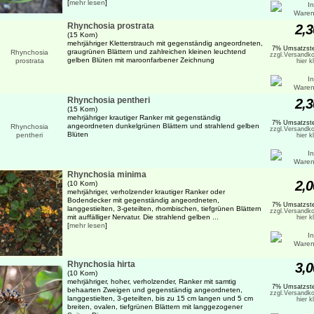
[
mehr lesen
]
Rhynchosia prostrata
2,3
(15 Korn)
mehrjähriger Kletterstrauch mit gegenständig angeordneten,
7% Umsatzste
graugrünen Blättern und zahlreichen kleinen leuchtend
zzgl.Versandko
gelben Blüten mit maroonfarbener Zeichnung
hier k
Rhynchosia pentheri
2,3
(15 Korn)
mehrjähriger krautiger Ranker mit gegenständig
7% Umsatzste
angeordneten dunkelgrünen Blättern und strahlend gelben
zzgl.Versandko
Blüten
hier k
Rhynchosia minima
2,0
(10 Korn)
mehrjähriger, verholzender krautiger Ranker oder
Bodendecker mit gegenständig angeordneten,
7% Umsatzste
langgestielten, 3-geteilten, rhombischen, tiefgrünen Blättern
zzgl.Versandko
mit auffälliger Nervatur. Die strahlend gelben ...
hier k
[
mehr lesen
]
Rhynchosia hirta
3,0
(10 Korn)
mehrjähriger, hoher, verholzender, Ranker mit samtig
7% Umsatzste
behaarten Zweigen und gegenständig angeordneten,
zzgl.Versandko
langgestielten, 3-geteilten, bis zu 15 cm langen und 5 cm
hier k
breiten, ovalen, tiefgrünen Blättern mit langgezogener