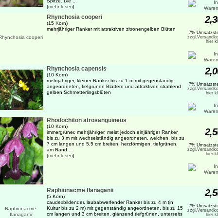
Spitze. Die ...
[
mehr lesen
]
Rhynchosia cooperi
2,3
(15 Korn)
mehrjähriger Ranker mit attraktiven zitronengelben Blüten
7% Umsatzste
zzgl.Versandko
hier k
Rhynchosia capensis
2,0
(10 Korn)
mehrjähriger, kleiner Ranker bis zu 1 m mit gegenständig
7% Umsatzste
angeordneten, tiefgrünen Blättern und attraktiven strahlend
zzgl.Versandko
gelben Schmetterlingsblüten
hier k
Rhodochiton atrosanguineus
(10 Korn)
2,5
immergrüner, mehrjähriger, meist jedoch einjähriger Ranker
bis zu 3 m mit wechselständig angeordneten, weichen, bis zu
7 cm langen und 5,5 cm breiten, herzförmigen, tiefgrünen,
7% Umsatzste
am Rand ...
zzgl.Versandko
hier k
[
mehr lesen
]
Raphionacme flanaganii
2,5
(5 Korn)
caudexbildender, laubabwerfender Ranker bis zu 4 m (in
7% Umsatzste
Kultur bis zu 2 m) mit gegenständig angeordneten, bis zu 15
zzgl.Versandko
cm langen und 3 cm breiten, glänzend tiefgrünen, unterseits
hier k