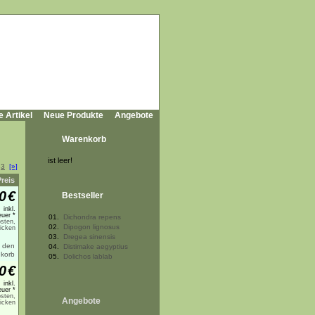
e Artikel
Neue Produkte
Angebote
Warenkorb
ist leer!
3
[»]
Preis
0
€
Bestseller
inkl.
uer *
01.
Dichondra repens
sten,
02.
Dipogon lignosus
licken
03.
Dregea sinensis
04.
Distimake aegyptius
05.
Dolichos lablab
0
€
inkl.
uer *
sten,
Angebote
licken