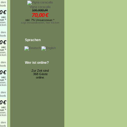
Vigna caracalla
100,00EUR
0
€
70,00
€
inkl.
uer *
inkl. 7% Umsatzsteuer *
sten,
zzgl.Versandkosten, hier klicken
licken
Sprachen
0
€
inkl.
uer *
sten,
licken
Wer ist online?
Zur Zeit sind
0
€
368 Gäste
online.
inkl.
uer *
sten,
licken
0
€
inkl.
uer *
sten,
licken