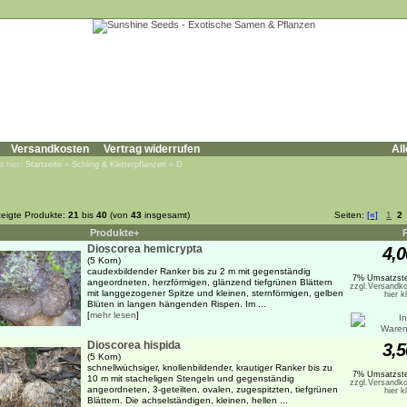
Versandkosten
Vertrag widerrufen
All
d hier:
Startseite
»
Schling & Kletterpflanzen
»
D
eigte Produkte:
21
bis
40
(von
43
insgesamt)
Seiten:
[«]
1
2
Produkte+
Dioscorea hemicrypta
4,0
(5 Korn)
caudexbildender Ranker bis zu 2 m mit gegenständig
7% Umsatzste
angeordneten, herzförmigen, glänzend tiefgrünen Blättern
zzgl.Versandko
mit langgezogener Spitze und kleinen, sternförmigen, gelben
hier k
Blüten in langen hängenden Rispen. Im ...
[
mehr lesen
]
Dioscorea hispida
3,5
(5 Korn)
schnellwüchsiger, knollenbildender, krautiger Ranker bis zu
7% Umsatzste
10 m mit stacheligen Stengeln und gegenständig
zzgl.Versandko
angeordneten, 3-geteilten, ovalen, zugespitzten, tiefgrünen
hier k
Blättern. Die achselständigen, kleinen, hellen ...