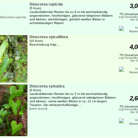
Dioscorea rupicola
3,0
(5 Korn)
caudexbildender Ranker bis zu 8 m mit wechselständig
7% Umsatzste
angeordneten, herzförmigen, glänzend tiefgrünen Blättern
zzgl.Versandko
und kleinen, sternförmigen, grünlich-weißen Blüten in
hier k
achselständigen Rispen
Dioscorea spiculiflora
(10 Korn)
Beschreibung folgt....
4,0
7% Umsatzste
zzgl.Versandko
hier k
Dioscorea sylvatica
(5 Korn)
caudexbildender Ranker bis zu 5 m mit wechselständig
2,6
angeordneten, herzförmigen, glänzend mittelgrünen Blättern
und kleinen, creme-weißen Blüten in ca. 12 cm langen
Trauben. Der elefantenfußförmige ...
7% Umsatzste
[
mehr lesen
]
zzgl.Versandko
hier k