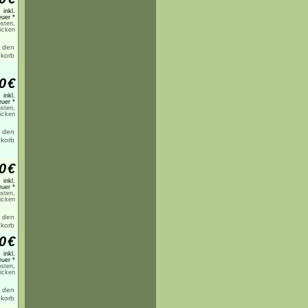
inkl.
uer *
sten,
licken
0
€
inkl.
uer *
sten,
licken
0
€
inkl.
uer *
sten,
licken
0
€
inkl.
uer *
sten,
licken