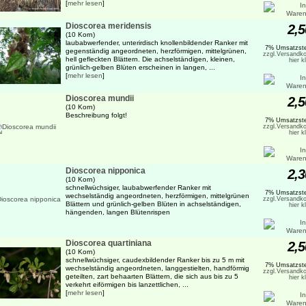
[
mehr lesen
]
Dioscorea meridensis
2,5
(10 Korn)
laubabwerfender, unterirdisch knollenbildender Ranker mit
7% Umsatzste
gegenständig angeordneten, herzförmigen, mittelgrünen,
zzgl.Versandko
hell gefleckten Blättern. Die achselständigen, kleinen,
hier k
grünlich-gelben Blüten erscheinen in langen, ...
[
mehr lesen
]
Dioscorea mundii
2,5
(10 Korn)
Beschreibung folgt!
7% Umsatzste
zzgl.Versandko
hier k
Dioscorea nipponica
2,3
(10 Korn)
schnellwüchsiger, laubabwerfender Ranker mit
7% Umsatzste
wechselständig angeordneten, herzförmigen, mittelgrünen
zzgl.Versandko
Blättern und grünlich-gelben Blüten in achselständigen,
hier k
hängenden, langen Blütenrispen
Dioscorea quartiniana
2,5
(10 Korn)
schnellwüchsiger, caudexbildender Ranker bis zu 5 m mit
7% Umsatzste
wechselständig angeordneten, langgestielten, handförmig
zzgl.Versandko
geteilten, zart behaarten Blättern, die sich aus bis zu 5
hier k
verkehrt eiförmigen bis lanzettlichen, ...
[
mehr lesen
]