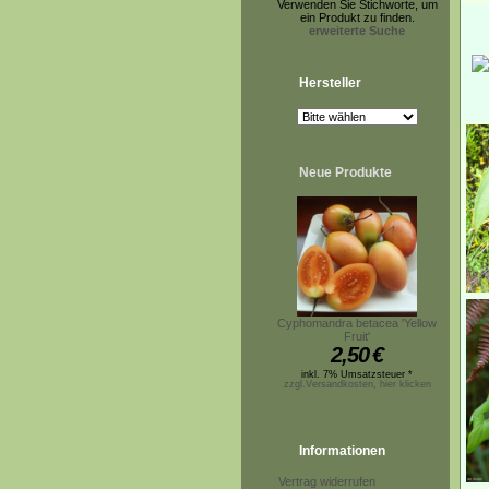
Verwenden Sie Stichworte, um
ein Produkt zu finden.
erweiterte Suche
Hersteller
Neue Produkte
Cyphomandra betacea 'Yellow
Fruit'
2,50
€
inkl. 7% Umsatzsteuer *
zzgl.Versandkosten, hier klicken
Informationen
Vertrag widerrufen