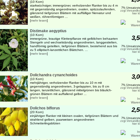
(10 Korn)
starkwüchsiger, immergrüner, verholzender Ranker bis zu 4 m
7% Umsatzste
mit gegenständig angeordneten, ovalen, spitzzulaufenden,
zzgl.Versandko
glänzend tiefgrünen Blättern mit auffälliger Nervatur und
hier k
weißen, röhrenförmigen ...
[
mehr lesen
]
Distimake aegyptius
(10 Korn)
3,5
immergrüne, krautige Kletterpflanze mit gelblichen behaarten
Stengeln und wechselständig angeordneten, langgestielten,
handförmig geteilten, tiefgrünen Blättern, bestehend aus bis
7% Umsatzste
zzgl.Versandko
zu 5 elliptisch-lanzettlichen Blättchen. ...
hier k
[
mehr lesen
]
Dolichandra cynanchoides
3,0
(10 Korn)
mehrjähriger, verholzender Ranker bis zu 10 m mit
7% Umsatzste
gegenständig angeordneten, 3-gelappten, bis zu 8 cm
zzgl.Versandko
langen, lanzettlichen, glänzend mittelgrünen bis bläulich-
hier k
grünen Blättern mit auffallend gelber ...
[
mehr lesen
]
Dolichos biflorus
2,5
(20 Korn)
einjähriger Ranker mit kleinen ovalen, tiefgrünen Blättern und
7% Umsatzste
strahlend gelben, paarweisen angeordneten
zzgl.Versandko
Schmetterlingsblüten
hier k