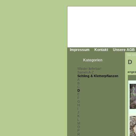
Impressum
Kontakt
Unsere AGB
Sie sin
Kategorien
D
Wieder lieferbar!
angez
Samen A-Z
Schling & Kletterpflanzen
A
B
C
D
E
F
G
H
I
J
K
L
M
O
P
R