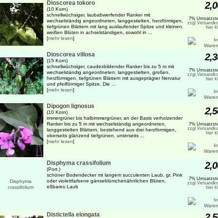
Dioscorea tokoro
2,0
(10 Korn)
schnellwüchsiger, laubabwerfender Ranker mit
7% Umsatzste
wechselständig angeordneten, langgestielten, herzförmigen,
zzgl.Versandko
tiefgrünen Blättern mit lang auslaufender Spitze und kleinen,
hier k
weißen Blüten in achselständigen, sowohl in ...
[
mehr lesen
]
Dioscorea villosa
2,3
(15 Korn)
schnellwüchsiger, caudexbildender Ranker bis zu 5 m mit
7% Umsatzste
wechselständig angeordneten, langgestielten, großen,
zzgl.Versandko
herzförmigen, tiefgrünen Blättern mit ausgeprägter Nervatur
hier k
und pfeilförmiger Spitze. Die ...
[
mehr lesen
]
Dipogon lignosus
2,5
(10 Korn)
immergrüner bis halbimmergrüner, an der Basis verholzender
Ranker bis zu 5 m mit wechselständig angeordneten,
7% Umsatzste
zzgl.Versandko
langgestielten Blättern, bestehend aus drei herzförmigen,
hier k
oberseits glänzend tiefgrünen, unterseits ...
[
mehr lesen
]
Disphyma crassifolium
2,0
(Port.)
schöner Bodendecker mt langem succulenten Laub, gr. Pink
7% Umsatzste
oder violettfarbene gänseblümchenähnlichen Blüten,
zzgl.Versandko
eßbares Laub
hier k
Distictella elongata
2,5