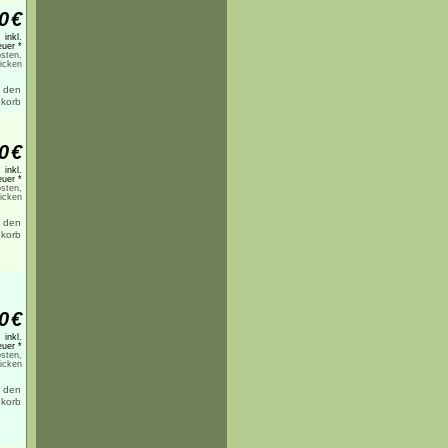
0
€
inkl.
uer *
sten,
licken
0
€
inkl.
uer *
sten,
licken
0
€
inkl.
uer *
sten,
licken