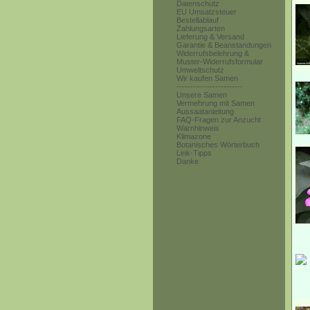
Datenschutz
EU Umsatzsteuer
Bestellablauf
Zahlungsarten
Lieferung & Versand
Garantie & Beanstandungen
Widerrufsbelehrung &
Muster-Widerrufsformular
Umweltschutz
Wir kaufen Samen
------------------------
Unsere Samen
Vermehrung mit Samen
Aussaatanleitung
FAQ-Fragen zur Anzucht
Warnhinweis
Klimazone
Botanisches Wörterbuch
Link-Tipps
Danke