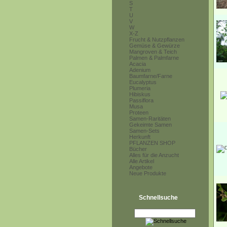
S
T
U
V
W
X-Z
Frucht & Nutzpflanzen
Gemüse & Gewürze
Mangroven & Teich
Palmen & Palmfarne
Acacia
Adenium
Baumfarne/Farne
Eucalyptus
Plumeria
Hibiskus
Passiflora
Musa
Proteen
Samen-Raritäten
Gekeimte Samen
Samen-Sets
Herkunft
PFLANZEN SHOP
Bücher
Alles für die Anzucht
Alle Artikel
Angebote
Neue Produkte
Schnellsuche