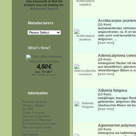
Use keywords to find the
product you are looking for.
Advanced Search
Acridocarpus prurien
Manufacturers
(10 Korn)
laubabwerfender, verholze
angeordneten, ca. 8 cm lan
oder auch oval-lanzettliche
tiefgrünen, ...
[
read more
]
What's New?
Adenocalymma com
(10 Korn)
Operculina riedeliana
immergrüner Ranker mit we
4,50
€
aus lanzettlichen, glänzen
röhrenförmigen Blüten in e
incl. 7% VAT*
[
read more
]
plus shipping costs
Adlumia fungosa
Information
(10 Korn)
zweijähriger, krautiger Ran
Revoke contract
gefiederten, tiefgrünen Blä
Privacy Notice
überhauchte Blüten mit bis 
EU VAT
[
read more
]
Order Process
Method of payment
Delivery & Shipment
Environment protection
Aganonerion polymo
We purchase seeds
(10 Korn)
------------------------
immergrüne bis halbimmerg
Our Seeds