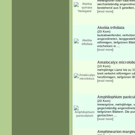
immergrüner oder halb-imme
wechselständig angeordnete
bestehend aus 5 geteilten
[
read more
]
Akebia trifoliata
(20 Korn)
laubabwerfender, verholzen
angeordneten, langgestiel
eiförmigen, tiefgrünen Blä
erscheinen in ...
[
read more
]
Amalocalyx microlob
(10 Korn)
mehrjährige Liane bis zu 
breit verkehrt eiförmigen o
herzförmigen, tiefgrünen Bl
[
read more
]
Amphilophium panicu
(20 Korn)
immergrüne, mehrjährige, v
gegenständig angeordneten,
tiefgrünen Blättern. Die p
gerüschten ...
[
read more
]
Amphineurion margi