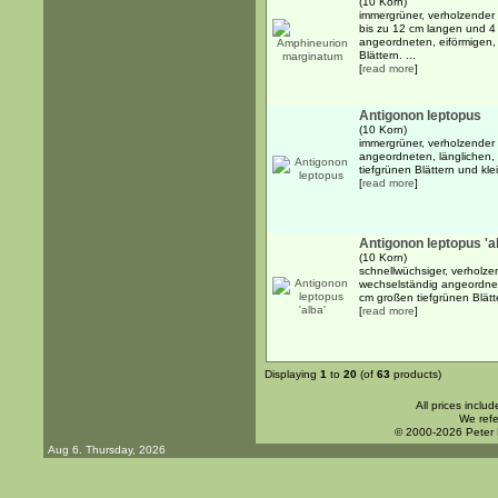
(10 Korn)
immergrüner, verholzender 
bis zu 12 cm langen und 4
angeordneten, eiförmigen,
Blättern. ...
[
read more
]
Antigonon leptopus
(10 Korn)
immergrüner, verholzender
angeordneten, länglichen,
tiefgrünen Blättern und kle
[
read more
]
Antigonon leptopus 'a
(10 Korn)
schnellwüchsiger, verholze
wechselständig angeordnete
cm großen tiefgrünen Blätt
[
read more
]
Displaying
1
to
20
(of
63
products)
All prices inclu
We refe
© 2000-2026 Peter
Aug 6. Thursday, 2026