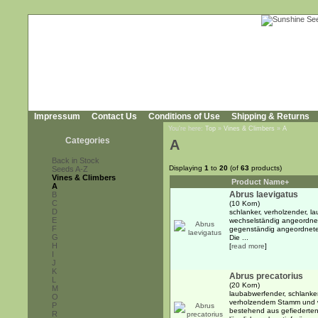
Impressum
Contact Us
Conditions of Use
Shipping & Returns
You're here:
Top
»
Vines & Climbers
»
A
Categories
A
Back in Stock
Displaying
1
to
20
(of
63
products)
Seeds A-Z
Vines & Climbers
Product Name+
A
Abrus laevigatus
B
C
(10 Korn)
D
schlanker, verholzender, l
E
wechselständig angeordnet
F
gegenständig angeordneten,
G
Die ...
H
[
read more
]
I
J
K
Abrus precatorius
L
(20 Korn)
M
laubabwerfender, schlanker
O
verholzendem Stamm und w
P
bestehend aus gefiederten
R