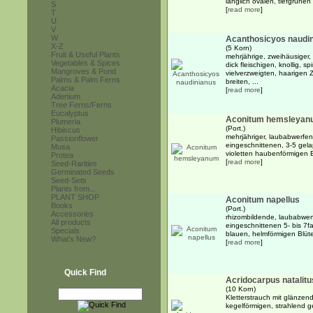
länglich ovalen, tiefgrünen 
S
[
read more
]
T
U
V
W
Acanthosicyos naudi
X-Z
(5 Korn)
Fruit & Useful Plants
mehrjährige, zweihäusiger, 
Vegetables & Spices
dick fleischigen, knollig, 
Mangroves & Pond
vielverzweigten, haarigen
Palms & Palm Ferns
breiten, ...
Acacia
[
read more
]
Adenium
Tree Ferns/Ferns
Eucalyptus
Aconitum hemsleya
Plumeria
(Port.)
Hibiscus
mehrjähriger, laubabwerfen
Passionflower
eingeschnittenen, 3-5 gela
Musa
violetten haubenförmigen 
Protea
[
read more
]
Seed-Rarities
Germinated Seeds
Seed-Sets
Plants from...
PLANT SHOP
Aconitum napellus
Books
(Port.)
Accessories
rhizombildende, laubabwerfe
All products
eingeschnittenen 5- bis 7fa
Specials
blauen, helmförmigen Blüte
What's New?
[
read more
]
Quick Find
Acridocarpus natalitu
(10 Korn)
Kletterstrauch mit glänzen
kegelförmigen, strahlend g