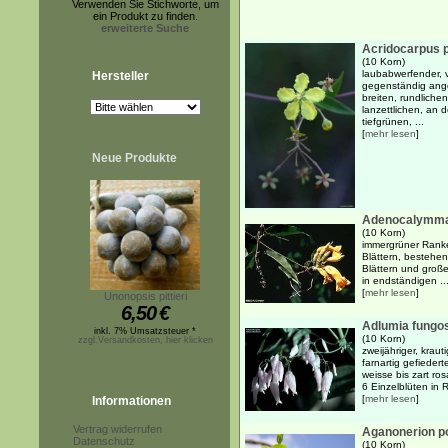
Verwenden Sie Stichworte, um
ein Produkt zu finden.
erweiterte Suche
Acridocarpus p
(10 Korn)
laubabwerfender, v
Hersteller
gegenständig ange
breiten, rundlichen
lanzettlichen, an d
tiefgrünen, ...
[
mehr lesen
]
Neue Produkte
Adenocalymm
(10 Korn)
immergrüner Ranke
Blättern, bestehen
Blättern und große
in endständigen ..
[
mehr lesen
]
Unonopsis pittieri
6,50
€
Adlumia fungo
inkl. 7% Umsatzsteuer *
(10 Korn)
zzgl.Versandkosten, hier klicken
zweijähriger, krau
farnartig gefiedert
weisse bis zart ro
6 Einzelblüten in R
[
mehr lesen
]
Informationen
Vertrag widerrufen
Aganonerion 
Datenschutz
(10 Korn)