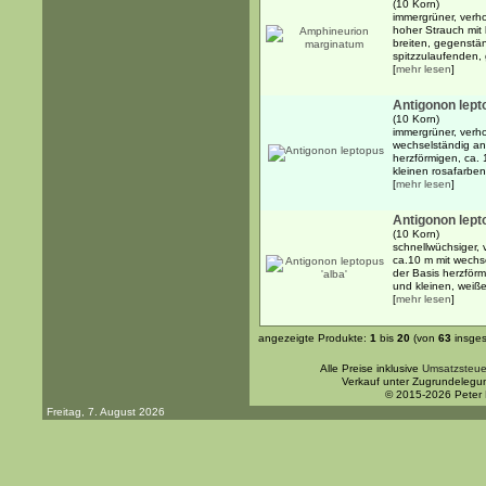
(10 Korn)
immergrüner, verho
hoher Strauch mit
breiten, gegenstä
spitzzulaufenden, 
[
mehr lesen
]
Antigonon lept
(10 Korn)
immergrüner, verh
wechselständig an
herzförmigen, ca. 
kleinen rosafarben
[
mehr lesen
]
Antigonon lepto
(10 Korn)
schnellwüchsiger, 
ca.10 m mit wechs
der Basis herzförm
und kleinen, weiße
[
mehr lesen
]
angezeigte Produkte:
1
bis
20
(von
63
insges
Alle Preise inklusive
Umsatzsteue
Verkauf unter Zugrundelegu
© 2015-2026 Peter
Freitag, 7. August 2026