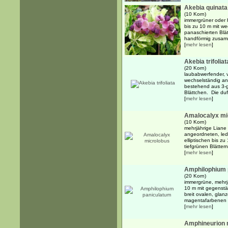
Akebia quinata 
(10 Korn)
immergrüner oder 
bis zu 10 m mit w
panaschierten Blät
handförmig zusamm
[
mehr lesen
]
Akebia trifoliat
(20 Korn)
laubabwerfender, v
wechselständig ang
bestehend aus 3-g
Blättchen. Die du
[
mehr lesen
]
Amalocalyx mi
(10 Korn)
mehrjährige Liane
angeordneten, ledr
elliptischen bis z
tiefgrünen Blättern
[
mehr lesen
]
Amphilophium 
(20 Korn)
immergrüne, mehrjä
10 m mit gegenstän
breit ovalen, glanz
magentafarbenen B
[
mehr lesen
]
Amphineurion 