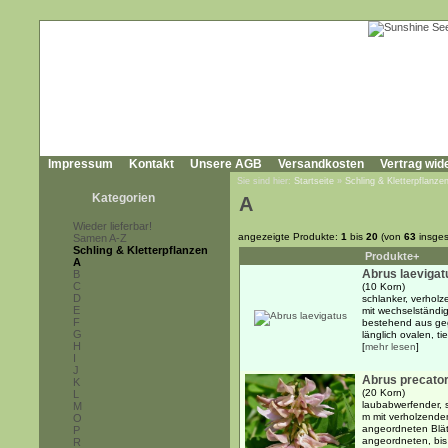
Impressum
Kontakt
Unsere AGB
Versandkosten
Vertrag wid
Sie sind hier:
Startseite
»
Schling & Kletterpflanze
Kategorien
A
Wieder lieferbar!
angezeigte Produkte:
1
bis
20
(von
63
insges
Samen A-Z
Schling & Kletterpflanzen
Produkte+
A
Abrus laevigat
B
C
(10 Korn)
D
schlanker, verholz
E
mit wechselständig
F
bestehend aus ge
G
länglich ovalen, ti
H
[
mehr lesen
]
I
J
Abrus precator
K
(20 Korn)
L
laubabwerfender, s
M
m mit verholzend
O
angeordneten Blät
P
angeordneten, bis 
R