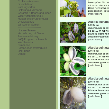
EU Umsatzsteuer
immergrüne bis ha
Bestellablauf
mit gegenständig 
Zahlungsarten
Basis herzförmigen
Lieferung & Versand
zugespitzten, tiefg
Garantie & Beanstandungen
[
mehr lesen
]
Widerrufsbelehrung &
Muster-Widerrufsformular
Umweltschutz
Akebia quinata
Wir kaufen Samen
(20 Korn)
------------------------
immergrüner oder 
Unsere Samen
bis zu 10 m mit w
Vermehrung mit Samen
Blättern, bestehen
Aussaatanleitung
zusammengesetzten
FAQ-Fragen zur Anzucht
[
mehr lesen
]
Warnhinweis
Klimazone
Akebia quinata 
Botanisches Wörterbuch
Link-Tipps
(20 Korn)
Danke
immergrüner oder 
bis zu 10 m mit w
Blättern, bestehen
zusammengesetzten
[
mehr lesen
]
Akebia quinata
(20 Korn)
immergrüner oder 
bis zu 10 m mit w
Blättern, bestehen
zusammengesetzten
[
mehr lesen
]