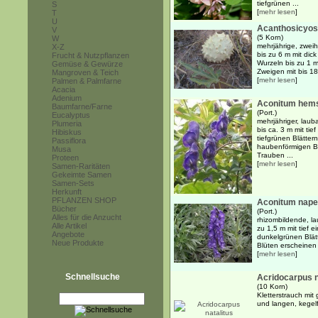
tiefgrünen ...
S
[
mehr lesen
]
T
U
Acanthosicyos
V
(5 Korn)
W
mehrjährige, zweih
X-Z
bis zu 6 m mit dick
Frucht & Nutzpflanzen
Wurzeln bis zu 1 
Gemüse & Gewürze
Zweigen mit bis 18
Mangroven & Teich
[
mehr lesen
]
Palmen & Palmfarne
Acacia
Adenium
Aconitum hem
Baumfarne/Farne
(Port.)
Eucalyptus
mehrjähriger, lau
Plumeria
bis ca. 3 m mit ti
Hibiskus
tiefgrünen Blätter
Passiflora
haubenförmigen B
Musa
Trauben ...
Proteen
[
mehr lesen
]
Samen-Raritäten
Gekeimte Samen
Samen-Sets
Herkunft
PFLANZEN SHOP
Aconitum nape
Bücher
(Port.)
Alles für die Anzucht
rhizombildende, la
Alle Artikel
zu 1,5 m mit tief e
Angebote
dunkelgrünen Blätt
Neue Produkte
Blüten erscheinen i
[
mehr lesen
]
Schnellsuche
Acridocarpus n
(10 Korn)
Kletterstrauch mit
und langen, kegel