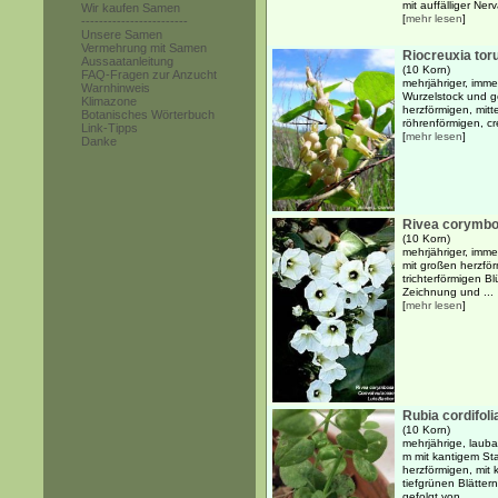
mit auffälliger Nerv
Wir kaufen Samen
[
mehr lesen
]
------------------------
Unsere Samen
Vermehrung mit Samen
Riocreuxia tor
Aussaatanleitung
(10 Korn)
FAQ-Fragen zur Anzucht
mehrjähriger, imme
Warnhinweis
Wurzelstock und 
Klimazone
herzförmigen, mitte
Botanisches Wörterbuch
röhrenförmigen, cr
Link-Tipps
[
mehr lesen
]
Danke
Rivea corymb
(10 Korn)
mehrjähriger, imme
mit großen herzför
trichterförmigen Bl
Zeichnung und ...
[
mehr lesen
]
Rubia cordifoli
(10 Korn)
mehrjährige, lauba
m mit kantigem St
herzförmigen, mit 
tiefgrünen Blätter
gefolgt von ...