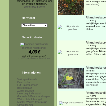
Verwenden Sie Stichworte, um
mit auffälliger Ner
ein Produkt zu finden.
[
mehr lesen
]
erweiterte Suche
Rhynchosia pe
Hersteller
(15 Korn)
mehrjähriger kraut
angeordneten dunk
Blüten
Neue Produkte
Rhynchosia pr
(15 Korn)
Ipomoea hildebrandtii
mehrjähriger Klet
4,00
€
graugrünen Blätte
gelben Blüten mit
inkl. 7% Umsatzsteuer *
zzgl.Versandkosten, hier klicken
Rhynchosia tot
(5 Korn)
Informationen
mehrjähriger, klei
Wurzeln und gege
Vertrag widerrufen
lanzettlichen, 3-ge
Datenschutz
langgestielten, str
EU Umsatzsteuer
[
mehr lesen
]
Bestellablauf
Zahlungsarten
Rhynchosia vil
Lieferung & Versand
(10 Korn)
Garantie & Beanstandungen
mehrjähriger, verh
Widerrufsbelehrung &
Bodendecker mit 
Muster-Widerrufsformular
langgestielten, 3-
Umweltschutz