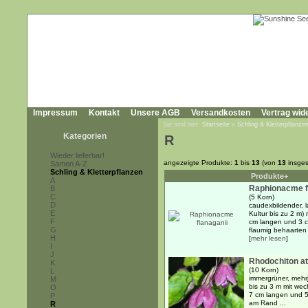
Impressum
Kontakt
Unsere AGB
Versandkosten
Vertrag wid
Sie sind hier:
Startseite
»
Schling & Kletterpflanze
Kategorien
R
Wieder lieferbar!
angezeigte Produkte:
1
bis
13
(von
13
insges
Samen A-Z
Schling & Kletterpflanzen
Produkte+
A
Raphionacme f
B
C
(5 Korn)
D
caudexbildender, 
E
Kultur bis zu 2 m)
F
cm langen und 3 cm
G
flaumig behaarten B
H
[
mehr lesen
]
I
J
Rhodochiton a
K
(10 Korn)
L
immergrüner, mehrj
M
bis zu 3 m mit we
O
7 cm langen und 5,
P
am Rand ...
R