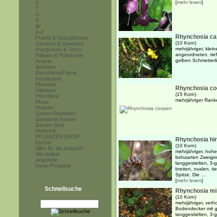
[
mehr lesen
]
S
T
U
V
W
X-Z
Rhynchosia ca
Frucht & Nutzpflanzen
(10 Korn)
Gemüse & Gewürze
mehrjähriger, klei
Mangroven & Teich
angeordneten, tief
Palmen & Palmfarne
gelben Schmetterl
Acacia
Adenium
Baumfarne/Farne
Eucalyptus
Plumeria
Rhynchosia co
Hibiskus
(15 Korn)
Passiflora
mehrjähriger Ranke
Musa
Proteen
Samen-Raritäten
Gekeimte Samen
Samen-Sets
Herkunft
PFLANZEN SHOP
Rhynchosia hir
Bücher
(10 Korn)
Alles für die Anzucht
mehrjähriger, hohe
Alle Artikel
behaarten Zweige
Angebote
langgestielten, 3-
Neue Produkte
breiten, ovalen, t
Spitze. Die ...
[
mehr lesen
]
Schnellsuche
Rhynchosia m
(10 Korn)
mehrjähriger, verh
Bodendecker mit 
langgestielten, 3-