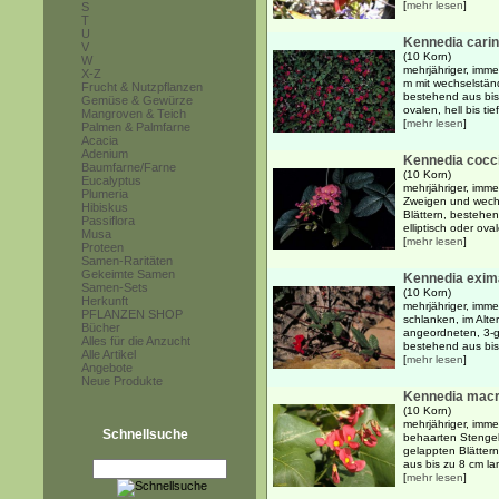
[
mehr lesen
]
S
T
U
Kennedia carin
V
(10 Korn)
W
mehrjähriger, imm
X-Z
m mit wechselstän
Frucht & Nutzpflanzen
bestehend aus bis
Gemüse & Gewürze
ovalen, hell bis tie
Mangroven & Teich
[
mehr lesen
]
Palmen & Palmfarne
Acacia
Adenium
Kennedia cocc
Baumfarne/Farne
(10 Korn)
Eucalyptus
mehrjähriger, imm
Plumeria
Zweigen und wech
Hibiskus
Blättern, bestehen
Passiflora
elliptisch oder oval
Musa
[
mehr lesen
]
Proteen
Samen-Raritäten
Gekeimte Samen
Kennedia exim
Samen-Sets
(10 Korn)
Herkunft
mehrjähriger, imme
PFLANZEN SHOP
schlanken, im Alt
Bücher
angeordneten, 3-ge
Alles für die Anzucht
bestehend aus bis 
Alle Artikel
[
mehr lesen
]
Angebote
Neue Produkte
Kennedia macr
(10 Korn)
mehrjähriger, imme
Schnellsuche
behaarten Stengel
gelappten Blätter
aus bis zu 8 cm la
[
mehr lesen
]