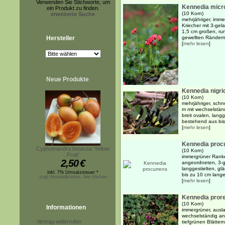
Verwenden Sie Stichworte, um
Kennedia micr
ein Produkt zu finden.
(10 Korn)
erweiterte Suche
mehrjähriger, imm
Kriecher mit 3-gel
1,5 cm großen, run
Hersteller
gewellten Rändern.
[
mehr lesen
]
Neue Produkte
Kennedia nigri
(10 Korn)
mehrjähriger, schn
m mit wechselstän
breit ovalen, langg
bestehend aus bis
[
mehr lesen
]
Kennedia proc
Cyphomandra betacea 'Yellow
(10 Korn)
Fruit'
immergrüner Ranke
2,50
€
angeordneten, 3-ge
langgestielten, gl
inkl. 7% Umsatzsteuer *
bis zu 10 cm lange
zzgl.Versandkosten, hier klicken
[
mehr lesen
]
Kennedia pror
(10 Korn)
Informationen
immergrüner, ausl
wechselständig an
Vertrag widerrufen
tiefgrünen Blätter