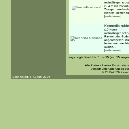
mehrjähriger, robu
zu 4 m mit rostfa
Zweigen, wechsels
Blättern, bestehen
[
mehr lesen
]
Kennedia rubi
(10 Korn)
mehrjähriger, schn
Ranker oder Boden
angeordneten, lang
bestehend aus bis 
ovalen, ...
[
mehr lesen
]
angezeigte Produkte:
1
bis
15
(von
15
insges
Alle Preise inklusive
Umsatzsteue
Verkauf unter Zugrundelegu
© 2015-2026 Peter
Donnerstag, 6. August 2026