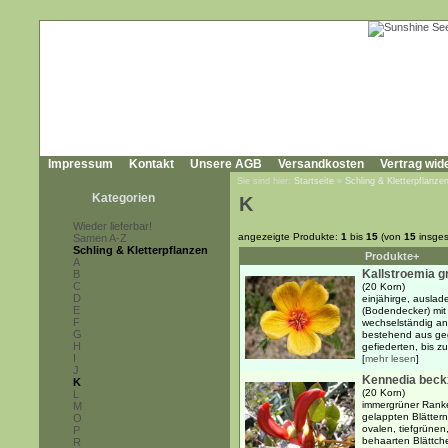
Impressum
Kontakt
Unsere AGB
Versandkosten
Vertrag wid
Sie sind hier:
Startseite
»
Schling & Kletterpflanze
Kategorien
K
Wieder lieferbar!
angezeigte Produkte:
1
bis
15
(von
15
insges
Samen A-Z
Schling & Kletterpflanzen
Produkte+
A
Kallstroemia g
B
C
(20 Korn)
D
einjähirge, auslad
E
(Bodendecker) mit
F
wechselständig an
G
bestehend aus ge
H
gefiederten, bis zu 
I
[
mehr lesen
]
J
Kennedia beck
K
(20 Korn)
L
immergrüner Ranke
M
gelappten Blätter
O
ovalen, tiefgrünen,
P
behaarten Blättche
R