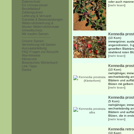
Datenschutz
oder auch maronen
EU Umsatzsteuer
[
mehr lesen
]
Bestellablauf
Zahlungsarten
Lieferung & Versand
Garantie & Beanstandungen
Widerrufsbelehrung &
Muster-Widerrufsformular
Umweltschutz
Wir kaufen Samen
Kennedia pros
------------------------
(10 Korn)
Unsere Samen
immergrüner, ausl
Vermehrung mit Samen
angeordneten, 3-g
Aussaatanleitung
gewellten Blatträn
FAQ-Fragen zur Anzucht
strahlend roten Bl
Warnhinweis
[
mehr lesen
]
Klimazone
Botanisches Wörterbuch
Kennedia prost
Link-Tipps
Danke
(10 Korn)
mehrjähriger, imme
wechselständig an
Blättern und auffä
Blüten mit gelbem B
[
mehr lesen
]
Kennedia prost
(5 Korn)
mehrjähriger, imme
wechselständig an
Blättern und auffä
Blüten, die in ends
[
mehr lesen
]
Kennedia retro
(10 Korn)