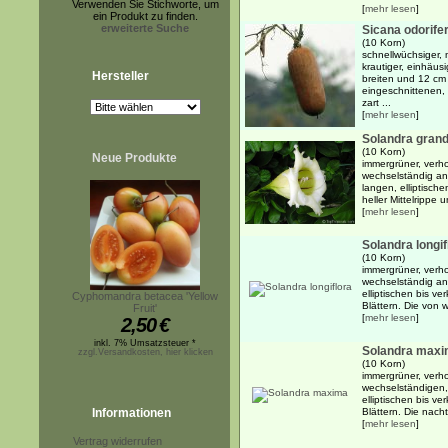
Verwenden Sie Stichworte, um
[
mehr lesen
]
ein Produkt zu finden.
erweiterte Suche
Sicana odorife
(10 Korn)
schnellwüchsiger, 
krautiger, einhäus
Hersteller
breiten und 12 cm 
eingeschnittenen, 
zart ...
[
mehr lesen
]
Solandra grand
(10 Korn)
Neue Produkte
immergrüner, verho
wechselständig an
langen, elliptische
heller Mittelrippe 
[
mehr lesen
]
Solandra longif
(10 Korn)
immergrüner, verho
wechselständig an
elliptischen bis ve
Cyphomandra betacea 'Yellow
Blättern. Die von w
Fruit'
[
mehr lesen
]
2,50
€
inkl. 7% Umsatzsteuer *
Solandra max
zzgl.Versandkosten, hier klicken
(10 Korn)
immergrüner, verho
wechselständigen,
elliptischen bis ve
Informationen
Blättern. Die nach
[
mehr lesen
]
Vertrag widerrufen