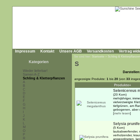
Impressum
Kontakt
Unsere AGB
Versandkosten
Vertrag wid
Sie sind hier:
Startseite
»
Schling & Kletterpflanze
Kategorien
S
Wieder lieferbar!
Darstellen
Samen A-Z
Schling & Kletterpflanzen
angezeigte Produkte:
1
bis
20
(von
33
insges
A
Produkte+
B
C
Selenicereus 
D
(20 Korn)
E
mehrjähriger, imme
F
vielverzweigte Klet
G
tiefgrünen, am Ran
H
gebogenen, aber un
I
[
mehr lesen
]
J
K
L
Selysia prunife
M
(5 Korn)
O
laubabwerfender, m
P
verholzender, krau
R
angeordneten, lang