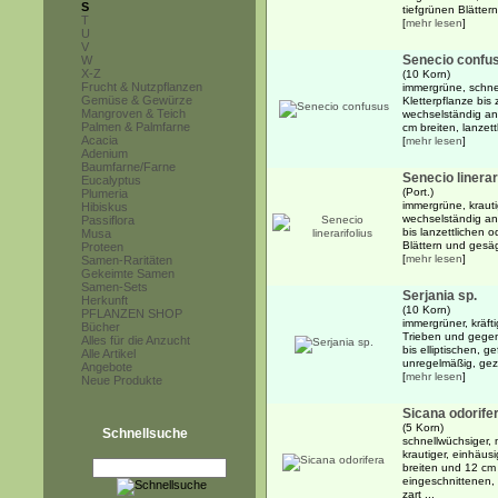
S
tiefgrünen Blättern
T
[
mehr lesen
]
U
V
Senecio confu
W
X-Z
(10 Korn)
Frucht & Nutzpflanzen
immergrüne, schne
Gemüse & Gewürze
Kletterpflanze bis
Mangroven & Teich
wechselständig an
Palmen & Palmfarne
cm breiten, lanzett
Acacia
[
mehr lesen
]
Adenium
Baumfarne/Farne
Senecio linerar
Eucalyptus
(Port.)
Plumeria
immergrüne, krauti
Hibiskus
wechselständig an
Passiflora
bis lanzettlichen o
Musa
Blättern und gesäg
Proteen
[
mehr lesen
]
Samen-Raritäten
Gekeimte Samen
Samen-Sets
Serjania sp.
Herkunft
(10 Korn)
PFLANZEN SHOP
immergrüner, kräft
Bücher
Trieben und gegen
Alles für die Anzucht
bis elliptischen, g
Alle Artikel
unregelmäßig, geza
Angebote
[
mehr lesen
]
Neue Produkte
Sicana odorife
(5 Korn)
Schnellsuche
schnellwüchsiger, 
krautiger, einhäus
breiten und 12 cm 
eingeschnittenen, 
zart ...