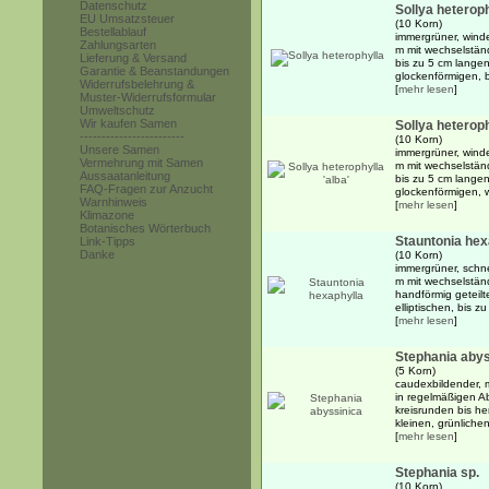
Datenschutz
Sollya heterop
EU Umsatzsteuer
(10 Korn)
Bestellablauf
immergrüner, winde
Zahlungsarten
m mit wechselständ
Lieferung & Versand
bis zu 5 cm langen
Garantie & Beanstandungen
glockenförmigen, b
Widerrufsbelehrung &
[
mehr lesen
]
Muster-Widerrufsformular
Umweltschutz
Wir kaufen Samen
Sollya heteroph
------------------------
(10 Korn)
Unsere Samen
immergrüner, winde
Vermehrung mit Samen
m mit wechselständ
Aussaatanleitung
bis zu 5 cm langen
FAQ-Fragen zur Anzucht
glockenförmigen, w
Warnhinweis
[
mehr lesen
]
Klimazone
Botanisches Wörterbuch
Stauntonia hex
Link-Tipps
Danke
(10 Korn)
immergrüner, schn
m mit wechselstän
handförmig geteilt
elliptischen, bis z
[
mehr lesen
]
Stephania abys
(5 Korn)
caudexbildender, m
in regelmäßigen A
kreisrunden bis he
kleinen, grünlichen
[
mehr lesen
]
Stephania sp.
(10 Korn)