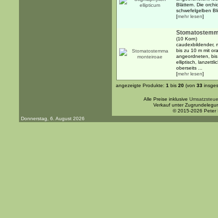
Blättern. Die orch
schwefelgelben Blü
[
mehr lesen
]
Stomatostemm
(10 Korn)
caudexbildender, 
bis zu 10 m mit o
angeordneten, bis
elliptisch, lanzettl
oberseits ...
[
mehr lesen
]
angezeigte Produkte:
1
bis
20
(von
33
insges
Alle Preise inklusive
Umsatzsteue
Verkauf unter Zugrundelegu
© 2015-2026 Peter
Donnerstag, 6. August 2026