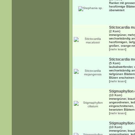
Ranker mit grossen
herzförmige Blätte
überwintert
Stictocardia m
(2 Korn)
immergrüner, mehrj
wechselständig an
herzförmigen, tief
großen, orange-rot
[
mehr lesen
]
Stictocardia m
(5 Korn)
laubabwerfender, 
wechselständig an
tiefgrünen Blättern
Blüten erscheinen i
[
mehr lesen
]
Stigmaphyllon 
(10 Korn)
immergrüner, kraut
angeordneten, led
eingeschnittenen,
besetzten Blättern.
[
mehr lesen
]
Stigmaphyllon 
(10 Korn)
immergrüner, kraut
angeordneten, led