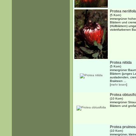
Protea neriifoli
(5 Korn)
immergrüner hoher 
Blättern und crem
(Hüllblättern) um
violettfarbenen Ba
Protea nitida
(5 Korn)
immergrüner Baum b
Blättern (junges L
ausladenden, cre
Brakteen ...
[
mehr lesen
]
Protea obtusifo
(10 Korn)
immergrüner Strauc
Blättern und große
Protea pruinos
(10 Korn)
immergrüner, klein