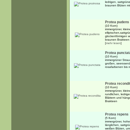
ledrigen, sattgrün
braunen Blüten m
Protea pudens
(10 Korn)
immergrüner, klein
elliptschen,sattgr
glockenförmigen w
braunen Brakteen 
[
mehr lesen
]
Protea punctat
(10 Korn)
immergrüner Strau
großen, seerosen
rosafarbenen bis r
Protea recondi
(10 Korn)
immergrüner, klein
rundlichen, ledrig
Blättern und häng
Brakteen
Protea repens
(5 Korn)
immergrüner, hoher
länglichen, sattgr
weißen Blüten, u