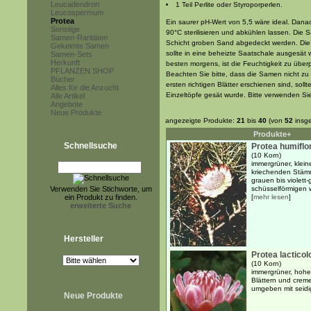
Leucadendron
1 Teil Perlite oder Styroporperlen.
Leucospermum
Protea
Ein saurer pH-Wert von 5,5 wäre ideal. Dana
Sonstige
90°C sterilisieren und abkühlen lassen. Die 
Samen-Raritäten
Schicht groben Sand abgedeckt werden. Die 
Gekeimte Samen
sollte in eine beheizte Saatschale ausgesät 
Samen-Sets
Herkunft
besten morgens, ist die Feuchtigkeit zu übe
PFLANZEN SHOP
Beachten Sie bitte, dass die Samen nicht zu
Bücher
ersten richtigen Blätter erschienen sind, soll
Alles für die Anzucht
Einzeltöpfe gesät wurde. Bitte verwenden Sie
Alle Artikel
Angebote
Neue Produkte
angezeigte Produkte:
21
bis
40
(von
52
insg
Produkte+
Schnellsuche
Protea humiflo
(10 Korn)
immergrüner, klein
kriechenden Stäm
grauen bis violett
Verwenden Sie Stichworte, um
schüsselförmigen w
ein Produkt zu finden.
[
mehr lesen
]
erweiterte Suche
Hersteller
Protea lacticol
(10 Korn)
immergrüner, hohe
Blättern und crem
umgeben mit seidig
Neue Produkte