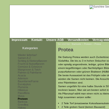
Impressum
Kontakt
Unsere AGB
Versandkosten
Vertrag wid
Sie sind hier:
Startseite
»
Proteen
»
Protea
Kategorien
Protea
Wieder lieferbar!
Die Gattung Protea werden auch Zuckerbüsc
Samen A-Z
Schling & Kletterpflanzen
Südafrika. Die bis zu 3 m hohen Sträucher 
Frucht & Nutzpflanzen
oder spiralig angeordnete, ledrige, grüne Blä
Gemüse & Gewürze
einem kegelförmigen oder flachköpfigen Blüt
Mangroven & Teich
purpurfarbenen oder grünen Brakteen (Hüllb
Palmen & Palmfarne
Acacia
Die beste Aussaatzeit ist das Frühjahr oder 
Adenium
würden die Samen nicht keimen. Die Anzucht 
Baumfarne/Farne
eine Pilzinfektion sind.
Eucalyptus
Samen ungefähr für eine halbe Stunde in 5
Plumeria
Hibiskus
trocknen lassen. Man sät am besten sofort 
Passiflora
Als Pflanztopf wählt man einen nicht zu klei
Musa
folgt zusammen setzen sollte:
Proteen
Banksia
2 Teile Torf (ersatzweise Kokosfasersubst
Grevillea
2 Teile groben Sand (keinen Bausand)
Hakea