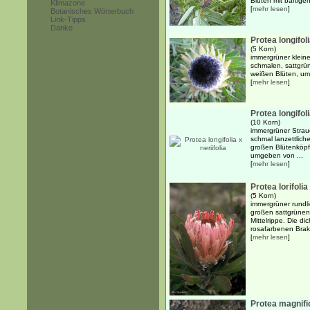
Blüten mit bärtig
Klimazone
[
mehr lesen
]
Botanisches Wörterbuch
Link-Tipps
Danke
Protea longifol
(5 Korn)
immergrüner kleine
schmalen, sattgrü
weißen Blüten, umg
[
mehr lesen
]
Protea longifoli
(10 Korn)
immergrüner Strauc
schmal lanzettlich
großen Blütenköpf
umgeben von ...
[
mehr lesen
]
Protea lorifolia
(5 Korn)
immergrüner rundli
großen sattgrünen,
Mittelrippe. Die d
rosafarbenen Brakt
[
mehr lesen
]
Protea magnifi