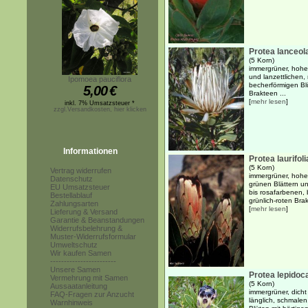
Protea lanceol
(5 Korn)
immergrüner, hohe
und lanzettlichen, 
Ipomoea pauciflora
becherförmigen B
5,00
€
Brakteen ...
[
mehr lesen
]
inkl. 7% Umsatzsteuer *
zzgl.Versandkosten, hier klicken
Informationen
Protea laurifoli
(5 Korn)
Vertrag widerrufen
immergrüner, hoher
Datenschutz
grünen Blättern un
EU Umsatzsteuer
bis rosafarbenen,
Bestellablauf
grünlich-roten Brak
Zahlungsarten
[
mehr lesen
]
Lieferung & Versand
Garantie & Beanstandungen
Widerrufsbelehrung &
Muster-Widerrufsformular
Umweltschutz
Wir kaufen Samen
------------------------
Unsere Samen
Protea lepido
Vermehrung mit Samen
(5 Korn)
Aussaatanleitung
immergrüner, dicht
FAQ-Fragen zur Anzucht
länglich, schmale
Warnhinweis