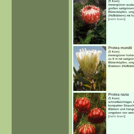
(5 Korn)
immergrüner ausla
großen sattgrünen
Blütenköpfen, um
(Hüllblättern) mit 
[
mehr lesen
]
Protea mundii
(5 Korn)
immergrüner hoher
zu 8 m mit sattgrü
Blütenköpfen, um
Brakteen (Hüllblätt
Protea nana
(5 Korn)
schnellwüchsiger, i
kompakter Strauch 
Blättern und häng
umgeben von weinr
[
mehr lesen
]