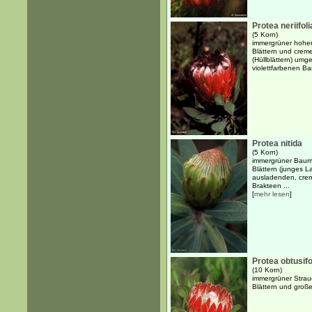
Protea neriifoli
(5 Korn)
immergrüner hoher 
Blättern und crem
(Hüllblättern) um
violettfarbenen Ba
Protea nitida
(5 Korn)
immergrüner Baum b
Blättern (junges L
ausladenden, cre
Brakteen ...
[
mehr lesen
]
Protea obtusifo
(10 Korn)
immergrüner Strauc
Blättern und große