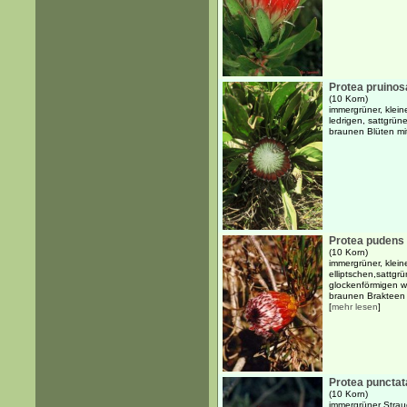
Protea pruinos
(10 Korn)
immergrüner, klein
ledrigen, sattgrün
braunen Blüten m
Protea pudens
(10 Korn)
immergrüner, klein
elliptschen,sattgr
glockenförmigen w
braunen Brakteen 
[
mehr lesen
]
Protea punctat
(10 Korn)
immergrüner Strau