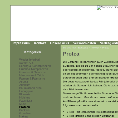
Impressum
Kontakt
Unsere AGB
Versandkosten
Vertrag wid
Sie sind hier:
Startseite
»
Proteen
»
Protea
Kategorien
Protea
Wieder lieferbar!
Die Gattung Protea werden auch Zuckerbüsc
Samen A-Z
Schling & Kletterpflanzen
Südafrika. Die bis zu 3 m hohen Sträucher 
Frucht & Nutzpflanzen
oder spiralig angeordnete, ledrige, grüne Blä
Gemüse & Gewürze
einem kegelförmigen oder flachköpfigen Blüt
Mangroven & Teich
purpurfarbenen oder grünen Brakteen (Hüllb
Palmen & Palmfarne
Acacia
Die beste Aussaatzeit ist das Frühjahr oder 
Adenium
würden die Samen nicht keimen. Die Anzucht 
Baumfarne/Farne
eine Pilzinfektion sind.
Eucalyptus
Samen ungefähr für eine halbe Stunde in 5
Plumeria
Hibiskus
trocknen lassen. Man sät am besten sofort 
Passiflora
Als Pflanztopf wählt man einen nicht zu klei
Musa
folgt zusammen setzen sollte:
Proteen
Banksia
2 Teile Torf (ersatzweise Kokosfasersubst
Grevillea
2 Teile groben Sand (keinen Bausand)
Hakea