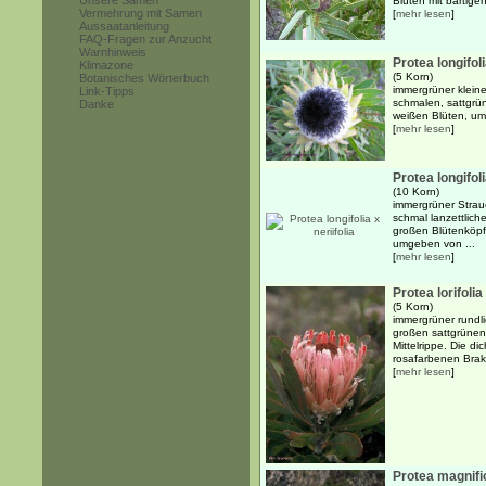
Unsere Samen
Blüten mit bärtig
Vermehrung mit Samen
[
mehr lesen
]
Aussaatanleitung
FAQ-Fragen zur Anzucht
Warnhinweis
Protea longifol
Klimazone
(5 Korn)
Botanisches Wörterbuch
immergrüner kleine
Link-Tipps
schmalen, sattgrü
Danke
weißen Blüten, umg
[
mehr lesen
]
Protea longifoli
(10 Korn)
immergrüner Strauc
schmal lanzettlich
großen Blütenköpf
umgeben von ...
[
mehr lesen
]
Protea lorifolia
(5 Korn)
immergrüner rundli
großen sattgrünen,
Mittelrippe. Die d
rosafarbenen Brakt
[
mehr lesen
]
Protea magnifi