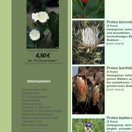
Protea lanceol
(5 Korn)
immergrüner, hohe
und lanzettlichen, 
becherförmigen B
Brakteen ...
[
mehr lesen
]
Operculina riedeliana
4,50
€
inkl. 7% Umsatzsteuer *
zzgl.Versandkosten, hier klicken
Protea laurifoli
(5 Korn)
immergrüner, hoher
grünen Blättern un
Informationen
bis rosafarbenen,
grünlich-roten Brak
Vertrag widerrufen
[
mehr lesen
]
Datenschutz
EU Umsatzsteuer
Bestellablauf
Zahlungsarten
Lieferung & Versand
Garantie & Beanstandungen
Widerrufsbelehrung &
Protea lepido
Muster-Widerrufsformular
Umweltschutz
(5 Korn)
Wir kaufen Samen
immergrüner, dicht
------------------------
länglich, schmale