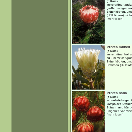
(5 Korn)
immergrüner ausla
großen sattgrünen
Blütenköpfen, um
(Hüllblättern) mit 
[
mehr lesen
]
Protea mundii
(5 Korn)
immergrüner hoher
zu 8 m mit sattgrü
Blütenköpfen, um
Brakteen (Hüllblätt
Protea nana
(5 Korn)
schnellwüchsiger, i
kompakter Strauch 
Blättern und häng
umgeben von weinr
[
mehr lesen
]