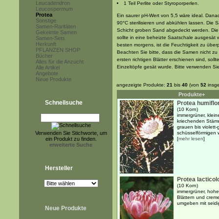
Leucadendron
1 Teil Perlite oder Styroporperlen.
Leucospermum
Protea
Ein saurer pH-Wert von 5,5 wäre ideal. Dana
Sonstige
90°C sterilisieren und abkühlen lassen. Die 
Samen-Raritäten
Schicht groben Sand abgedeckt werden. Die 
Gekeimte Samen
sollte in eine beheizte Saatschale ausgesät 
Samen-Sets
Herkunft
besten morgens, ist die Feuchtigkeit zu übe
PFLANZEN SHOP
Beachten Sie bitte, dass die Samen nicht zu
Bücher
ersten richtigen Blätter erschienen sind, soll
Alles für die Anzucht
Einzeltöpfe gesät wurde. Bitte verwenden Sie
Alle Artikel
Angebote
Neue Produkte
angezeigte Produkte:
21
bis
40
(von
52
insg
Produkte+
Schnellsuche
Protea humiflo
(10 Korn)
immergrüner, klein
kriechenden Stäm
grauen bis violett
Verwenden Sie Stichworte, um
schüsselförmigen w
ein Produkt zu finden.
[
mehr lesen
]
erweiterte Suche
Hersteller
Protea lacticol
(10 Korn)
immergrüner, hohe
Blättern und crem
umgeben mit seidig
Neue Produkte