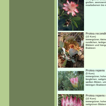
großen, seerosen
rosafarbenen bis r
Protea recondi
(10 Korn)
immergrüner, klein
rundlichen, ledrig
Blättern und häng
Brakteen
Protea repens
(5 Korn)
immergrüner, hoher
länglichen, sattgr
weißen Blüten, u
klebrigen Brakteen 
Protea repens 
(10 Korn)
immergrüner, hoher
sattgrünen Blätte