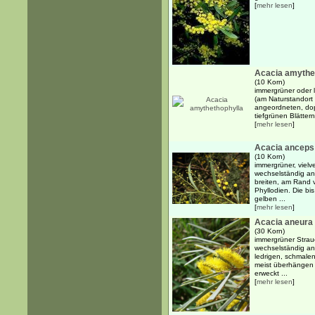
[
mehr lesen
]
Acacia amythe
(10 Korn)
immergrüner oder 
(am Naturstandort 
angeordneten, dop
tiefgrünen Blätter
[
mehr lesen
]
Acacia anceps
(10 Korn)
immergrüner, vielv
wechselständig an
breiten, am Rand v
Phyllodien. Die bi
gelben ...
[
mehr lesen
]
Acacia aneura
(30 Korn)
immergrüner Strauc
wechselständig an
ledrigen, schmalen
meist überhängen 
erweckt ...
[
mehr lesen
]