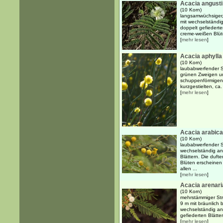
Acacia angust
(10 Korn)
langsamwüchsiger,
mit wechselständi
doppelt gefiederte
creme-weißen Blüte
[
mehr lesen
]
Acacia aphylla
(10 Korn)
laubabwerfender St
grünen Zweigen u
schuppenförmigen 
kurzgestielten, ca
[
mehr lesen
]
Acacia arabica
(10 Korn)
laubabwerfender S
wechselständig an
Blättern. Die duft
Blüten erscheinen
allen ...
[
mehr lesen
]
Acacia arenari
(10 Korn)
mehrstämmiger Stra
9 m mit bräunlich
wechselständig an
gefiederten Blätte
[
mehr lesen
]