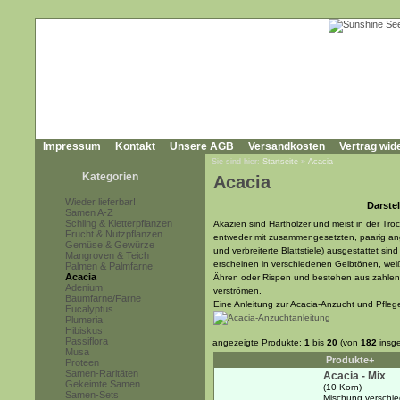
Impressum
Kontakt
Unsere AGB
Versandkosten
Vertrag wid
Sie sind hier:
Startseite
»
Acacia
Kategorien
Acacia
Wieder lieferbar!
Darstel
Samen A-Z
Schling & Kletterpflanzen
Akazien sind Harthölzer und meist in der Tr
Frucht & Nutzpflanzen
entweder mit zusammengesetzten, paarig ang
Gemüse & Gewürze
und verbreiterte Blattstiele) ausgestattet si
Mangroven & Teich
erscheinen in verschiedenen Gelbtönen, wei
Palmen & Palmfarne
Acacia
Ähren oder Rispen und bestehen aus zahlenr
Adenium
verströmen.
Baumfarne/Farne
Eine Anleitung zur Acacia-Anzucht und Pfleg
Eucalyptus
Plumeria
Hibiskus
Passiflora
angezeigte Produkte:
1
bis
20
(von
182
insg
Musa
Produkte+
Proteen
Samen-Raritäten
Acacia - Mix
Gekeimte Samen
(10 Korn)
Samen-Sets
Mischung verschie