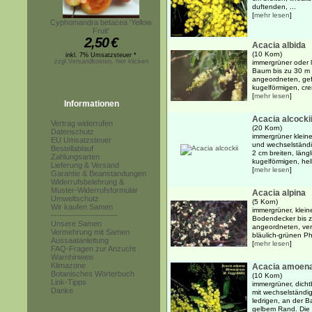
duftenden, ...
[
mehr lesen
]
Cyphomandra betacea 'Yellow
Fruit'
2,50
€
Acacia albida
(10 Korn)
inkl. 7% Umsatzsteuer *
zzgl.Versandkosten, hier klicken
immergrüner oder 
Baum bis zu 30 m 
angeordneten, gefi
kugelförmigen, cre
[
mehr lesen
]
Informationen
Acacia alcocki
Vertrag widerrufen
(20 Korn)
Datenschutz
immergrüner kleine
EU Umsatzsteuer
und wechselständi
Bestellablauf
2 cm breiten, läng
Zahlungsarten
kugelförmigen, hel
Lieferung & Versand
[
mehr lesen
]
Garantie & Beanstandungen
Widerrufsbelehrung &
Muster-Widerrufsformular
Acacia alpina
Umweltschutz
(5 Korn)
Wir kaufen Samen
immergrüner, klein
------------------------
Bodendecker bis z
Unsere Samen
angeordneten, verk
Vermehrung mit Samen
bläulich-grünen Phy
Aussaatanleitung
[
mehr lesen
]
FAQ-Fragen zur Anzucht
Warnhinweis
Klimazone
Acacia amoen
Botanisches Wörterbuch
(10 Korn)
Link-Tipps
immergrüner, dicht
Danke
mit wechselständi
ledrigen, an der B
gelbem Rand. Die k