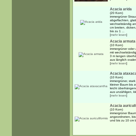
Acacia arida
(20 Korn)
immergrüner Strauc
abgeflachten, gla
wechselständig an
cm breiten, dicken
bis zu 1 ...
[
mehr lesen
]
Acacia armata
(10 Korn)
immergrüner oder 
mit wechselständi
3 m langen überh
aus länglich ovalen
[
mehr lesen
]
Acacia ataxac
(10 Korn)
immergrüner, star
kleiner Baum bis 
leicht überhängend
aus unzähligen, kle
[
mehr lesen
]
Acacia auricul
(10 Korn)
immergrüner Baum 
angeordneten, bis 
und bis zu 10 cm 