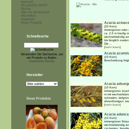
Herkunft
PFLANZEN SHOP
Bücher
Alles für die Anzucht
Alle Artikel
Angebote
Neue Produkte
Acacia acinac
(20 Korn)
immergrüner oder 
ca. 2,5 m häufig 
Schnellsuche
wechselständig an
bis länglich ovale
Die ...
[
mehr lesen
]
Acacia acumin
Verwenden Sie Stichworte, um
(15 Korn)
ein Produkt zu finden.
Beschreibung folgt
erweiterte Suche
Hersteller
Acacia adsurg
(10 Korn)
immergrüner, busch
m mit wechselstän
schmalen, tiefgrün
Neue Produkte
ährenförmigen, bis
[
mehr lesen
]
Acacia adunca
(10 Korn)
immergrüner Strauc
wechselständig an
cm breiten, lineali