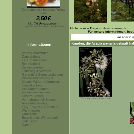
Cyphomandra betacea 'Yellow
Fruit'
2,50
€
inkl. 7% Umsatzsteuer *
zzgl.Versandkosten, hier klicken
Ich habe eine Frage zu
Acacia arenaria
Für weitere Informationen, bes
««
Acacia a
Kunden, die
Acacia arenaria
gekauft ha
Informationen
Vertrag widerrufen
Datenschutz
EU Umsatzsteuer
Bestellablauf
Zahlungsarten
Lieferung & Versand
Garantie & Beanstandungen
Widerrufsbelehrung &
Muster-Widerrufsformular
Umweltschutz
Wir kaufen Samen
------------------------
Unsere Samen
Eucalyptus citriodora
Vermehrung mit Samen
Aussaatanleitung
FAQ-Fragen zur Anzucht
Warnhinweis
Klimazone
Botanisches Wörterbuch
Link-Tipps
Danke