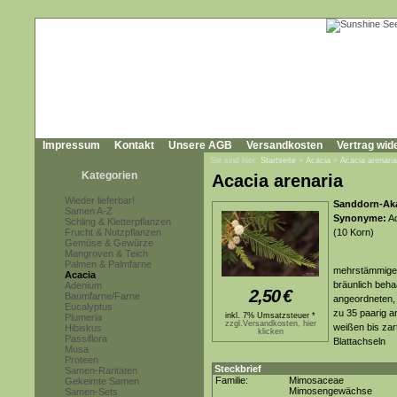
Impressum
Kontakt
Unsere AGB
Versandkosten
Vertrag wid
Sie sind hier:
Startseite
»
Acacia
»
Acacia arenaria
Kategorien
Acacia arenaria
Wieder lieferbar!
Sanddorn-Aka
Samen A-Z
Synonyme:
Ac
Schling & Kletterpflanzen
Frucht & Nutzpflanzen
(10 Korn)
Gemüse & Gewürze
Mangroven & Teich
Palmen & Palmfarne
mehrstämmiger 
Acacia
bräunlich beh
Adenium
2,50
€
Baumfarne/Farne
angeordneten, 
Eucalyptus
zu 35 paarig a
inkl. 7% Umsatzsteuer *
Plumeria
zzgl.Versandkosten, hier
weißen bis zar
Hibiskus
klicken
Passiflora
Blattachseln
Musa
Proteen
Steckbrief
Samen-Raritäten
Familie:
Mimosaceae
Gekeimte Samen
Mimosengewächse
Samen-Sets