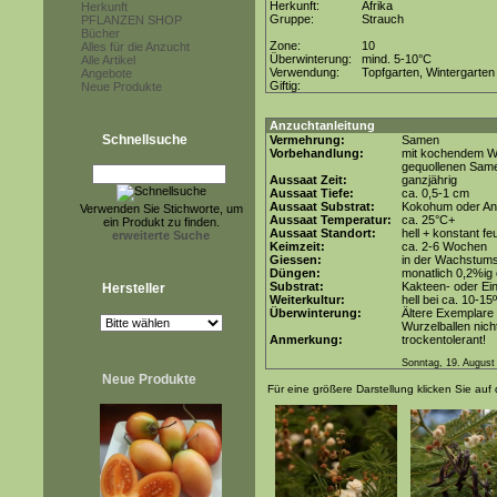
Herkunft:
Afrika
Herkunft
Gruppe:
Strauch
PFLANZEN SHOP
Bücher
Zone:
10
Alles für die Anzucht
Überwinterung:
mind. 5-10°C
Alle Artikel
Verwendung:
Topfgarten, Wintergarten
Angebote
Giftig:
Neue Produkte
Anzuchtanleitung
Schnellsuche
Vermehrung:
Samen
Vorbehandlung:
mit kochendem Wa
gequollenen Sam
Aussaat Zeit:
ganzjährig
Aussaat Tiefe:
ca. 0,5-1 cm
Aussaat Substrat:
Kokohum oder Anz
Verwenden Sie Stichworte, um
Aussaat Temperatur:
ca. 25°C+
ein Produkt zu finden.
Aussaat Standort:
hell + konstant fe
erweiterte Suche
Keimzeit:
ca. 2-6 Wochen
Giessen:
in der Wachstum
Düngen:
monatlich 0,2%ig
Substrat:
Kakteen- oder Ein
Hersteller
Weiterkultur:
hell bei ca. 10-15
Überwinterung:
Ältere Exemplare 
Wurzelballen nicht
Anmerkung:
trockentolerant!
Sonntag, 19. August
Neue Produkte
Für eine größere Darstellung klicken Sie auf 