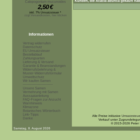
Kunden, die
Acacia adunca
gekauft hab
Calopogonium mucunoides
2,50
€
inkl. 7% Umsatzsteuer *
zzgl.Versandkosten, hier klicken
Informationen
Vertrag widerrufen
Datenschutz
EU Umsatzsteuer
Bestellablauf
Zahlungsarten
Lieferung & Versand
Garantie & Beanstandungen
Widerrufsbelehrung &
Muster-Widerrufsformular
Umweltschutz
Wir kaufen Samen
------------------------
Unsere Samen
Vermehrung mit Samen
Aussaatanleitung
FAQ-Fragen zur Anzucht
Warnhinweis
Klimazone
Botanisches Wörterbuch
Link-Tipps
Alle Preise inklusive
Umsatzsteue
Danke
Verkauf unter Zugrundelegu
© 2015-2026 Peter
Samstag, 8. August 2026