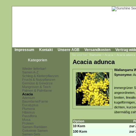
Impressum
Kontakt
Unsere AGB
Versandkosten
Vertrag wid
Sie sind hier:
Startseite
»
Acacia
»
Acacia adunca
Kategorien
Acacia adunca
Wieder lieferbar!
Wallangarra W
Samen A-Z
Synonyme:
Ac
Schling & Kletterpflanzen
Frucht & Nutzpflanzen
Gemüse & Gewürze
Mangroven & Teich
immergrüner St
Palmen & Palmfarne
angeordneten,
Acacia
breiten, lineal
Adenium
Baumfarne/Farne
kugelförmigen, 
Eucalyptus
dichten, kurz
Plumeria
übermäßig zah
Hibiskus
Passiflora
Musa
Option
P
Proteen
10 Korn
zur 
Samen-Raritäten
Gekeimte Samen
100 Korn
zur 
Samen-Sets