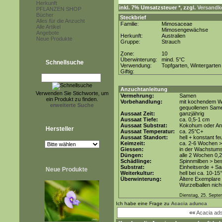
Herkunft
inkl. 7% Umsatzsteuer *, zzgl.
Versandko
PFLANZEN SHOP
Bücher
Steckbrief
Alles für die Anzucht
Familie:
Mimosaceae
Alle Artikel
Mimosengewächse
Angebote
Herkunft:
Australien
Neue Produkte
Gruppe:
Strauch
Zone:
10
Überwinterung:
mind. 5°C
Schnellsuche
Verwendung:
Topfgarten, Wintergarten
Giftig:
Anzuchtanleitung
Verwenden Sie Stichworte, um
Vermehrung:
Samen
ein Produkt zu finden.
Vorbehandlung:
mit kochendem Wa
erweiterte Suche
gequollenen Sam
Aussaat Zeit:
ganzjährig
Aussaat Tiefe:
ca. 0,5-1 cm
Aussaat Substrat:
Kokohum oder Anz
Hersteller
Aussaat Temperatur:
ca. 25°C+
Aussaat Standort:
hell + konstant fe
Keimzeit:
ca. 2-6 Wochen >
Giessen:
in der Wachstum
Düngen:
alle 2 Wochen 0,
Schädlinge:
Spinnmilben > be
Substrat:
Einheitserde + Sa
Neue Produkte
Weiterkultur:
hell bei ca. 10-15
Überwinterung:
Ältere Exemplare 
Wurzelballen nicht
Dienstag, 25. Sept
Ich habe eine Frage zu
Acacia adunca
««
Acacia ad