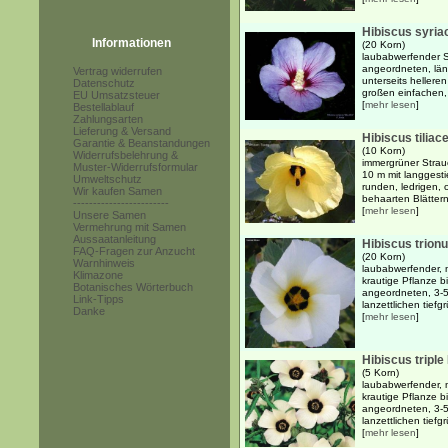
Hibiscus syria
Informationen
(20 Korn)
laubabwerfender S
angeordneten, läng
Vertrag widerrufen
unterseits hellere
Datenschutz
großen einfachen, 
EU Umsatzsteuer
[
mehr lesen
]
Bestellablauf
Zahlungsarten
Lieferung & Versand
Hibiscus tiliac
Garantie & Beanstandungen
(10 Korn)
Widerrufsbelehrung &
immergrüner Strauc
Muster-Widerrufsformular
10 m mit langgesti
Umweltschutz
runden, ledrigen, o
Wir kaufen Samen
behaarten Blättern
------------------------
[
mehr lesen
]
Unsere Samen
Vermehrung mit Samen
Aussaatanleitung
Hibiscus trion
FAQ-Fragen zur Anzucht
(20 Korn)
Warnhinweis
laubabwerfender, m
Klimazone
krautige Pflanze b
Botanisches Wörterbuch
angeordneten, 3-5
Link-Tipps
lanzettlichen tief
Danke
[
mehr lesen
]
Hibiscus triple
(5 Korn)
laubabwerfender, m
krautige Pflanze b
angeordneten, 3-5
lanzettlichen tief
[
mehr lesen
]