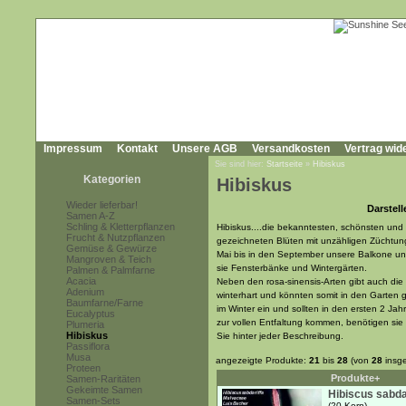
Impressum
Kontakt
Unsere AGB
Versandkosten
Vertrag wid
Sie sind hier:
Startseite
»
Hibiskus
Kategorien
Hibiskus
Wieder lieferbar!
Darstell
Samen A-Z
Schling & Kletterpflanzen
Hibiskus....die bekanntesten, schönsten und
Frucht & Nutzpflanzen
gezeichneten Blüten mit unzähligen Züchtun
Gemüse & Gewürze
Mai bis in den September unsere Balkone un
Mangroven & Teich
sie Fensterbänke und Wintergärten.
Palmen & Palmfarne
Acacia
Neben den rosa-sinensis-Arten gibt auch die 
Adenium
winterhart und könnten somit in den Garten 
Baumfarne/Farne
im Winter ein und sollten in den ersten 2 Ja
Eucalyptus
zur vollen Entfaltung kommen, benötigen sie
Plumeria
Hibiskus
Sie hinter jeder Beschreibung.
Passiflora
Musa
angezeigte Produkte:
21
bis
28
(von
28
insg
Proteen
Produkte+
Samen-Raritäten
Gekeimte Samen
Hibiscus sabdar
Samen-Sets
(20 Korn)