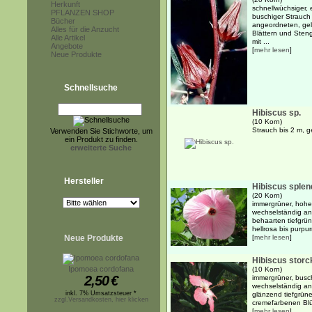
Herkunft
schnellwüchsiger, 
PFLANZEN SHOP
buschiger Strauch 
Bücher
angeordneten, gel
Alles für die Anzucht
Blättern und Sten
Alle Artikel
mit ...
Angebote
[
mehr lesen
]
Neue Produkte
Schnellsuche
Hibiscus sp.
(10 Korn)
Strauch bis 2 m, g
Verwenden Sie Stichworte, um
ein Produkt zu finden.
erweiterte Suche
Hersteller
Hibiscus sple
(20 Korn)
immergrüner, hoher
wechselständig an
behaarten tiefgrün
hellrosa bis purpur
Neue Produkte
[
mehr lesen
]
Hibiscus storck
Ipomoea cordofana
(10 Korn)
2,50
€
immergrüner, busch
wechselständig ang
inkl. 7% Umsatzsteuer *
glänzend tiefgrün
zzgl.Versandkosten, hier klicken
cremefarbenen Blüt
[
mehr lesen
]