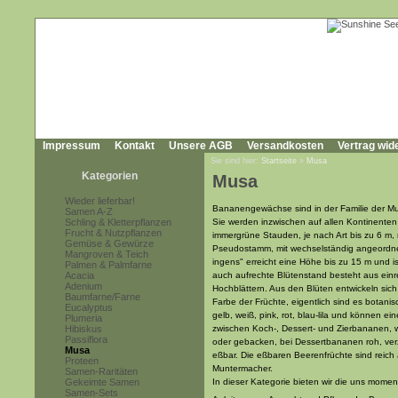
Impressum
Kontakt
Unsere AGB
Versandkosten
Vertrag wid
Sie sind hier:
Startseite
»
Musa
Kategorien
Musa
Wieder lieferbar!
Bananengewächse sind in der Familie der Mu
Samen A-Z
Schling & Kletterpflanzen
Sie werden inzwischen auf allen Kontinenten d
Frucht & Nutzpflanzen
immergrüne Stauden, je nach Art bis zu 6 m,
Gemüse & Gewürze
Pseudostamm, mit wechselständig angeordnet
Mangroven & Teich
ingens" erreicht eine Höhe bis zu 15 m und 
Palmen & Palmfarne
Acacia
auch aufrechte Blütenstand besteht aus ein
Adenium
Hochblättern. Aus den Blüten entwickeln sich
Baumfarne/Farne
Farbe der Früchte, eigentlich sind es botanisc
Eucalyptus
gelb, weiß, pink, rot, blau-lila und können e
Plumeria
Hibiskus
zwischen Koch-, Dessert- und Zierbananen, w
Passiflora
oder gebacken, bei Dessertbananen roh, verz
Musa
eßbar. Die eßbaren Beerenfrüchte sind reich 
Proteen
Muntermacher.
Samen-Raritäten
Gekeimte Samen
In dieser Kategorie bieten wir die uns mom
Samen-Sets