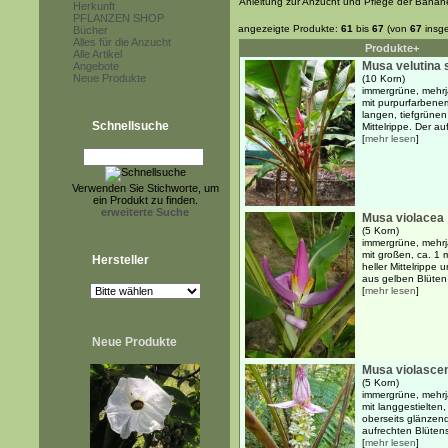
Anleitung zur Anzucht und Pflege der Banan
Herkunft
PFLANZEN SHOP
angezeigte Produkte:
61
bis
67
(von
67
insg
Bücher
Alles für die Anzucht
Produkte+
Alle Artikel
Musa velutina
Angebote
Neue Produkte
(10 Korn)
immergrüne, mehrj
mit purpurfarben
langen, tiefgrünen 
Schnellsuche
Mittelrippe. Der au
[
mehr lesen
]
Verwenden Sie Stichworte, um
ein Produkt zu finden.
erweiterte Suche
Musa violacea
(5 Korn)
immergrüne, mehrj
mit großen, ca. 1 m
Hersteller
heller Mittelrippe
aus gelben Blüten
[
mehr lesen
]
Neue Produkte
Musa violasce
(5 Korn)
immergrüne, mehrj
mit langgestielten
oberseits glänzen
aufrechten Blüten
[
mehr lesen
]