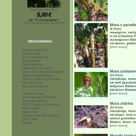
Ipomoea pauciflora
5,00
€
inkl. 7% Umsatzsteuer *
zzgl.Versandkosten, hier klicken
Musa x paradi
(6 Korn)
immergrüne, mehrj
m mit schlankem Ps
dunkelgrünen Blä
Informationen
mit kleinen, gelblic
[
mehr lesen
]
Vertrag widerrufen
Datenschutz
EU Umsatzsteuer
Bestellablauf
Zahlungsarten
Lieferung & Versand
Musa yunnane
Garantie & Beanstandungen
Widerrufsbelehrung &
(10 Korn)
Muster-Widerrufsformular
mehrjährige, imme
Umweltschutz
mit weiß gepuder
Wir kaufen Samen
tiefgrünen Blätter
------------------------
bläulichen Blattst
Unsere Samen
[
mehr lesen
]
Vermehrung mit Samen
Aussaatanleitung
Musa zebrina
FAQ-Fragen zur Anzucht
(10 Korn)
Warnhinweis
mehrjährige, rhiz
Klimazone
mit langen, breit 
Botanisches Wörterbuch
weinrot gestreiften
Link-Tipps
Blättern, kleine, n
Danke
[
mehr lesen
]
Musella lasioc