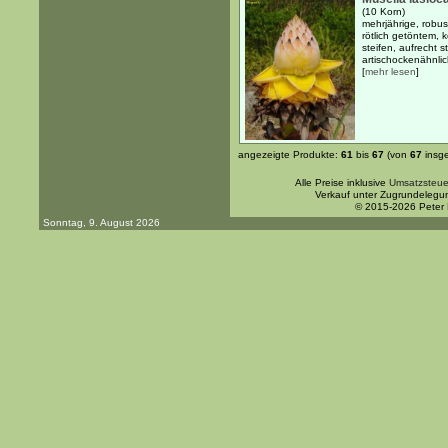
(10 Korn)
mehrjährige, robus
rötlich getöntem,
steifen, aufrecht 
artischockenähnlic
[
mehr lesen
]
angezeigte Produkte:
61
bis
67
(von
67
insg
Alle Preise inklusive
Umsatzsteue
Verkauf unter Zugrundelegu
© 2015-2026 Peter
Sonntag, 9. August 2026