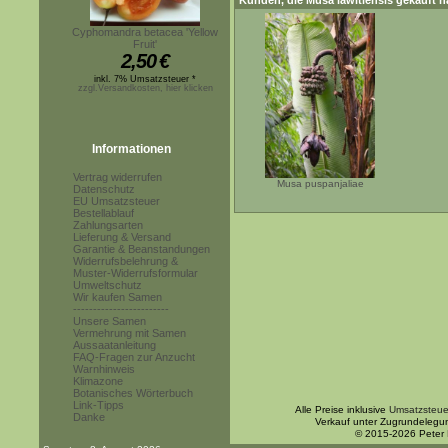
Kunden, die
Musa lawitiensis
gekauft h
Cyphomandra betacea 'Yellow
Fruit'
2,50
€
inkl. 7% Umsatzsteuer *
zzgl.Versandkosten, hier klicken
Informationen
Vertrag widerrufen
Musa puspanjaliae
Datenschutz
EU Umsatzsteuer
Bestellablauf
Zahlungsarten
Lieferung & Versand
Garantie & Beanstandungen
Widerrufsbelehrung &
Muster-Widerrufsformular
Umweltschutz
Wir kaufen Samen
------------------------
Unsere Samen
Vermehrung mit Samen
Aussaatanleitung
FAQ-Fragen zur Anzucht
Warnhinweis
Klimazone
Botanisches Wörterbuch
Link-Tipps
Alle Preise inklusive
Umsatzsteue
Danke
Verkauf unter Zugrundelegu
© 2015-2026 Peter