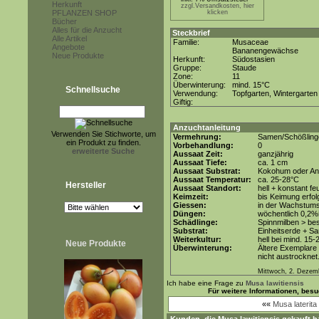
Herkunft
zzgl.Versandkosten, hier
PFLANZEN SHOP
klicken
Bücher
Alles für die Anzucht
Steckbrief
Alle Artikel
Familie:
Musaceae
Angebote
Bananengewächse
Neue Produkte
Herkunft:
Südostasien
Gruppe:
Staude
Zone:
11
Überwinterung:
mind. 15°C
Schnellsuche
Verwendung:
Topfgarten, Wintergarten
Giftig:
Anzuchtanleitung
Verwenden Sie Stichworte, um
Vermehrung:
Samen/Schößling
ein Produkt zu finden.
Vorbehandlung:
0
erweiterte Suche
Aussaat Zeit:
ganzjährig
Aussaat Tiefe:
ca. 1 cm
Aussaat Substrat:
Kokohum oder Anz
Aussaat Temperatur:
ca. 25-28°C
Hersteller
Aussaat Standort:
hell + konstant fe
Keimzeit:
bis Keimung erfol
Giessen:
in der Wachstums
Düngen:
wöchentlich 0,2%
Schädlinge:
Spinnmilben > be
Substrat:
Einheitserde + Sa
Weiterkultur:
hell bei mind. 15-
Neue Produkte
Überwinterung:
Ältere Exemplare 
nicht austrocknet
Mittwoch, 2. Dezem
Ich habe eine Frage zu
Musa lawitiensis
Für weitere Informationen, bes
««
Musa laterita