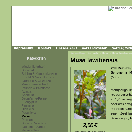
Impressum
Kontakt
Unsere AGB
Versandkosten
Vertrag wid
Sie sind hier:
Startseite
»
Musa
»
Musa lawitiensis
Kategorien
Musa lawitiensis
Wieder lieferbar!
Wild Banane,
Samen A-Z
Synonyme:
Mu
Schling & Kletterpflanzen
Frucht & Nutzpflanzen
(5 Korn)
Gemüse & Gewürze
Mangroven & Teich
Palmen & Palmfarne
mehrjährige, i
Acacia
rot-purpurfarb
Adenium
Baumfarne/Farne
zu 1,25 m lang
Eucalyptus
oberseits sattg
Plumeria
m langen hänge
Hibiskus
Passiflora
einem 2-reihige
Musa
8 cm langen, f
Proteen
Samen-Raritäten
3,00
€
Gekeimte Samen
Samen-Sets
inkl. 7% Umsatzsteuer *