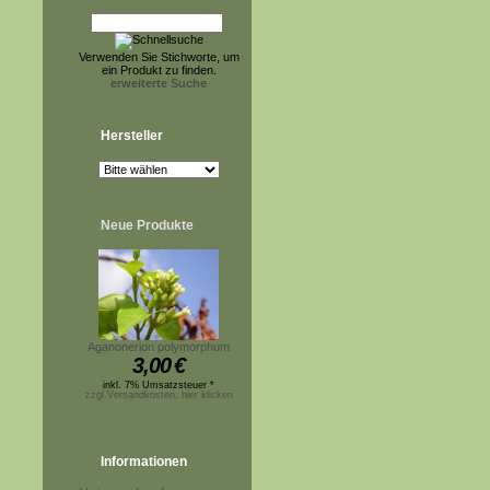
Verwenden Sie Stichworte, um
ein Produkt zu finden.
erweiterte Suche
Hersteller
Neue Produkte
Aganonerion polymorphum
3,00
€
inkl. 7% Umsatzsteuer *
zzgl.Versandkosten, hier klicken
Informationen