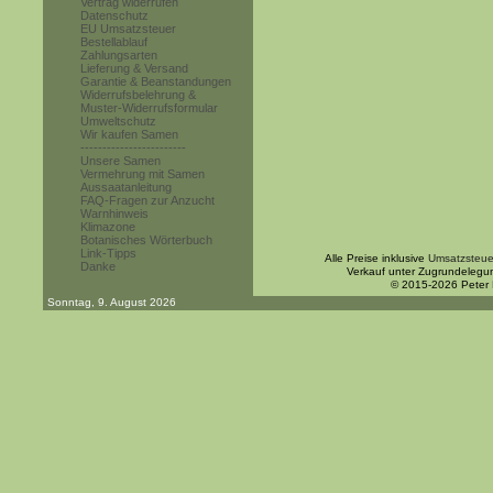
Vertrag widerrufen
Datenschutz
EU Umsatzsteuer
Bestellablauf
Zahlungsarten
Lieferung & Versand
Garantie & Beanstandungen
Widerrufsbelehrung &
Muster-Widerrufsformular
Umweltschutz
Wir kaufen Samen
------------------------
Unsere Samen
Vermehrung mit Samen
Aussaatanleitung
FAQ-Fragen zur Anzucht
Warnhinweis
Klimazone
Botanisches Wörterbuch
Link-Tipps
Alle Preise inklusive
Umsatzsteue
Danke
Verkauf unter Zugrundelegu
© 2015-2026 Peter
Sonntag, 9. August 2026