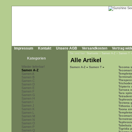
Impressum
Kontakt
Unsere AGB
Versandkosten
Vertrag wid
Sie sind hier:
Startseite
»
Samen A-Z
»
Samen T
Kategorien
Alle Artikel
Wieder lieferbar!
Samen A-Z
»
Samen T
»
Tecoma s
Samen A-Z
Tecomari
Samen A
Templeto
Terminali
Samen B
Thespesi
Samen C
Trichode
Samen D
Tripteris
Samen E
Turraea o
Samen F
Tara spin
Samen G
Tetradeni
Samen H
Tephrosia
Samen I
Tectona 
Samen J
Tithonia 
Samen K
Toona si
Samen L
Templeto
Tecomari
Samen M
Ternstro
Samen N
Tephrosi
Samen O
Tabebuia
Samen P
Tigridia 
Samen Q
Tecoma g