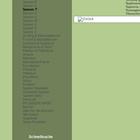
Samen R
Tephrosi
Samen S
Tapiscia 
Samen T
Tsoongio
Samen U
Tibouchin
Samen V
Samen W
Samen X
Samen Y
Samen Z
Schling & Kletterpflanzen
Frucht & Nutzpflanzen
Gemüse & Gewürze
Mangroven & Teich
Palmen & Palmfarne
Acacia
Adenium
Baumfarne/Farne
Eucalyptus
Plumeria
Hibiskus
Passiflora
Musa
Proteen
Samen-Raritäten
Gekeimte Samen
Samen-Sets
Herkunft
PFLANZEN SHOP
Bücher
Alles für die Anzucht
Alle Artikel
Angebote
Neue Produkte
Schnellsuche