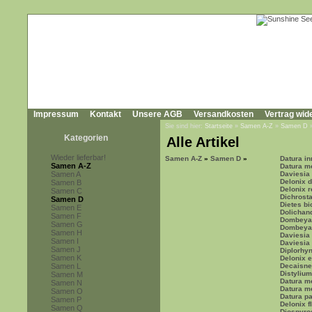
Impressum
Kontakt
Unsere AGB
Versandkosten
Vertrag wid
Sie sind hier:
Startseite
»
Samen A-Z
»
Samen D
Kategorien
Alle Artikel
Wieder lieferbar!
Samen A-Z
»
Samen D
»
Datura in
Samen A-Z
Datura m
Samen A
Daviesia
Delonix 
Samen B
Delonix r
Samen C
Dichrost
Samen D
Dietes bi
Samen E
Dolichan
Samen F
Dombeya
Samen G
Dombeya 
Samen H
Daviesia 
Samen I
Daviesia l
Samen J
Diplorhy
Samen K
Delonix e
Samen L
Decaisnea
Distyliu
Samen M
Datura me
Samen N
Datura me
Samen O
Datura pa
Samen P
Delonix f
Samen Q
Diospyro