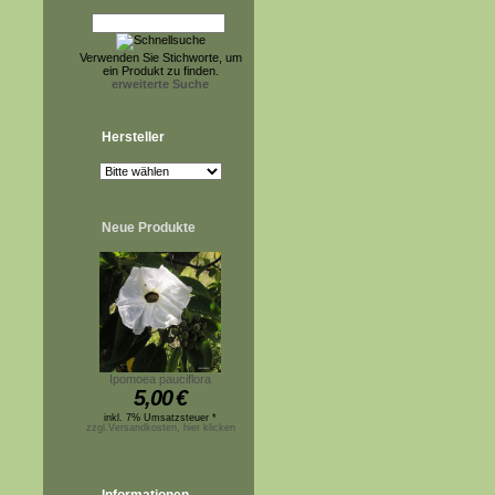
Verwenden Sie Stichworte, um
ein Produkt zu finden.
erweiterte Suche
Hersteller
Neue Produkte
Ipomoea pauciflora
5,00
€
inkl. 7% Umsatzsteuer *
zzgl.Versandkosten, hier klicken