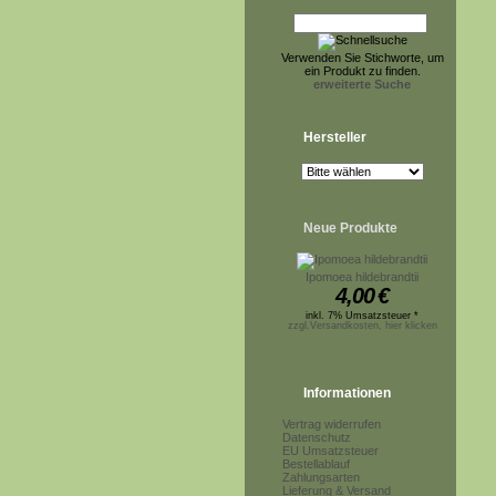
Verwenden Sie Stichworte, um
ein Produkt zu finden.
erweiterte Suche
Hersteller
Neue Produkte
Ipomoea hildebrandtii
4,00
€
inkl. 7% Umsatzsteuer *
zzgl.Versandkosten, hier klicken
Informationen
Vertrag widerrufen
Datenschutz
EU Umsatzsteuer
Bestellablauf
Zahlungsarten
Lieferung & Versand