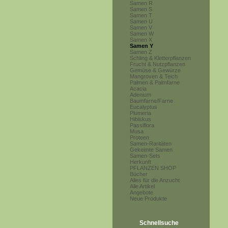
Samen R
Samen S
Samen T
Samen U
Samen V
Samen W
Samen X
Samen Y
Samen Z
Schling & Kletterpflanzen
Frucht & Nutzpflanzen
Gemüse & Gewürze
Mangroven & Teich
Palmen & Palmfarne
Acacia
Adenium
Baumfarne/Farne
Eucalyptus
Plumeria
Hibiskus
Passiflora
Musa
Proteen
Samen-Raritäten
Gekeimte Samen
Samen-Sets
Herkunft
PFLANZEN SHOP
Bücher
Alles für die Anzucht
Alle Artikel
Angebote
Neue Produkte
Schnellsuche