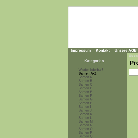
Impressum
Kontakt
Unsere AGB
Sie sin
Kategorien
Pr
Wieder lieferbar!
Samen A-Z
Samen A
Samen B
Samen C
Samen D
Samen E
Samen F
Samen G
Samen H
Samen I
Samen J
Samen K
Samen L
Samen M
Samen N
Samen O
Samen P
Samen Q