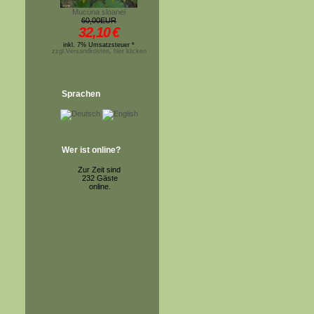
Mucuna sloanei
60,00EUR
32,10
€
inkl. 7% Umsatzsteuer *
zzgl.Versandkosten, hier klicken
Sprachen
Wer ist online?
Zur Zeit sind
232 Gäste
online.