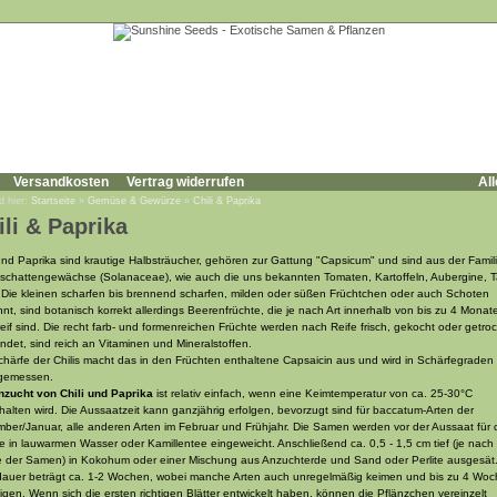
Versandkosten
Vertrag widerrufen
All
d hier:
Startseite
»
Gemüse & Gewürze
»
Chili & Paprika
ili & Paprika
 und Paprika sind krautige Halbsträucher, gehören zur Gattung "Capsicum" und sind aus der Famil
schattengewächse (Solanaceae), wie auch die uns bekannten Tomaten, Kartoffeln, Aubergine, 
. Die kleinen scharfen bis brennend scharfen, milden oder süßen Früchtchen oder auch Schoten
nt, sind botanisch korrekt allerdings Beerenfrüchte, die je nach Art innerhalb von bis zu 4 Monat
reif sind. Die recht farb- und formenreichen Früchte werden nach Reife frisch, gekocht oder getro
ndet, sind reich an Vitaminen und Mineralstoffen.
chärfe der Chilis macht das in den Früchten enthaltene Capsaicin aus und wird in Schärfegraden
gemessen.
nzucht von Chili und Paprika
ist relativ einfach, wenn eine Keimtemperatur von ca. 25-30°C
halten wird. Die Aussaatzeit kann ganzjährig erfolgen, bevorzugt sind für baccatum-Arten der
ber/Januar, alle anderen Arten im Februar und Frühjahr. Die Samen werden vor der Aussaat für c
e in lauwarmen Wasser oder Kamillentee eingeweicht. Anschließend ca. 0,5 - 1,5 cm tief (je nach
 der Samen) in Kokohum oder einer Mischung aus Anzuchterde und Sand oder Perlite ausgesät.
auer beträgt ca. 1-2 Wochen, wobei manche Arten auch unregelmäßig keimen und bis zu 4 Wo
igen. Wenn sich die ersten richtigen Blätter entwickelt haben, können die Pflänzchen vereinzelt