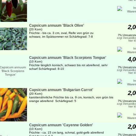
hier k
Capsicum annuum 'Black Olive'
2,0
(20 Korn)
Früchte - bis ca. 3 cm, oval, Reife von grün zu
7% Umsatzste
schwarz, im Spätsommer rot Schärfegrad: 7-8
zzgl.Versandko
hier k
Capsicum annuum 'Black Scorpions Tongue'
4,0
(10 Korn)
Früchte länglich konisch, schwarz bis rot abreifend, sehr
7% Umsatzste
scharf Schärfegrad: 8-10
zzgl.Versandko
hier k
Capsicum annuum 'Bulgarian Carrot'
2,0
(20 Korn)
karottenähnliche Früchte bis ca. 9 cm, konisch, von grün bis
orange abreifend Schärfegrad: 5
7% Umsatzste
zzgl.Versandko
hier k
Capsicum annuum 'Cayenne Golden'
2,0
(10 Korn)
Früchte - ca. 15 cm lang, schmal, gold-gelb abreifend
7% Umsatzste