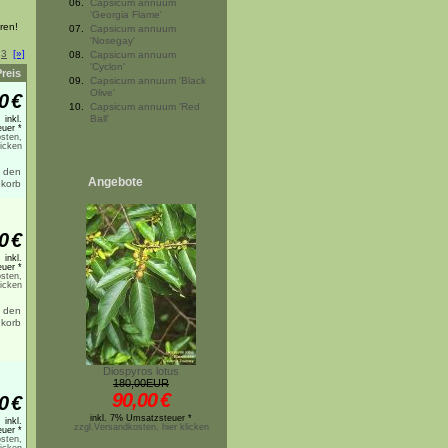
06.
Capsicum annuum
'Georgia Flame'
ren!
07.
Capsicum annuum
'Nosegay'
3
[»]
08.
Capsicum annuum
'Cyclon'
Preis
09.
Capsicum annuum 'Black
Olive'
0
€
10.
Capsicum annuum 'Red
Ball'
inkl.
uer *
sten,
licken
Angebote
0
€
inkl.
uer *
sten,
licken
Diospyros lotus
180,00EUR
90,00
€
0
€
inkl. 7% Umsatzsteuer *
inkl.
zzgl.Versandkosten, hier klicken
uer *
sten,