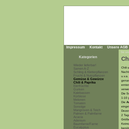
Impressum
Kontakt
Unsere AGB
Sie sin
Kategorien
Ch
Wieder lieferbar!
Chili
Samen A-Z
Schling & Kletterpflanzen
Nacht
Frucht & Nutzpflanzen
u.v.a
Gemüse & Gewürze
genan
Chili & Paprika
ernte
Eierfrüchte
Gurken
verwe
Kalebassen
Die S
Kürbisse
1-10 
Melonen
Die
A
Tomaten
Sonstige
einge
Mangroven & Teich
Dezem
Palmen & Palmfarne
2 Tag
Acacia
Größe
Adenium
Baumfarne/Farne
Keimd
Eucalyptus
benöt