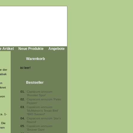
e Artikel
Neue Produkte
Angebote
Warenkorb
ist leer!
ie der
Tabak
Bestseller
en
cknet
01.
Capsicum annuum
'Rooster Spur'
 von
02.
Capsicum annuum 'Peter
Pepper'
03.
Capsicum annuum
'McMahon's Texas Bird'
a. 1-
*BIO Samen*
04.
Capsicum annuum 'Joe's
Round'
 Die
05.
Capsicum annuum
chen
'Beaver Dam'