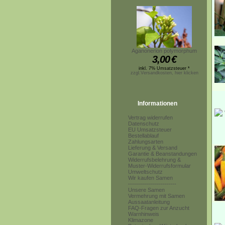
Aganonerion polymorphum
3,00
€
inkl. 7% Umsatzsteuer *
zzgl.Versandkosten, hier klicken
Informationen
Vertrag widerrufen
Datenschutz
EU Umsatzsteuer
Bestellablauf
Zahlungsarten
Lieferung & Versand
Garantie & Beanstandungen
Widerrufsbelehrung &
Muster-Widerrufsformular
Umweltschutz
Wir kaufen Samen
------------------------
Unsere Samen
Vermehrung mit Samen
Aussaatanleitung
FAQ-Fragen zur Anzucht
Warnhinweis
Klimazone