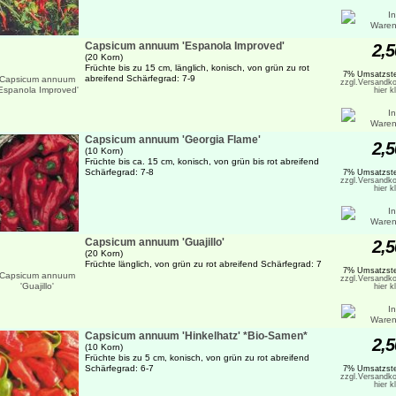
Capsicum annuum 'Espanola Improved'
2,5
(20 Korn)
Früchte bis zu 15 cm, länglich, konisch, von grün zu rot
7% Umsatzste
abreifend Schärfegrad: 7-9
zzgl.Versandko
hier k
Capsicum annuum 'Georgia Flame'
2,5
(10 Korn)
Früchte bis ca. 15 cm, konisch, von grün bis rot abreifend
Schärfegrad: 7-8
7% Umsatzste
zzgl.Versandko
hier k
Capsicum annuum 'Guajillo'
2,5
(20 Korn)
Früchte länglich, von grün zu rot abreifend Schärfegrad: 7
7% Umsatzste
zzgl.Versandko
hier k
Capsicum annuum 'Hinkelhatz' *Bio-Samen*
2,5
(10 Korn)
Früchte bis zu 5 cm, konisch, von grün zu rot abreifend
Schärfegrad: 6-7
7% Umsatzste
zzgl.Versandko
hier k