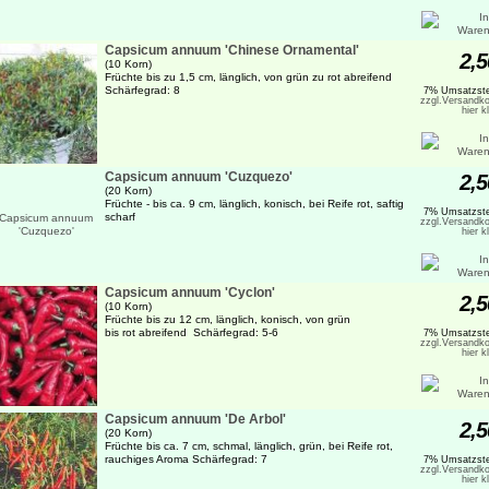
Capsicum annuum 'Chinese Ornamental'
2,5
(10 Korn)
Früchte bis zu 1,5 cm, länglich, von grün zu rot abreifend
Schärfegrad: 8
7% Umsatzste
zzgl.Versandko
hier k
Capsicum annuum 'Cuzquezo'
2,5
(20 Korn)
Früchte - bis ca. 9 cm, länglich, konisch, bei Reife rot, saftig
7% Umsatzste
scharf
zzgl.Versandko
hier k
Capsicum annuum 'Cyclon'
2,5
(10 Korn)
Früchte bis zu 12 cm, länglich, konisch, von grün
bis rot abreifend Schärfegrad: 5-6
7% Umsatzste
zzgl.Versandko
hier k
Capsicum annuum 'De Arbol'
2,5
(20 Korn)
Früchte bis ca. 7 cm, schmal, länglich, grün, bei Reife rot,
rauchiges Aroma Schärfegrad: 7
7% Umsatzste
zzgl.Versandko
hier k