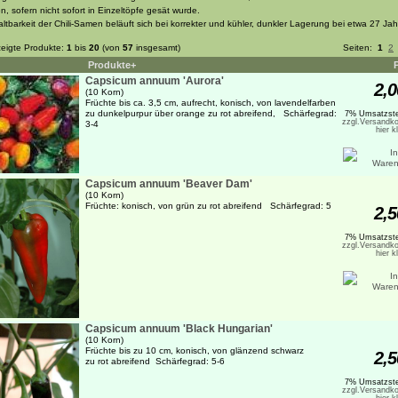
n, sofern nicht sofort in Einzeltöpfe gesät wurde.
altbarkeit der Chili-Samen beläuft sich bei korrekter und kühler, dunkler Lagerung bei etwa 27 Jah
eigte Produkte:
1
bis
20
(von
57
insgesamt)
Seiten:
1
2
Produkte+
Capsicum annuum 'Aurora'
2,0
(10 Korn)
Früchte bis ca. 3,5 cm, aufrecht, konisch, von lavendelfarben
zu dunkelpurpur über orange zu rot abreifend, Schärfegrad:
7% Umsatzste
zzgl.Versandko
3-4
hier k
Capsicum annuum 'Beaver Dam'
(10 Korn)
Früchte: konisch, von grün zu rot abreifend Schärfegrad: 5
2,5
7% Umsatzste
zzgl.Versandko
hier k
Capsicum annuum 'Black Hungarian'
(10 Korn)
Früchte bis zu 10 cm, konisch, von glänzend schwarz
2,5
zu rot abreifend Schärfegrad: 5-6
7% Umsatzste
zzgl.Versandko