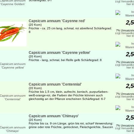
Schärfegrad: 6-7
zzgl.Versandko
hier k
Capsicum annuum 'Cayenne red'
2,5
(20 Korn)
Früchte - ca. 25 cm lang, schmal, rot abreifend Schärfegrad:
7% Umsatzste
8
zzgl.Versandko
hier k
Capsicum annuum 'Cayenne yellow'
2,5
(20 Korn)
Früchte - lang, schmal, bei Reife gelb Schärfegrad: 8
7% Umsatzste
zzgl.Versandko
hier k
Capsicum annuum 'Centennial'
2,5
(20 Korn)
Früchte bis 1,5 cm, klein, aufrecht, konisch, purpurfarben-
7% Umsatzste
weiß-orange-rot, die Farben der Früchte können auch
zzgl.Versandko
gleichzeitig an der Pflanze erscheinen Schärfegrad: 6-7
hier k
Capsicum annuum 'Chimayo'
2,5
(20 Korn)
Früchte bis ca. 9 cm Länge, grün bis rot, scharf Verwendung:
7% Umsatzste
grüne oder rote Früchte, getrocknet, Fleischgerichte, Saucen
zzgl.Versandko
hier k