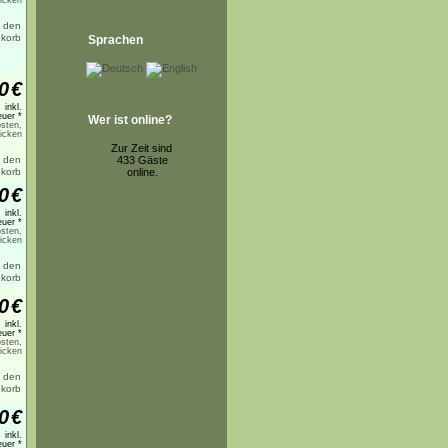
licken
Sprachen
0
€
inkl.
uer *
Wer ist online?
sten,
licken
Zur Zeit sind
433 Gäste
online.
0
€
inkl.
uer *
sten,
licken
0
€
inkl.
uer *
sten,
licken
0
€
inkl.
uer *