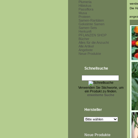
Plumeria
werde
Hibiskus
Die H
Passiflora
Musa
Proteen
angez
Samen-Raritäten
Gekeimte Samen
Samen-Sets
Herkunft
PFLANZEN SHOP
Bücher
Alles für die Anzucht
Alle Artikel
Angebote
Neue Produkte
Schnellsuche
Verwenden Sie Stichworte, um
ein Produkt zu finden.
erweiterte Suche
Hersteller
Neue Produkte