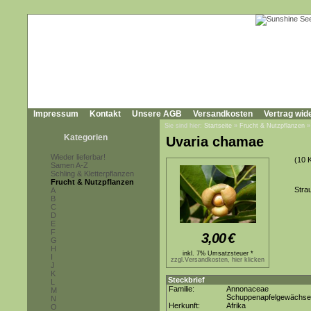
Impressum
Kontakt
Unsere AGB
Versandkosten
Vertrag wid
Sie sind hier:
Startseite
»
Frucht & Nutzpflanzen
Kategorien
Uvaria chamae
Wieder lieferbar!
(10 
Samen A-Z
Schling & Kletterpflanzen
Frucht & Nutzpflanzen
Stra
A
B
C
D
E
F
3,00
€
G
H
inkl. 7% Umsatzsteuer *
I
zzgl.Versandkosten, hier klicken
J
K
Steckbrief
L
Familie:
Annonaceae
M
Schuppenapfelgewächse
N
Herkunft:
Afrika
O