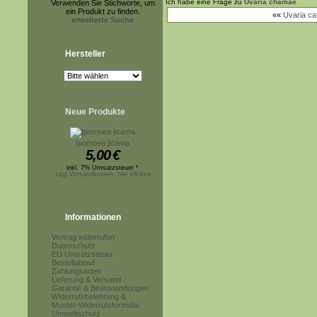
Ich habe eine Frage zu
Uvaria chamae
Verwenden Sie Stichworte, um
ein Produkt zu finden.
««
Uvaria ca
erweiterte Suche
Hersteller
Neue Produkte
Ipomoea jicama
5,00
€
inkl. 7% Umsatzsteuer *
zzgl.Versandkosten, hier klicken
Informationen
Vertrag widerrufen
Datenschutz
EU Umsatzsteuer
Bestellablauf
Zahlungsarten
Lieferung & Versand
Garantie & Beanstandungen
Widerrufsbelehrung &
Muster-Widerrufsformular
Umweltschutz