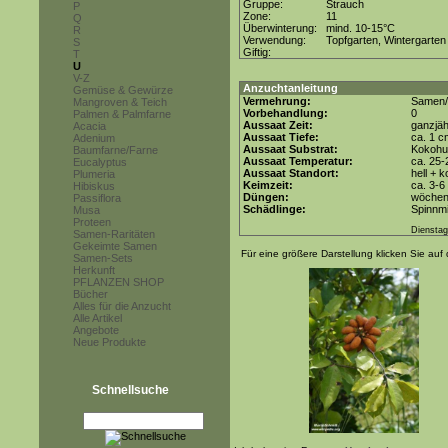
Gruppe:
Strauch
P
Zone:
11
Q
Überwinterung:
mind. 10-15°C
R
Verwendung:
Topfgarten, Wintergarten
S
Giftig:
T
U
V-Z
Anzuchtanleitung
Gemüse & Gewürze
Vermehrung:
Samen/
Mangroven & Teich
Vorbehandlung:
0
Palmen & Palmfarne
Aussaat Zeit:
ganzjäh
Acacia
Aussaat Tiefe:
ca. 1 c
Adenium
Aussaat Substrat:
Kokohum
Baumfarne/Farne
Aussaat Temperatur:
ca. 25-
Eucalyptus
Aussaat Standort:
hell + 
Plumeria
Keimzeit:
ca. 3-
Hibiskus
Düngen:
wöchent
Passiflora
Schädlinge:
Spinnmi
Musa
Proteen
Dienstag
Samen-Raritäten
Gekeimte Samen
Für eine größere Darstellung klicken Sie auf 
Samen-Sets
Herkunft
PFLANZEN SHOP
Bücher
Alles für die Anzucht
Alle Artikel
Angebote
Neue Produkte
Schnellsuche