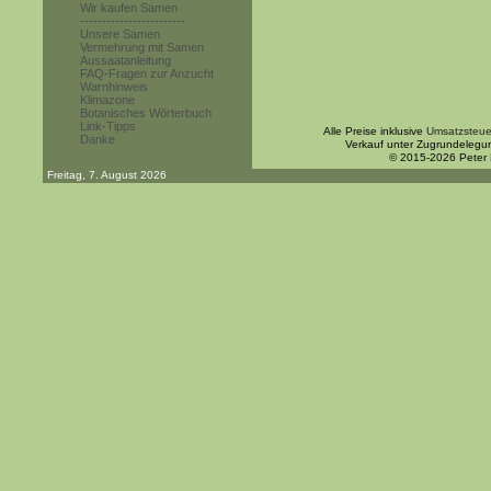
Wir kaufen Samen
------------------------
Unsere Samen
Vermehrung mit Samen
Aussaatanleitung
FAQ-Fragen zur Anzucht
Warnhinweis
Klimazone
Botanisches Wörterbuch
Link-Tipps
Alle Preise inklusive
Umsatzsteue
Danke
Verkauf unter Zugrundelegu
© 2015-2026 Peter
Freitag, 7. August 2026