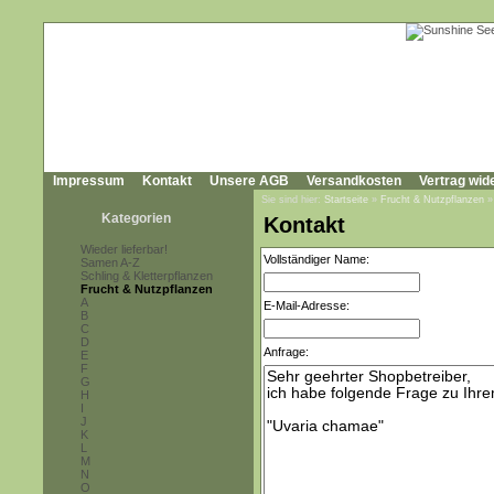
Impressum
Kontakt
Unsere AGB
Versandkosten
Vertrag wid
Sie sind hier:
Startseite
»
Frucht & Nutzpflanzen
Kategorien
Kontakt
Wieder lieferbar!
Vollständiger Name:
Samen A-Z
Schling & Kletterpflanzen
Frucht & Nutzpflanzen
A
E-Mail-Adresse:
B
C
D
Anfrage:
E
F
G
H
I
J
K
L
M
N
O