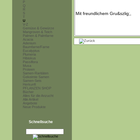
P
Q
R
S
T
U
V-Z
Gemüse & Gewürze
Mangroven & Teich
Palmen & Palmfarne
Acacia
Adenium
Baumfarne/Farne
Eucalyptus
Plumeria
Hibiskus
Passiflora
Musa
Proteen
Samen-Raritäten
Gekeimte Samen
Samen-Sets
Herkunft
PFLANZEN SHOP
Bücher
Alles für die Anzucht
Alle Artikel
Angebote
Neue Produkte
Schnellsuche