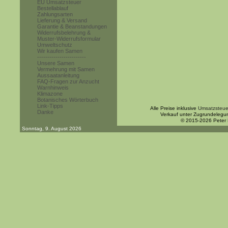
EU Umsatzsteuer
Bestellablauf
Zahlungsarten
Lieferung & Versand
Garantie & Beanstandungen
Widerrufsbelehrung &
Muster-Widerrufsformular
Umweltschutz
Wir kaufen Samen
------------------------
Unsere Samen
Vermehrung mit Samen
Aussaatanleitung
FAQ-Fragen zur Anzucht
Warnhinweis
Klimazone
Botanisches Wörterbuch
Link-Tipps
Alle Preise inklusive
Umsatzsteue
Danke
Verkauf unter Zugrundelegu
© 2015-2026 Peter
Sonntag, 9. August 2026