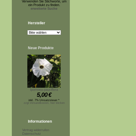
Verwenden Sie Stichworte, um
ein Produkt zu finden.
erweiterte Suche
Hersteller
Neue Produkte
Ipomoea pauciflora
5,00
€
inkl. 7% Umsatzsteuer *
zzgl.Versandkosten, hier klicken
Informationen
Vertrag widerrufen
Datenschutz