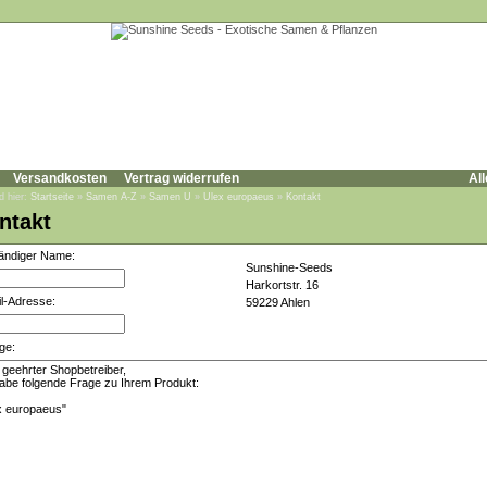
Versandkosten
Vertrag widerrufen
All
d hier:
Startseite
»
Samen A-Z
»
Samen U
»
Ulex europaeus
»
Kontakt
ntakt
tändiger Name:
Sunshine-Seeds
Harkortstr. 16
l-Adresse:
59229 Ahlen
ge: