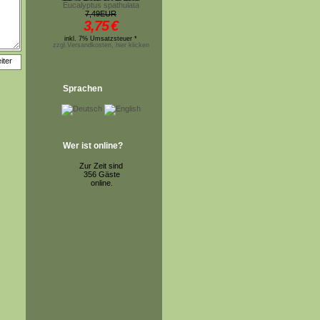
Eucalyptus spathulata
7,49EUR
3,75
€
inkl. 7% Umsatzsteuer *
zzgl.Versandkosten, hier klicken
Sprachen
Wer ist online?
Zur Zeit sind
356 Gäste
online.