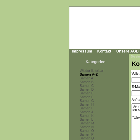
Impressum
Kontakt
Unsere AGB
Sie sin
Kategorien
Ko
Wieder lieferbar!
Volls
Samen A-Z
Samen A
Samen B
Samen C
E-Mai
Samen D
Samen E
Samen F
Anfra
Samen G
Samen H
Samen I
Samen J
Samen K
Samen L
Samen M
Samen N
Samen O
Samen P
Samen Q