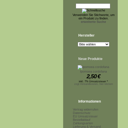
Verwenden Sie Stichworte, um
ein Produkt zu finden.
erweiterte Suche
Hersteller
Neue Produkte
Ipomoea cordofana
2,50
€
inkl. 7% Umsatzsteuer *
zzgl.Versandkosten, hier klicken
Informationen
Vertrag widerrufen
Datenschutz
EU Umsatzsteuer
Bestellablauf
Zahlungsarten
Lieferung & Versand