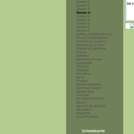
Samen R
Samen S
Samen T
Samen U
Samen V
Samen W
Samen X
Samen Y
Samen Z
Schling & Kletterpflanzen
Frucht & Nutzpflanzen
Gemüse & Gewürze
Mangroven & Teich
Palmen & Palmfarne
Acacia
Adenium
Baumfarne/Farne
Eucalyptus
Plumeria
Hibiskus
Passiflora
Musa
Proteen
Samen-Raritäten
Gekeimte Samen
Samen-Sets
Herkunft
PFLANZEN SHOP
Bücher
Alles für die Anzucht
Alle Artikel
Angebote
Neue Produkte
Schnellsuche