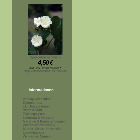
Operculina riedeliana
4,50
€
inkl. 7% Umsatzsteuer *
zzgl.Versandkosten, hier klicken
Informationen
Vertrag widerrufen
Datenschutz
EU Umsatzsteuer
Bestellablauf
Zahlungsarten
Lieferung & Versand
Garantie & Beanstandungen
Widerrufsbelehrung &
Muster-Widerrufsformular
Umweltschutz
Wir kaufen Samen