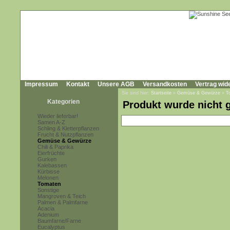
Impressum
Kontakt
Unsere AGB
Versandkosten
Vertrag wid
Sie sind hier:
Startseite
»
Gemüse & Gewürze
»
T
Kategorien
Produkt wurde nicht 
Wieder lieferbar!
Samen A-Z
Schling & Kletterpflanzen
Frucht & Nutzpflanzen
Gemüse & Gewürze
Chili & Paprika
Eierfrüchte
Gurken
Kalebassen
Kürbisse
Melonen
Tomaten
Sonstige
Mangroven & Teich
Palmen & Palmfarne
Acacia
Adenium
Baumfarne/Farne
Eucalyptus