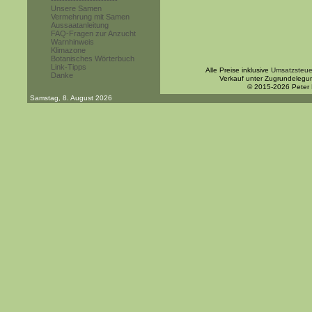
------------------------
Unsere Samen
Vermehrung mit Samen
Aussaatanleitung
FAQ-Fragen zur Anzucht
Warnhinweis
Klimazone
Botanisches Wörterbuch
Link-Tipps
Alle Preise inklusive
Umsatzsteue
Danke
Verkauf unter Zugrundelegu
© 2015-2026 Peter
Samstag, 8. August 2026