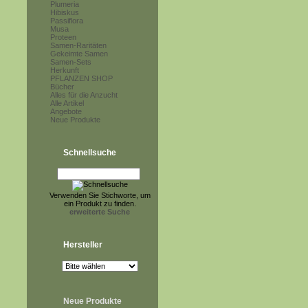
Plumeria
Hibiskus
Passiflora
Musa
Proteen
Samen-Raritäten
Gekeimte Samen
Samen-Sets
Herkunft
PFLANZEN SHOP
Bücher
Alles für die Anzucht
Alle Artikel
Angebote
Neue Produkte
Schnellsuche
Verwenden Sie Stichworte, um
ein Produkt zu finden.
erweiterte Suche
Hersteller
Neue Produkte