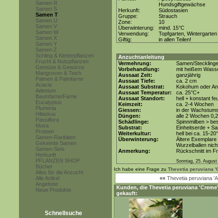
Samen R
Hundsgiftgewächse
Samen S
Herkunft:
Südostasien
Samen T
Gruppe:
Strauch
Samen U
Zone:
10
Samen V
Überwinterung:
mind. 15°C
Samen W
Verwendung:
Topfgarten, Wintergarten
Samen X
Giftig:
in allen Teilen!
Samen Y
Samen Z
Schling & Kletterpflanzen
Anzuchtanleitung
Frucht & Nutzpflanzen
Vermehrung:
Samen/Steckling
Gemüse & Gewürze
Vorbehandlung:
mit heißem Wasse
Mangroven & Teich
Aussaat Zeit:
ganzjährig
Palmen & Palmfarne
Aussaat Tiefe:
ca. 2 cm
Acacia
Aussaat Substrat:
Kokohum oder Anz
Adenium
Aussaat Temperatur:
ca. 25°C+
Baumfarne/Farne
Aussaat Standort:
hell + konstant fe
Eucalyptus
Keimzeit:
ca. 2-4 Wochen
Plumeria
Giessen:
in der Wachstums
Hibiskus
Düngen:
alle 2 Wochen 0,
Passiflora
Schädlinge:
Spinnmilben > be
Musa
Substrat:
Einheitserde + Sa
Proteen
Weiterkultur:
hell bei ca. 15-20
Samen-Raritäten
Überwinterung:
Ältere Exemplare 
Gekeimte Samen
Wurzelballen nicht
Samen-Sets
Anmerkung:
Rückschnitt im Fr
Herkunft
PFLANZEN SHOP
Sonntag, 25. August
Bücher
Ich habe eine Frage zu
Thevetia peruviana '
Alles für die Anzucht
Alle Artikel
««
Thevetia peruviana 'A
Angebote
Kunden, die
Thevetia peruviana 'Creme
Neue Produkte
gekauft:
Schnellsuche