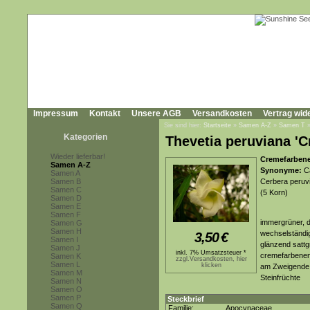
Impressum
Kontakt
Unsere AGB
Versandkosten
Vertrag wid
Sie sind hier:
Startseite
»
Samen A-Z
»
Samen T
Kategorien
Thevetia peruviana '
Wieder lieferbar!
Cremefarbene
Samen A-Z
Synonyme:
Ca
Samen A
Samen B
Cerbera peruvia
Samen C
(5 Korn)
Samen D
Samen E
Samen F
immergrüner, d
Samen G
Samen H
wechselständig
3,50
€
Samen I
glänzend sattg
Samen J
inkl. 7% Umsatzsteuer *
cremefarbenen,
Samen K
zzgl.Versandkosten, hier
Samen L
klicken
am Zweigende. 
Samen M
Steinfrüchte
Samen N
Samen O
Samen P
Steckbrief
Samen Q
Familie:
Apocynaceae