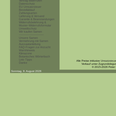
Vertrag widerrufen
Datenschutz
EU Umsatzsteuer
Bestellablauf
Zahlungsarten
Lieferung & Versand
Garantie & Beanstandungen
Widerrufsbelehrung &
Muster-Widerrufsformular
Umweltschutz
Wir kaufen Samen
------------------------
Unsere Samen
Vermehrung mit Samen
Aussaatanleitung
FAQ-Fragen zur Anzucht
Warnhinweis
Klimazone
Botanisches Wörterbuch
Link-Tipps
Alle Preise inklusive
Umsatzsteue
Danke
Verkauf unter Zugrundelegu
© 2015-2026 Peter
Sonntag, 9. August 2026