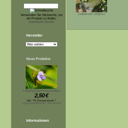
Callistemon salignus
Verwenden Sie Stichworte, um
ein Produkt zu finden.
erweiterte Suche
Hersteller
Neue Produkte
Calopogonium mucunoides
2,50
€
inkl. 7% Umsatzsteuer *
zzgl.Versandkosten, hier klicken
Informationen