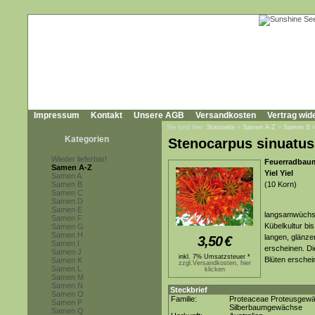
Impressum
Kontakt
Unsere AGB
Versandkosten
Vertrag wid
Sie sind hier:
Startseite
»
Samen A-Z
»
Samen S
Kategorien
Stenocarpus sinuatus
Wieder lieferbar!
Feuerradbaum,
Samen A-Z
Yiel Yiel
Samen A
Samen B
(10 Korn)
Samen C
Samen D
Samen E
langsamwüchsig
Samen F
Kübelkultur bi
Samen G
Samen H
langen, glänze
3,50
€
Samen I
erscheinen. Di
Samen J
inkl. 7% Umsatzsteuer *
Blüten erschei
Samen K
zzgl.Versandkosten, hier
Samen L
klicken
Samen M
Samen N
Steckbrief
Samen O
Familie:
Proteaceae Proteusgew
Samen P
Silberbaumgewächse
Samen Q