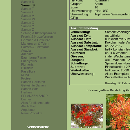
Herkunft:
Australien
Samen R
Gruppe:
Baum
Samen S
Zone:
10
Samen T
Überwinterung:
mind. 0°C
Samen U
Verwendung:
Topfgarten, Wintergarten
Samen V
Giftig:
Samen W
Samen X
Samen Y
Anzuchtanleitung
Samen Z
Vermehrung:
Samen/Steckling
Schling & Kletterpflanzen
Aussaat Zeit:
ganzjährig
Frucht & Nutzpflanzen
Aussaat Tiefe:
nur leicht mit Su
Gemüse & Gewürze
Aussaat Substrat:
Kokohum oder Anz
Mangroven & Teich
Aussaat Temperatur:
ca. 22-25°C
Palmen & Palmfarne
Aussaat Standort:
hell + konstant le
Acacia
Keimzeit:
ca. 4-6 Wochen
Adenium
Giessen:
in der Wachstums
Baumfarne/Farne
Düngen:
alle 2 Wochen 0,
Eucalyptus
Schädlinge:
Spinnmilben > be
Plumeria
Substrat:
Einheitserde + 2/
Hibiskus
Weiterkultur:
hell bei ca. 15-20
Passiflora
Überwinterung:
Ältere Exemplare 
Musa
Wurzelballen nicht
Proteen
Samen-Raritäten
Dienstag, 12. Febru
Gekeimte Samen
Samen-Sets
Für eine größere Darstellung kli
Herkunft
PFLANZEN SHOP
Bücher
Alles für die Anzucht
Alle Artikel
Angebote
Neue Produkte
Schnellsuche