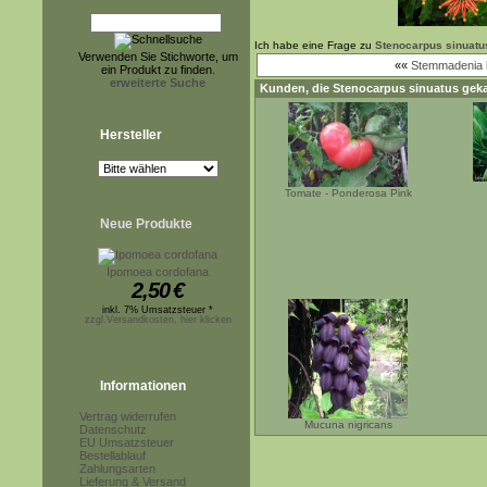
Ich habe eine Frage zu
Stenocarpus sinuatu
Verwenden Sie Stichworte, um
««
Stemmadenia li
ein Produkt zu finden.
erweiterte Suche
Kunden, die
Stenocarpus sinuatus
geka
Hersteller
Tomate - Ponderosa Pink
Neue Produkte
Ipomoea cordofana
2,50
€
inkl. 7% Umsatzsteuer *
zzgl.Versandkosten, hier klicken
Informationen
Vertrag widerrufen
Mucuna nigricans
Datenschutz
EU Umsatzsteuer
Bestellablauf
Zahlungsarten
Lieferung & Versand