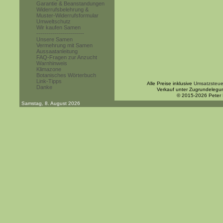
Garantie & Beanstandungen
Widerrufsbelehrung &
Muster-Widerrufsformular
Umweltschutz
Wir kaufen Samen
------------------------
Unsere Samen
Vermehrung mit Samen
Aussaatanleitung
FAQ-Fragen zur Anzucht
Warnhinweis
Klimazone
Botanisches Wörterbuch
Link-Tipps
Alle Preise inklusive
Umsatzsteue
Danke
Verkauf unter Zugrundelegu
© 2015-2026 Peter
Samstag, 8. August 2026