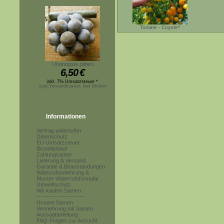
Tomate - Coyote*
Unonopsis pittieri
6,50
€
inkl. 7% Umsatzsteuer *
zzgl.Versandkosten, hier klicken
Informationen
Vertrag widerrufen
Datenschutz
EU Umsatzsteuer
Bestellablauf
Zahlungsarten
Lieferung & Versand
Garantie & Beanstandungen
Widerrufsbelehrung &
Muster-Widerrufsformular
Umweltschutz
Wir kaufen Samen
------------------------
Unsere Samen
Vermehrung mit Samen
Aussaatanleitung
FAQ-Fragen zur Anzucht