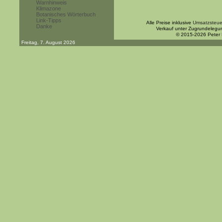
Warnhinweis
Klimazone
Botanisches Wörterbuch
Link-Tipps
Alle Preise inklusive
Umsatzsteue
Danke
Verkauf unter Zugrundelegu
© 2015-2026 Peter
Freitag, 7. August 2026