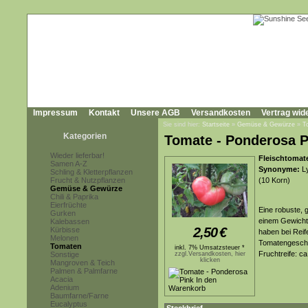
Impressum
Kontakt
Unsere AGB
Versandkosten
Vertrag wid
Sie sind hier:
Startseite
»
Gemüse & Gewürze
»
T
Kategorien
Tomate - Ponderosa P
Wieder lieferbar!
Fleischtomat
Samen A-Z
Synonyme:
Ly
Schling & Kletterpflanzen
Frucht & Nutzpflanzen
(10 Korn)
Gemüse & Gewürze
Chili & Paprika
Eierfrüchte
Eine robuste, 
Gurken
einem Gewicht 
Kalebassen
2,50
€
Kürbisse
haben bei Reif
Melonen
Tomatengeschm
Tomaten
inkl. 7% Umsatzsteuer *
Fruchtreife: c
Sonstige
zzgl.Versandkosten, hier
klicken
Mangroven & Teich
Palmen & Palmfarne
Acacia
Adenium
Baumfarne/Farne
Eucalyptus