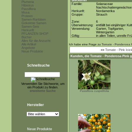
Steckbrief
Plumeria
Familie:
Solanaceae
Hibiskus
Nachtschattengewächse
Passiflora
Herkunft:
Nordamerika
Musa
Gruppe:
Strauch
Proteen
Samen-Raritäten
Zone:
6
Gekeimte Samen
Überwinterung:
entfällt bei einjähriger Kul
Samen-Sets
Verwendung:
Garten, Topfgarten,
Herkunft
Wintergarten
PFLANZEN SHOP
Giftig:
in allen Teilen, unreife Fr
Bücher
Alles für die Anzucht
Alle Artikel
Ich habe eine Frage zu
Tomate - Ponderosa 
Angebote
««
Tomate - Pink Icicl
Neue Produkte
Kunden, die
Tomate - Ponderosa Pink
g
Schnellsuche
Verwenden Sie Stichworte, um
ein Produkt zu finden.
erweiterte Suche
Passiflora cuspidifolia
Hersteller
Neue Produkte