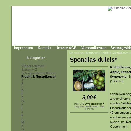
Impressum
Kontakt
Unsere AGB
Versandkosten
Vertrag wid
Sie sind hier:
Startseite
»
Frucht & Nutzpflanzen
Kategorien
Spondias dulcis*
Wieder lieferbar!
Goldpflaume,
Samen A-Z
Apple, Otahei
Schling & Kletterpflanzen
Frucht & Nutzpflanzen
Synonyme:
Sp
A
(10 Korn)
B
C
D
schnellwüchsig
E
3,00
€
F
angeordneten, 
G
aus bis 19 klei
inkl. 7% Umsatzsteuer *
H
zzgl.Versandkosten, hier
Fiederblättchen
I
klicken
J
40 cm langen 
K
erscheinen, ge
L
ovalen, bei Re
M
N
Geschmack
O