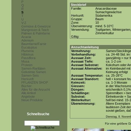
P
Steckbrief
Q
Familie:
Anacardiaceae
R
Sumachgewächse
S
Herkunft:
Südamerika
T
Gruppe:
Baum
U
Zone:
10
V-Z
Überwinterung:
mind. 5-10°C
Gemüse & Gewürze
Verwendung:
Topfgarten, Wintergarten
Mangroven & Teich
Zimmerkultur
Palmen & Palmfarne
Giftig:
Acacia
Adenium
Baumfarne/Farne
Anzuchtanleitung
Eucalyptus
Plumeria
Vermehrung:
Samen/Steckling
Hibiskus
Vorbehandlung:
ca. 24-48 Std. i
Passiflora
Aussaat Zeit:
ganzjährig > nur
Musa
Aussaat Tiefe:
ca. 1-2 cm
Proteen
Aussaat Substrat:
Kokohum oder Anz
Samen-Raritäten
Aussaat Alternative:
im Keimbeutel mi
Gekeimte Samen
Keimung erfolgt
Samen-Sets
Aussaat Temperatur:
ca. 25-28°C
Herkunft
Aussaat Standort:
hell + konstant fe
PFLANZEN SHOP
Keimzeit:
ca. 1-3 Monate
Bücher
Giessen:
in der Wachstums
Alles für die Anzucht
Düngen:
wöchentlich 0,1%
Alle Artikel
Schädlinge:
Spinnmilben > be
Angebote
Substrat:
Einheitserde + Sa
Neue Produkte
Weiterkultur:
hell bei mind. 15-
Überwinterung:
Ältere Exemplare 
laublosen Zeit d
soviel gießen, da
Schnellsuche
Dienstag, 8. Novem
Für eine größere Da