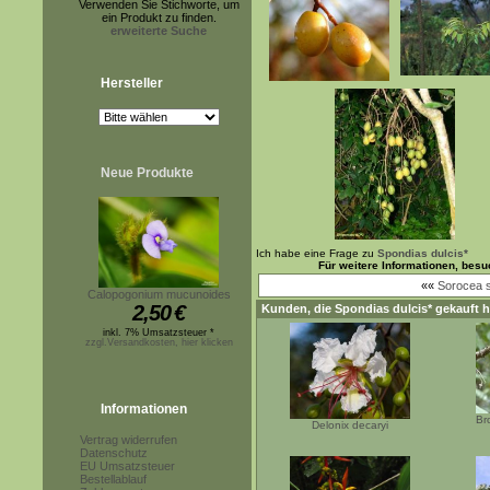
Verwenden Sie Stichworte, um
ein Produkt zu finden.
erweiterte Suche
Hersteller
Neue Produkte
Ich habe eine Frage zu
Spondias dulcis*
Für weitere Informationen, bes
««
Sorocea s
Calopogonium mucunoides
2,50
€
Kunden, die
Spondias dulcis*
gekauft h
inkl. 7% Umsatzsteuer *
zzgl.Versandkosten, hier klicken
Informationen
Br
Delonix decaryi
Vertrag widerrufen
Datenschutz
EU Umsatzsteuer
Bestellablauf