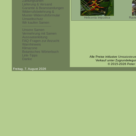
Zahlungsarten
Lieferung & Versand
Garantie & Beanstandungen
Widerrufsbelehrung &
Muster-Widerrufsformular
Heliconia impudica
Rave
Umweltschutz
Wir kaufen Samen
------------------------
Unsere Samen
Vermehrung mit Samen
Aussaatanleitung
FAQ-Fragen zur Anzucht
Warnhinweis
Klimazone
Botanisches Wörterbuch
Link-Tipps
Alle Preise inklusive
Umsatzsteue
Danke
Verkauf unter Zugrundelegu
© 2015-2026 Peter
Freitag, 7. August 2026