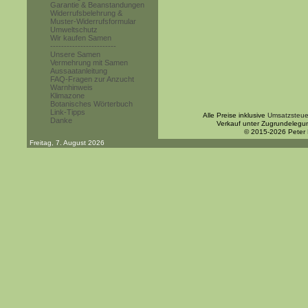
Garantie & Beanstandungen
Widerrufsbelehrung &
Muster-Widerrufsformular
Umweltschutz
Wir kaufen Samen
------------------------
Unsere Samen
Vermehrung mit Samen
Aussaatanleitung
FAQ-Fragen zur Anzucht
Warnhinweis
Klimazone
Botanisches Wörterbuch
Link-Tipps
Alle Preise inklusive
Umsatzsteue
Danke
Verkauf unter Zugrundelegu
© 2015-2026 Peter
Freitag, 7. August 2026