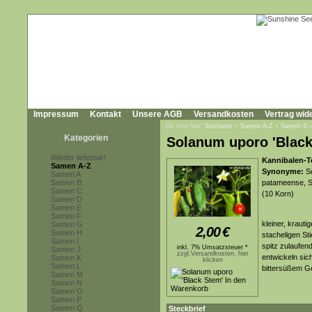
Impressum
Kontakt
Unsere AGB
Versandkosten
Vertrag wid
Sie sind hier:
Startseite
»
Samen A-Z
»
Samen S
Kategorien
Solanum uporo 'Black
Wieder lieferbar!
Kannibalen-T
Samen A-Z
Synonyme:
So
Samen A
Samen B
patameense, S
Samen C
(10 Korn)
Samen D
Samen E
Samen F
kleiner, kraut
Samen G
2,00
€
Samen H
stacheligen St
Samen I
spitz zulaufen
inkl. 7% Umsatzsteuer *
Samen J
zzgl.Versandkosten, hier
entwickeln sic
Samen K
klicken
Samen L
bittersüßem 
Samen M
Samen N
Samen O
Samen P
Samen Q
Steckbrief